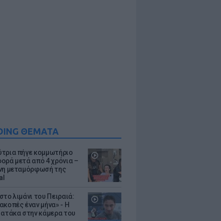
DING ΘΕΜΑΤΑ
τρια πήγε κομμωτήριο
ορά μετά από 4 χρόνια –
νη μεταμόρφωσή της
al
στο λιμάνι του Πειραιά:
ακοπές έναν μήνα» - Η
 ατάκα στην κάμερα του