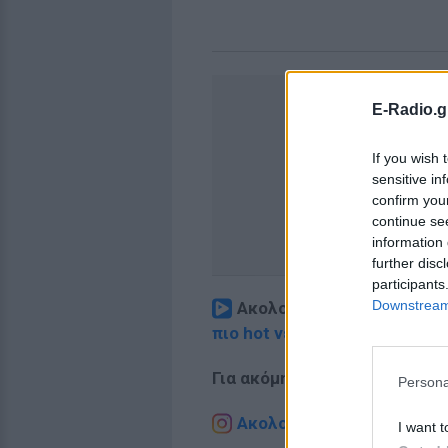
E-Radio.g
If you wish 
sensitive in
confirm you
continue se
information 
further disc
participants
Downstream 
Ακολουθήστε το E-Radio.
πιο hot νέα
.
Για ακόμη περισσότερα
νέα
,
Persona
Ακολουθήστε το E-Radio.g
I want t