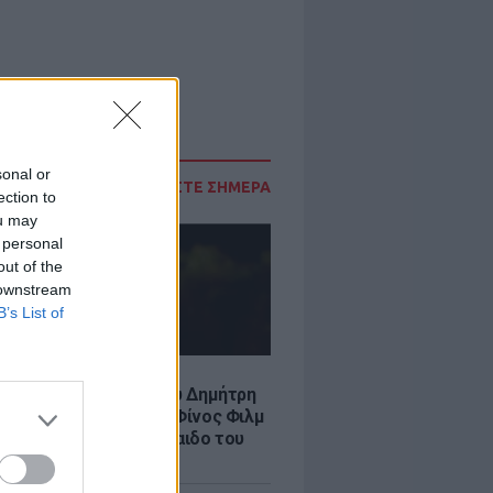
sonal or
ΔΙΑΒΑΣΤΕ ΣΗΜΕΡΑ
ection to
ou may
 personal
out of the
 downstream
B’s List of
LE
νια από τον θάνατο του Δημήτρη
χαήλ: Η ανάρτηση της Φίνος Φιλμ
 «γοητευτικό λεβεντόπαιδο του
κού σινεμά»