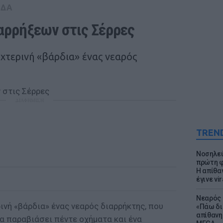
ΑΔΑ
ιαρρήξεων στις Σέρρες
υχτερινή «βάρδια» ένας νεαρός
ΔΙΑΦΗΜΙΣΗ
TREN
Νοσηλεύ
πρώτη φ
Η απίθα
έγινε vir
Νεαρός 
ρινή «βάρδια» ένας νεαρός διαρρήκτης, που
«Πάω δι
απίθανη
α παραβιάσει πέντε οχήματα και ένα