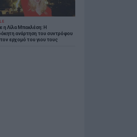
LE
ε η Λίλα Μπακλέση: Η
όκητη ανάρτηση του συντρόφου
 τον ερχομό του γιου τους