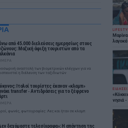
ΡΙΑ
LIFESTY
Μαρίνα
λαγοκέ
άνω από 45.000 διελεύσεις ημερησίως στους
υζώνους: Μαζική άφιξη τουριστών από τα
αλκάνια
ΉΜΕΡΑ
οσωρινή αναστολή των βιομετρικών ελέγχων για να
ισπευστεί η διέλευση των ταξιδιωτών
ύκονος: Ιταλοί τουρίστες έκαναν «κλαμπ»
ΕΙΔΗΣΕΙ
ανάκι transfer ‑ Αντιδράσεις για το ξέφρενο
«Κόκκι
άρτι
νησιά 
ΉΜΕΡΑ
ροί, φωνές, φωτογραφίες: Λες και ήταν σε κλαμπ
Δεν δεχόμαστε τελεσίγραφα»: Η απάντηση της