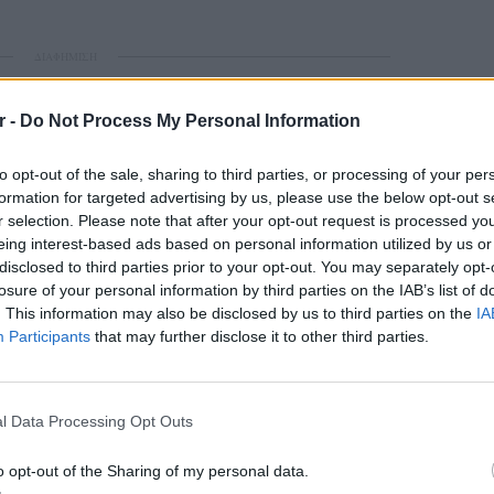
ΔΙΑΦΗΜΙΣΗ
r -
Do Not Process My Personal Information
to opt-out of the sale, sharing to third parties, or processing of your per
formation for targeted advertising by us, please use the below opt-out s
r selection. Please note that after your opt-out request is processed y
eing interest-based ads based on personal information utilized by us or
disclosed to third parties prior to your opt-out. You may separately opt-
losure of your personal information by third parties on the IAB’s list of
. This information may also be disclosed by us to third parties on the
IA
Participants
that may further disclose it to other third parties.
gr στο
Google News
και μάθετε πρώτοι
τα
LIFESTY
22 χρό
 μπείτε στην
ροή ειδήσεων
του E-Daily.gr
Παπαμι
l Data Processing Opt Outs
για το
ελληνι
r και στο Instagram
o opt-out of the Sharing of my personal data.