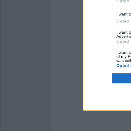
Opted 
I want t
Opted 
I want 
Advertis
Opted 
I want t
of my P
was col
Opted 