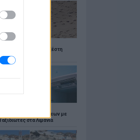
Σ
 Πού θα «χτυπήσει» η ζέστη
Σ
τος: Ρεκόρ Αναχωρήσεων με
Ταξιδιώτες στα Λιμάνια