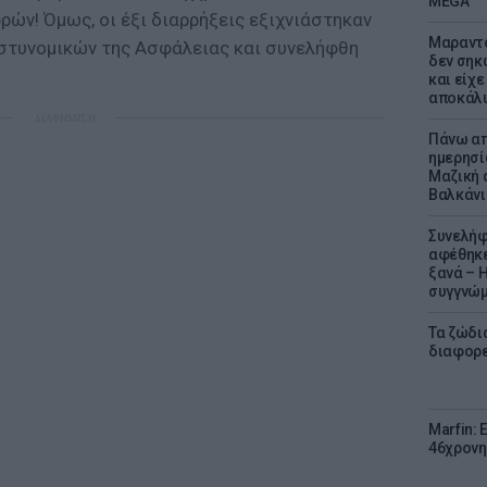
MEGA
ών! Όμως, οι έξι διαρρήξεις εξιχνιάστηκαν
Μαραντό
στυνομικών της Ασφάλειας και συνελήφθη
δεν σηκ
και είχε
αποκάλυ
ΔΙΑΦΗΜΙΣΗ
Πάνω απ
ημερησί
Μαζική 
Βαλκάνι
Συνελήφ
αφέθηκε
ξανά – 
συγγνώ
Τα ζώδια
διαφορ
Marfin: 
46χρονη