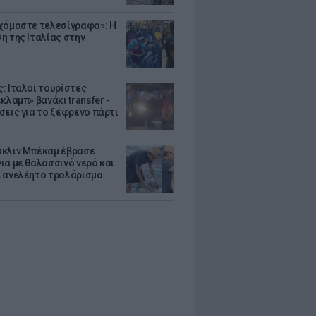
χόμαστε τελεσίγραφα»: Η
η της Ιταλίας στην
: Ιταλοί τουρίστες
κλαμπ» βανάκι transfer -
σεις για το ξέφρενο πάρτι
κλιν Μπέκαμ έβρασε
ια με θαλασσινό νερό και
 ανελέητο τρολάρισμα