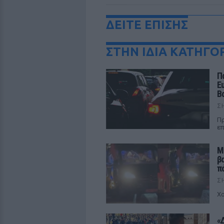
ΔΕΙΤΕ ΕΠΙΣΗΣ
ΣΤΗΝ ΙΔΙΑ ΚΑΤΗΓΟ
Π
Ε
Β
Σ
Πρ
επ
Μ
β
π
Σ
Χο
«