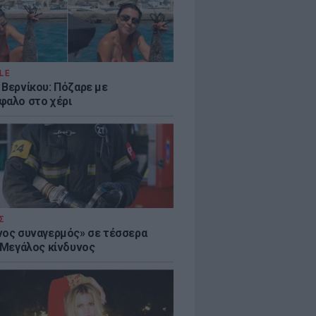
LE
 Βερνίκου: Πόζαρε με
φαλο στο χέρι
Σ
νος συναγερμός» σε τέσσερα
- Μεγάλος κίνδυνος