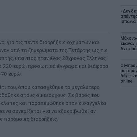
«Δεν δε
απάντησ
Ισπανία
Μύκονος
, για τις πέντε διαρρήξεις οχημάτων και
έκαναν «
Αντιδρά
γιναν από τα ξημερώματα της Τετάρτης ως τις
πτης, υπαίτιος ήταν ένας 28χρονος Έλληνας
κά 220 ευρώ, προσωπικά έγγραφα και διάφορα
Ο Μπρού
μακαρόν
870 ευρώ.
δέχτηκε
online
ίτι του, όπου κατασχέθηκε το μεγαλύτερο
οδόθηκε στους δικαιούχους. Σε βάρος του
 κλοπές και παραπέμφθηκε στον εισαγγελέα
ευνα συνεχίζεται για να εξακριβωθεί αν
ες παρόμοιες διαρρήξεις.