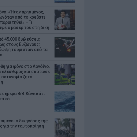
να: «Ήταν πρησμένος,
ωνόταν από το κρεβάτι
 παραιτηθεί» – Τι
ψε ο μασέρ του στη δίκη
ό 45.000 διελεύσεις
ως στους Ευζώνους:
άφιξη τουριστών από τα
α
θη για φόνο στο Λονδίνο,
 ελεύθερος και σκότωσε
Η αστυνομία ζητά
μη
 σήμερα 8/8: Κάνε κάτι
ετικό
Επιμένει ο δικηγόρος της
ς για την ταυτοποίηση