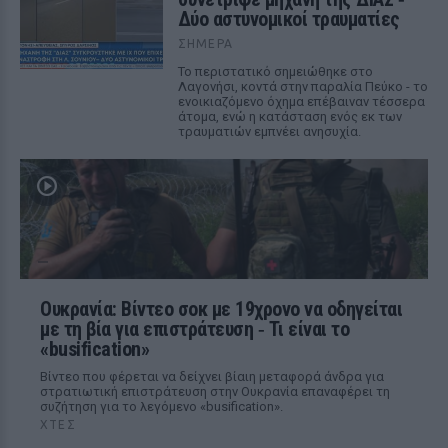
Δύο αστυνομικοί τραυματίες
ΣΉΜΕΡΑ
Το περιστατικό σημειώθηκε στο
Λαγονήσι, κοντά στην παραλία Πεύκο - το
ενοικιαζόμενο όχημα επέβαιναν τέσσερα
άτομα, ενώ η κατάσταση ενός εκ των
τραυματιών εμπνέει ανησυχία.
Ουκρανία: Βίντεο σοκ με 19χρονο να οδηγείται
με τη βία για επιστράτευση ‑ Τι είναι το
«busification»
Βίντεο που φέρεται να δείχνει βίαιη μεταφορά άνδρα για
στρατιωτική επιστράτευση στην Ουκρανία επαναφέρει τη
συζήτηση για το λεγόμενο «busification».
ΧΤΕΣ