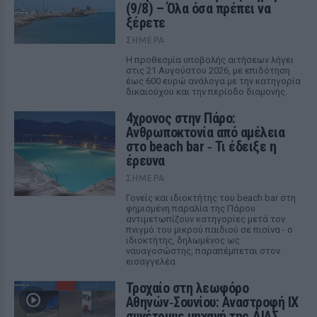
(9/8) – Όλα όσα πρέπει να
ξέρετε
ΣΉΜΕΡΑ
Η προθεσμία υποβολής αιτήσεων λήγει
στις 21 Αυγούστου 2026, με επιδότηση
έως 600 ευρώ ανάλογα με την κατηγορία
δικαιούχου και την περίοδο διαμονής.
4χρονος στην Πάρο:
Ανθρωποκτονία από αμέλεια
στο beach bar ‑ Τι έδειξε η
έρευνα
ΣΉΜΕΡΑ
Γονείς και ιδιοκτήτης του beach bar στη
φημισμένη παραλία της Πάρου
αντιμετωπίζουν κατηγορίες μετά τον
πνιγμό του μικρού παιδιού σε πισίνα - ο
ιδιοκτήτης, δηλωμένος ως
ναυαγοσώστης, παραπέμπεται στον
εισαγγελέα
Τροχαίο στη λεωφόρο
Αθηνών‑Σουνίου: Αναστροφή ΙΧ
συνέτριψε μηχανή της ΔΙΑΣ ‑