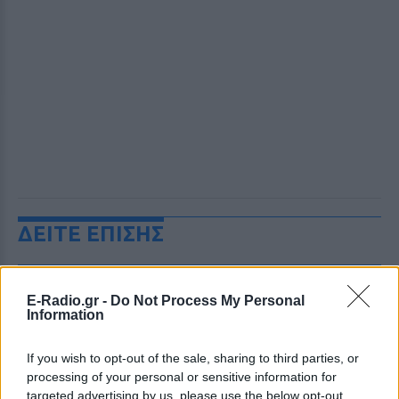
ΔΕΙΤΕ ΕΠΙΣΗΣ
ΣΤΗΝ ΙΔΙΑ ΚΑΤΗΓΟΡΙΑ
E-Radio.gr -
Do Not Process My Personal
Information
Επιτρέπεται να προσπεράσεις
περιπολικό; Τι λέει ο ΚΟΚ που
οι περισσότεροι αγνοούν
If you wish to opt-out of the sale, sharing to third parties, or
processing of your personal or sensitive information for
ΣΉΜΕΡΑ
targeted advertising by us, please use the below opt-out