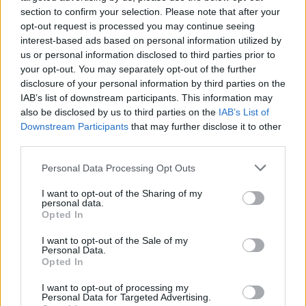
Ο Κώδικας Οδικής Κυκλοφορίας δεν
section to confirm your selection. Please note that after your
απαγορεύει την προσπέραση οχήματος
της αστυνομίας, αλλά ισχύουν
opt-out request is processed you may continue seeing
συγκεκριμένοι κανόνες που κάθε οδηγός
interest-based ads based on personal information utilized by
πρέπει να γνωρίζει.
us or personal information disclosed to third parties prior to
Επίθεση στον Ερυθρό Σταυρό:
your opt-out. You may separately opt-out of the further
Ασθενής χτύπησε νοσηλεύτρια
disclosure of your personal information by third parties on the
σε πόρτες ‑ Τι καταγγέλλει η
IAB’s list of downstream participants. This information may
ΠΟΕΔΗΝ για τους φύλακες
also be disclosed by us to third parties on the
IAB’s List of
Downstream Participants
that may further disclose it to other
ΣΉΜΕΡΑ
third parties.
Το περιστατικό βίας στα Επείγοντα
σημειώθηκε τα ξημερώματα του
Personal Data Processing Opt Outs
Σαββάτου - ο πρόεδρος της ΠΟΕΔΗΝ
Μιχάλης Γιαννάκος ζητά ουσιαστικά
μέτρα προστασίας για το νοσηλευτικό
I want to opt-out of the Sharing of my
προσωπικό
personal data.
Opted In
Πάρος: Κλειστό το beach bar
όπου πνίγηκε ο 4χρονος –
I want to opt-out of the Sale of my
Δικογραφία για ανθρωποκτονία
Personal Data.
Opted In
από αμέλεια
ΣΉΜΕΡΑ
I want to opt-out of processing my
Personal Data for Targeted Advertising.
Ο ιδιοκτήτης της επιχείρησης κρατείται