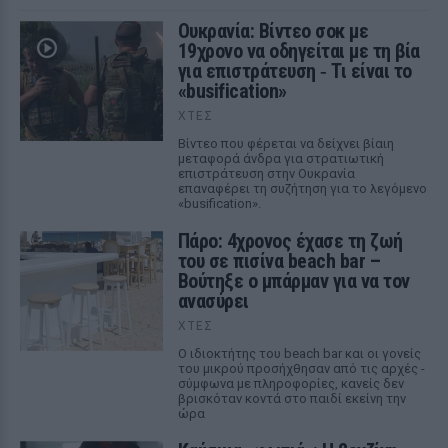
Ουκρανία: Βίντεο σοκ με
19χρονο να οδηγείται με τη βία
για επιστράτευση ‑ Τι είναι το
«busification»
ΧΤΕΣ
Βίντεο που φέρεται να δείχνει βίαιη
μεταφορά άνδρα για στρατιωτική
επιστράτευση στην Ουκρανία
επαναφέρει τη συζήτηση για το λεγόμενο
«busification».
Πάρο: 4χρονος έχασε τη ζωή
του σε πισίνα beach bar –
Βούτηξε ο μπάρμαν για να τον
ανασύρει
ΧΤΕΣ
Ο ιδιοκτήτης του beach bar και οι γονείς
του μικρού προσήχθησαν από τις αρχές -
σύμφωνα με πληροφορίες, κανείς δεν
βρισκόταν κοντά στο παιδί εκείνη την
ώρα