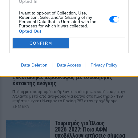
Opted In
και αναμένεται να οδηγηθεί στον
εισαγγελέα, ενώ οι γονείς του παιδιού
αφέθηκαν ελεύθεροι μετά τη
I want to opt-out of Collection, Use,
σχηματισθείσα δικογραφία.
Retention, Sale, and/or Sharing of my
Personal Data that Is Unrelated with the
Purposes for which it was collected.
Opted Out
CONFIRM
Data Deletion
Data Access
Privacy Policy
Πανικός στο αεροδρόμιο της Ατλάντα:
Εκκενώθηκε αεροσκάφος με τσουλήθρες
έκτακτης ανάγκης
Πτήση με προορισμό το Ορλάντο επέστρεψε εκτάκτως στην
Ατλάντα μετά από αναφορές για καπνό στο πιλοτήριο - 199
επιβάτες εγκατέλειψαν το Boeing 757 στον τροχόδρομο.
ΣΉΜΕΡΑ
Τουρισμός για Όλους
2026‑2027: Ποια ΑΦΜ
υποβάλλουν αιτήσεις σήμερα