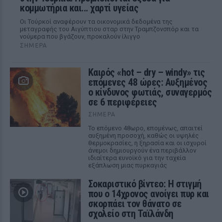
κομμωτήρια και... χαρτί υγείας
Οι Τούρκοί αναφέρουν τα οικονομικά δεδομένα της
μεταγραφής του Αιγύπτιου σταρ στην Τραμπζονσπόρ και τα
νούμερα που βγάζουν, προκαλούν ίλιγγο
ΣΉΜΕΡΑ
Καιρός «hot – dry – windy» τις
επόμενες 48 ώρες: Αυξημένος
ο κίνδυνος φωτιάς, συναγερμός
σε 6 περιφέρειες
ΣΉΜΕΡΑ
Το επόμενο 48ωρο, επομένως, απαιτεί
αυξημένη προσοχή, καθώς οι υψηλές
θερμοκρασίες, η ξηρασία και οι ισχυροί
άνεμοι δημιουργούν ένα περιβάλλον
ιδιαίτερα ευνοϊκό για την ταχεία
εξάπλωση μιας πυρκαγιάς
Σοκαριστικό βίντεο: Η στιγμή
που ο 14χρονος ανοίγει πυρ και
σκορπάει τον θάνατο σε
σχολείο στη Ταϊλάνδη