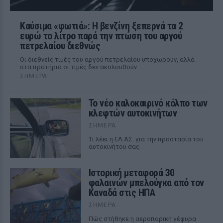
Καύσιμα «φωτιά»: Η βενζίνη ξεπερνά τα 2
ευρώ το λίτρο παρά την πτώση του αργού
πετρελαίου διεθνώς
Οι διεθνείς τιμές του αργού πετρελαίου υποχωρούν, αλλά
στα πρατήρια οι τιμές δεν ακολουθούν
ΣΉΜΕΡΑ
Το νέο καλοκαιρινό κόλπο των
κλεφτών αυτοκινήτων
ΣΉΜΕΡΑ
Tι λέει η ΕΛ.ΑΣ. για την προστασία του
αυτοκινήτου σας
Ιστορική μεταφορά 30
φαλαινών μπελούγκα από τον
Καναδά στις ΗΠΑ
ΣΉΜΕΡΑ
Πώς στήθηκε η αεροπορική γέφυρα