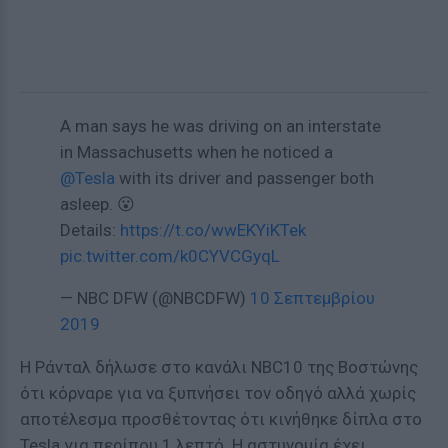
A man says he was driving on an interstate
in Massachusetts when he noticed a
@Tesla
with its driver and passenger both
asleep. 😮
Details:
https://t.co/wwEKYiKTek
pic.twitter.com/k0CYVCGyqL
— NBC DFW (@NBCDFW)
10 Σεπτεμβρίου
2019
Η Ράνταλ δήλωσε στο κανάλι NBC10 της Βοστώνης
ότι κόρναρε για να ξυπνήσει τον οδηγό αλλά χωρίς
αποτέλεσμα προσθέτοντας ότι κινήθηκε δίπλα στο
Tesla για περίπου 1 λεπτό. Η αστυνομία έχει