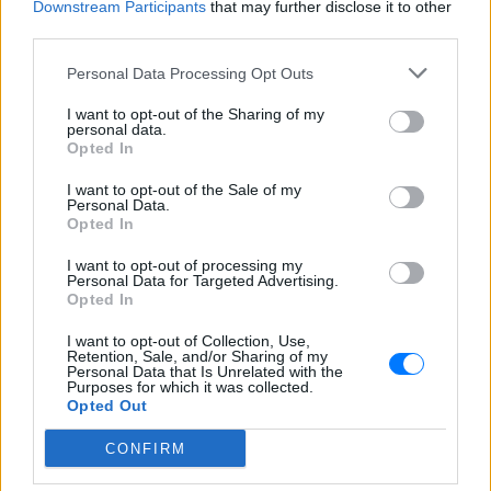
Downstream Participants
that may further disclose it to other
third parties.
ΔΕΙΤΕ ΕΠΙΣΗΣ
Personal Data Processing Opt Outs
I want to opt-out of the Sharing of my
ΣΤΗΝ ΙΔΙΑ ΚΑΤΗΓΟΡΙΑ
personal data.
Opted In
Ουκρανία: Βίντεο σοκ με
I want to opt-out of the Sale of my
19χρονο να οδηγείται με τη βία
Personal Data.
για επιστράτευση ‑ Τι είναι το
Opted In
«busification»
I want to opt-out of processing my
ΣΉΜΕΡΑ
Personal Data for Targeted Advertising.
Opted In
Βίντεο που φέρεται να δείχνει βίαιη
μεταφορά άνδρα για στρατιωτική
επιστράτευση στην Ουκρανία
I want to opt-out of Collection, Use,
επαναφέρει τη συζήτηση για το λεγόμενο
Retention, Sale, and/or Sharing of my
«busification».
Personal Data that Is Unrelated with the
Purposes for which it was collected.
Ουκρανία: Βίντεο σοκ με
Opted Out
19χρονο να οδηγείται με τη βία
για επιστράτευση ‑ Τι είναι το
CONFIRM
«busification»