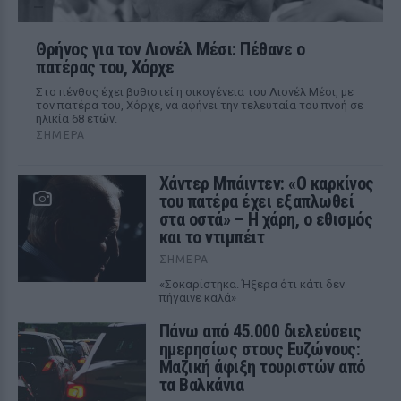
Θρήνος για τον Λιονέλ Μέσι: Πέθανε ο
πατέρας του, Χόρχε
Στο πένθος έχει βυθιστεί η οικογένεια του Λιονέλ Μέσι, με
τον πατέρα του, Χόρχε, να αφήνει την τελευταία του πνοή σε
ηλικία 68 ετών.
ΣΉΜΕΡΑ
Χάντερ Μπάιντεν: «Ο καρκίνος
του πατέρα έχει εξαπλωθεί
στα οστά» – Η χάρη, ο εθισμός
και το ντιμπέιτ
ΣΉΜΕΡΑ
«Σοκαρίστηκα. Ήξερα ότι κάτι δεν
πήγαινε καλά»
Πάνω από 45.000 διελεύσεις
ημερησίως στους Ευζώνους:
Μαζική άφιξη τουριστών από
τα Βαλκάνια