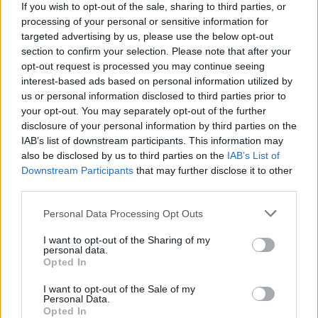
If you wish to opt-out of the sale, sharing to third parties, or
processing of your personal or sensitive information for
targeted advertising by us, please use the below opt-out
section to confirm your selection. Please note that after your
opt-out request is processed you may continue seeing
ΔΕΙΤΕ ΕΠΙΣΗΣ
interest-based ads based on personal information utilized by
us or personal information disclosed to third parties prior to
your opt-out. You may separately opt-out of the further
ΣΤΗΝ ΙΔΙΑ ΚΑΤΗΓΟΡΙΑ
disclosure of your personal information by third parties on the
IAB’s list of downstream participants. This information may
Μύκονος: Ιταλοί παρτάρουν σε
also be disclosed by us to third parties on the
IAB’s List of
έξαλλη κατάσταση μέσα σε...
Downstream Participants
that may further disclose it to other
βανάκι ‑ Η αντίδραση του
third parties.
οδηγού
Personal Data Processing Opt Outs
ΣΉΜΕΡΑ
Στα πλάνα που δημοσιεύει το Mykonos
I want to opt-out of the Sharing of my
live TV, οι επιβάτες φαίνονται να
personal data.
διασκεδάζουν με ιδιαίτερα έντονο
Opted In
τρόπο, χοροπηδώντας, τραγουδώντας
και φωνάζοντας μέσα στο όχημα
I want to opt-out of the Sale of my
Personal Data.
Η Μαρία Μενούνος φόρεσε
Opted In