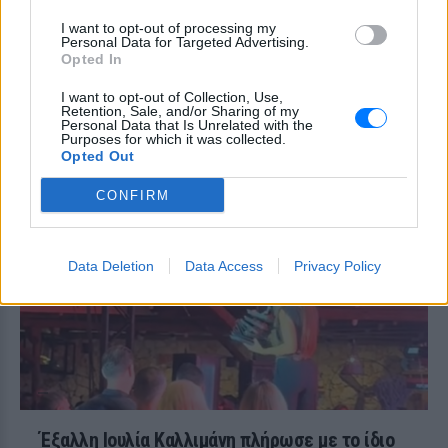
μπικίνι με τα χρώματα της
ελληνικής σημαίας
I want to opt-out of processing my
Personal Data for Targeted Advertising.
ΣΉΜΕΡΑ
Opted In
«Κάθε χρόνο η Ελλάδα μου χαρίζει κάτι
που δεν ήξερα ότι μου έλειπε» σημειώνει
I want to opt-out of Collection, Use,
η Μαρία Μενούνος στο post της
Retention, Sale, and/or Sharing of my
Personal Data that Is Unrelated with the
Ο αδελφός της Αντζελίνα Τζολί
Purposes for which it was collected.
Opted Out
έκανε coming out στα 53 του
ΣΉΜΕΡΑ
CONFIRM
Τώρα, στα 53 του, μίλησε δημόσια για
κάτι που δεν χωρούσε σε εκείνη την
παλιά celebrity αφήγηση: είναι gay
Data Deletion
Data Access
Privacy Policy
Έξαλλη Ιουλία Καλλιμάνη πλήρωσε με το ίδιο