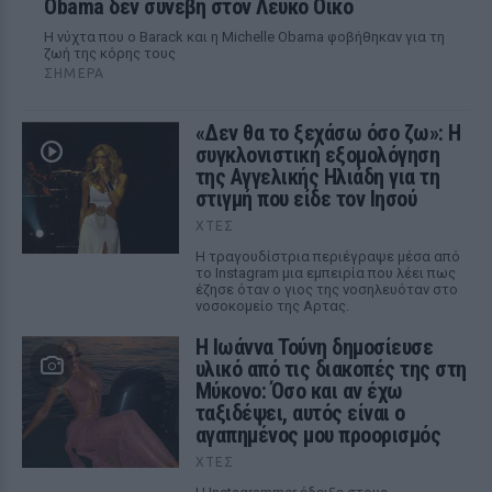
Obama δεν συνέβη στον Λευκό Οίκο
Η νύχτα που ο Barack και η Michelle Obama φοβήθηκαν για τη
ζωή της κόρης τους
ΣΉΜΕΡΑ
«Δεν θα το ξεχάσω όσο ζω»: Η
συγκλονιστική εξομολόγηση
της Αγγελικής Ηλιάδη για τη
στιγμή που είδε τον Ιησού
ΧΤΕΣ
Η τραγουδίστρια περιέγραψε μέσα από
το Instagram μια εμπειρία που λέει πως
έζησε όταν ο γιος της νοσηλευόταν στο
νοσοκομείο της Αρτας.
Η Ιωάννα Τούνη δημοσίευσε
υλικό από τις διακοπές της στη
Μύκονο: Όσο και αν έχω
ταξιδέψει, αυτός είναι ο
αγαπημένος μου προορισμός
ΧΤΕΣ