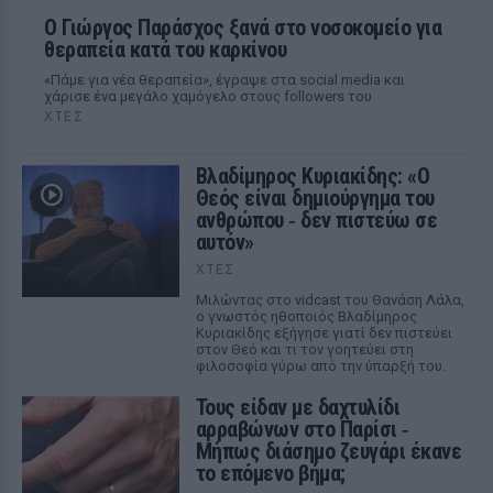
O Γιώργος Παράσχος ξανά στο νοσοκομείο για
θεραπεία κατά του καρκίνου
«Πάμε για νέα θεραπεία», έγραψε στα social media και
χάρισε ένα μεγάλο χαμόγελο στους followers του
ΧΤΕΣ
Βλαδίμηρος Κυριακίδης: «Ο
Θεός είναι δημιούργημα του
ανθρώπου ‑ δεν πιστεύω σε
αυτόν»
ΧΤΕΣ
Μιλώντας στο vidcast του Θανάση Λάλα,
ο γνωστός ηθοποιός Βλαδίμηρος
Κυριακίδης εξήγησε γιατί δεν πιστεύει
στον Θεό και τι τον γοητεύει στη
φιλοσοφία γύρω από την ύπαρξή του.
Τους είδαν με δαχτυλίδι
αρραβώνων στο Παρίσι ‑
Μήπως διάσημο ζευγάρι έκανε
το επόμενο βήμα;