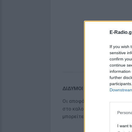
E-Radio.g
If you wish 
sensitive in
confirm you
continue se
information 
further disc
participants
ΔΙΔΥΜΟΙ
Downstream 
Οι αποφάσεις που έχετε πάρ
στο καλοκαίρι δείχνουν πως 
Persona
μπορείτε να χαλαρώσετε.
I want t