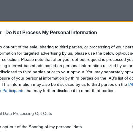
r -
Do Not Process My Personal Information
to opt-out of the sale, sharing to third parties, or processing of your per
formation for targeted advertising by us, please use the below opt-out s
r selection. Please note that after your opt-out request is processed y
eing interest-based ads based on personal information utilized by us or
disclosed to third parties prior to your opt-out. You may separately opt-
losure of your personal information by third parties on the IAB’s list of
. This information may also be disclosed by us to third parties on the
IA
Participants
that may further disclose it to other third parties.
ει στα προσωπικά σας μέσα
ΕΥ ΖΗΝ
έχετε κατασταλάξει και
6 φρού
l Data Processing Opt Outs
εκτός 
o opt-out of the Sharing of my personal data.