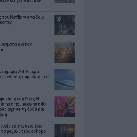
κων εξηγεί γιατί δεν
ς του Netflix για να δεις
ακοπές
θέγματα για τον
το
 σήμερα 7/8: Η μέρα
τις κινήσεις συμφιλίωσης
φανίστηκε η Dido; Η
ίστρια που πούλησε 40
κους άφησε τη δόξα και
ζωή
ρινές εκπτώσεις έως -
 τα μεγαλύτερα eshops
!