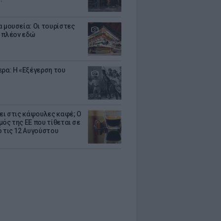
α μουσεία: Οι τουρίστες
 πλέον εδώ
ερα: Η «Εξέγερση του
ζει στις κάψουλες καφέ; Ο
μός της ΕΕ που τίθεται σε
ό τις 12 Αυγούστου