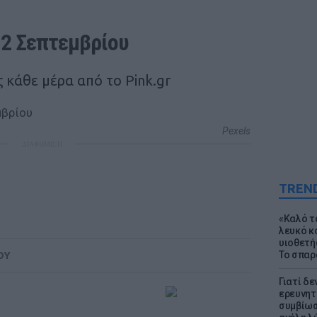
12 Σεπτεμβρίου
 κάθε μέρα από το Pink.gr
Pexels
ΔΙΑΦΗΜΙΣΗ
TREN
«Καλό τα
λευκό κ
υιοθετή
Το σπαρ
ΟΥ
Γιατί δε
ερευνητ
συμβίωσ