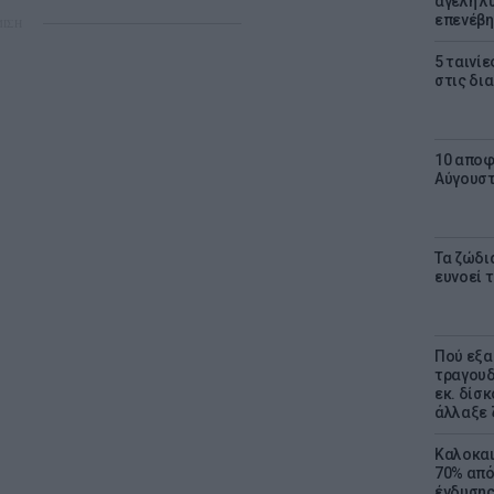
αγέλη λύ
επενέβη
ΜΙΣΗ
5 ταινίε
στις δι
10 αποφ
Αύγουσ
Τα ζώδια
ευνοεί 
Πού εξα
τραγουδ
εκ. δίσ
άλλαξε 
Καλοκαι
70% από
ένδυσης