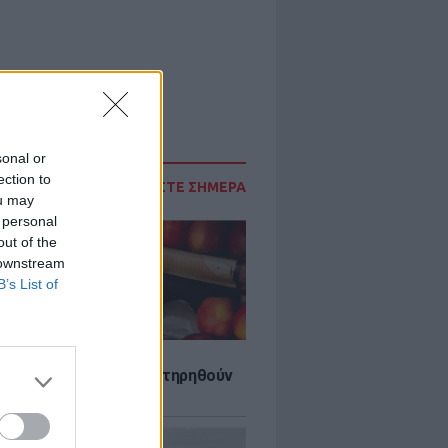
sonal or
ection to
ΔΙΑΒΑΣΤΕ ΣΗΜΕΡΑ
ou may
 personal
out of the
 downstream
B’s List of
τα που μπορουν να διατηρηθούν
ψυγείου το καλοκαίρι