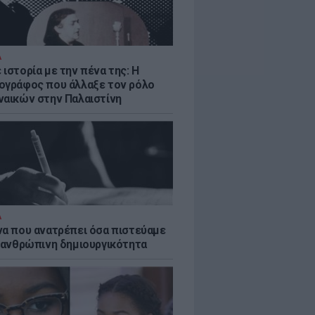
Α
ιστορία με την πένα της: Η
ογράφος που άλλαξε τον ρόλο
ναικών στην Παλαιστίνη
Α
να που ανατρέπει όσα πιστεύαμε
ν ανθρώπινη δημιουργικότητα