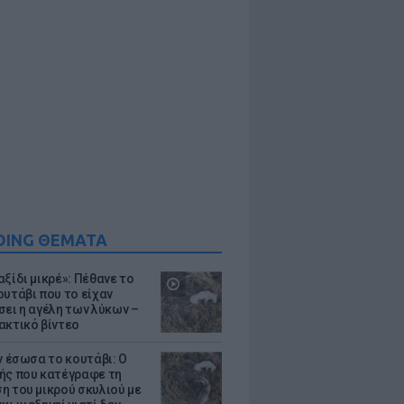
DING ΘΕΜΑΤΑ
ξίδι μικρέ»: Πέθανε το
ουτάβι που το είχαν
σει η αγέλη των λύκων –
ακτικό βίντεο
ν έσωσα το κουτάβι: Ο
ής που κατέγραφε τη
η του μικρού σκυλιού με