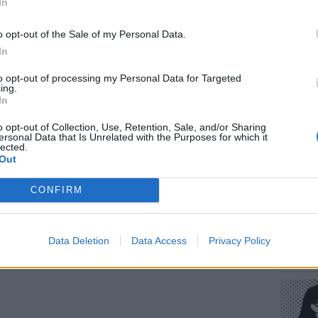
In
o opt-out of the Sale of my Personal Data.
ΜΙΣΗ
In
to opt-out of processing my Personal Data for Targeted
ΕΥ ΖΗΝ
ing.
Πώς να
In
στους 
o opt-out of Collection, Use, Retention, Sale, and/or Sharing
ersonal Data that Is Unrelated with the Purposes for which it
lected.
Out
CONFIRM
POP CU
Data Deletion
Data Access
Privacy Policy
Η κωμω
νεοπλο