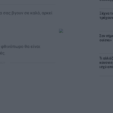
α σας βγουν σε καλό, αρκεί
Ξέχνα τ
τρέχουν
Σαν σήμ
ουίσκι»
ο φθινόπωρο θα είναι
ές.
Τι αλλά
κανονισ
ΜΙΣΗ
ισχύ απ