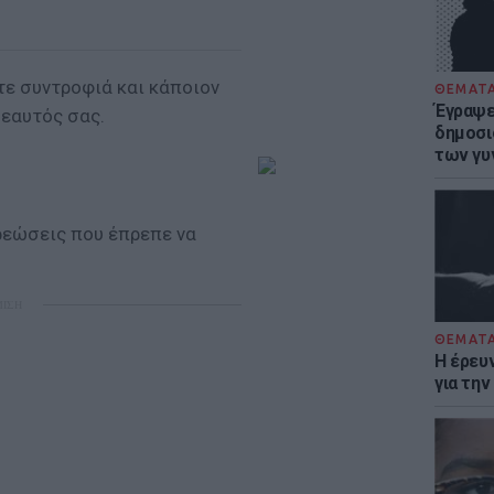
ε συντροφιά και κάποιον
ΘΕΜΑΤ
Έγραψε 
 εαυτός σας.
δημοσι
των γυ
ρεώσεις που έπρεπε να
ΜΙΣΗ
ΘΕΜΑΤ
Η έρευ
για τη