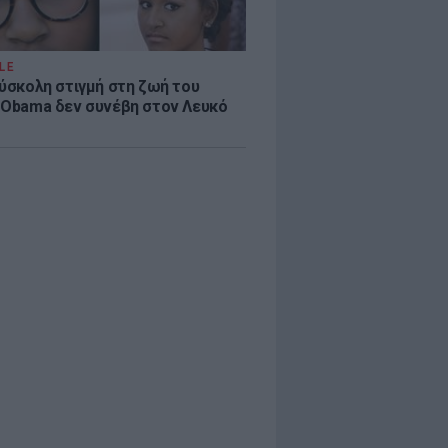
LE
δύσκολη στιγμή στη ζωή του
 Obama δεν συνέβη στον Λευκό