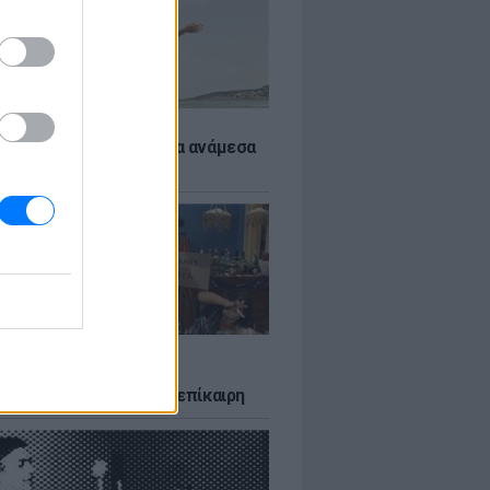
 αποφύγεις το σύγκαμα ανάμεσα
μηρούς
LTURE
δία που σατίρισε τον
υτισμό και παραμένει επίκαιρη