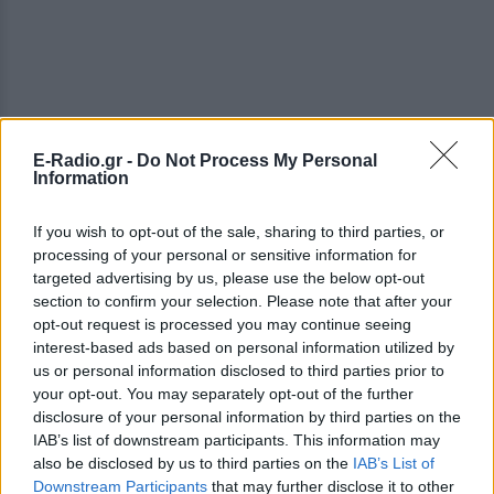
E-Radio.gr -
Do Not Process My Personal
Information
ΔΕΙΤΕ ΕΠΙΣΗΣ
If you wish to opt-out of the sale, sharing to third parties, or
processing of your personal or sensitive information for
ΣΤΗΝ ΙΔΙΑ ΚΑΤΗΓΟΡΙΑ
targeted advertising by us, please use the below opt-out
section to confirm your selection. Please note that after your
Βάλια Χατζηθεοδώρου: Μπικίνι
opt-out request is processed you may continue seeing
και βραδινές έξοδοι στη
interest-based ads based on personal information utilized by
Μύκονο – Οι φωτογραφίες της
us or personal information disclosed to third parties prior to
ΣΉΜΕΡΑ
your opt-out. You may separately opt-out of the further
Η παρουσιάστρια μοιράστηκε στο
disclosure of your personal information by third parties on the
Instagram σειρά στιγμιότυπων από τις
IAB’s list of downstream participants. This information may
καλοκαιρινές της διακοπές στο «νησί
also be disclosed by us to third parties on the
των ανέμων».
IAB’s List of
Downstream Participants
that may further disclose it to other