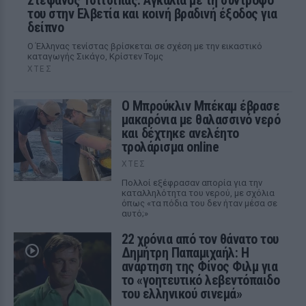
Στέφανος Τσιτσιπάς: Αγκαλιά με τη σύντροφό
του στην Ελβετία και κοινή βραδινή έξοδος για
δείπνο
Ο Έλληνας τενίστας βρίσκεται σε σχέση με την εικαστικό
καταγωγής Σικάγο, Κρίστεν Τομς
ΧΤΕΣ
Ο Μπρούκλιν Μπέκαμ έβρασε
μακαρόνια με θαλασσινό νερό
και δέχτηκε ανελέητο
τρολάρισμα online
ΧΤΕΣ
Πολλοί εξέφρασαν απορία για την
καταλληλότητα του νερού, με σχόλια
όπως «τα πόδια του δεν ήταν μέσα σε
αυτό;»
22 χρόνια από τον θάνατο του
Δημήτρη Παπαμιχαήλ: Η
ανάρτηση της Φίνος Φιλμ για
το «γοητευτικό λεβεντόπαιδο
του ελληνικού σινεμά»