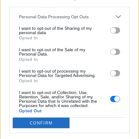
Η Γαρυφαλλιά Καληφώνη στην
third parties.
Πάρο με μαύρο μπικίνι ‑ δείτε
τις πόζες της
Personal Data Processing Opt Outs
ΣΉΜΕΡΑ
I want to opt-out of the Sharing of my
Το μοντέλο μοιράστηκε φωτογραφίες
personal data.
από τις καλοκαιρινές της διακοπές στο
Opted In
νησί των Κυκλάδων
I want to opt-out of the Sale of my
Ιωάννα Τούνη: «Έβγαλα όλο το
Personal Data.
βράδυ στο νοσοκομείο με ορούς
Opted In
και αντιβιώσεις»
I want to opt-out of processing my
ΣΉΜΕΡΑ
Personal Data for Targeted Advertising.
Opted In
Η επιχειρηματίας έπαθε τροφική
δηλητηρίαση και μοιράστηκε με τους
followers της στο Instagram τις δύσκολες
I want to opt-out of Collection, Use,
ώρες που πέρασε.
Retention, Sale, and/or Sharing of my
Personal Data that Is Unrelated with the
Purposes for which it was collected.
Opted Out
CONFIRM