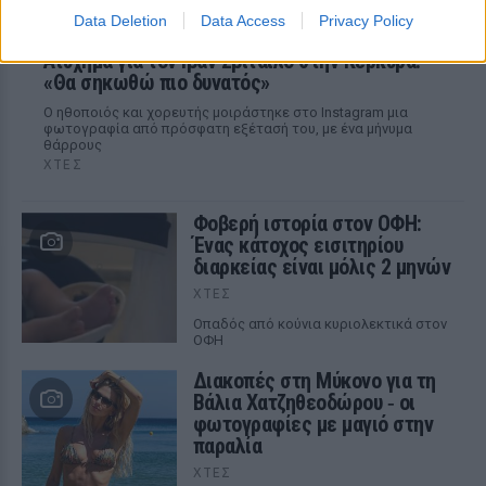
Data Deletion
Data Access
Privacy Policy
Ατύχημα για τον Ιβάν Σβιτάιλο στην Κέρκυρα:
«Θα σηκωθώ πιο δυνατός»
Ο ηθοποιός και χορευτής μοιράστηκε στο Instagram μια
φωτογραφία από πρόσφατη εξέτασή του, με ένα μήνυμα
θάρρους
ΧΤΕΣ
Φοβερή ιστορία στον ΟΦΗ:
Ένας κάτοχος εισιτηρίου
διαρκείας είναι μόλις 2 μηνών
ΧΤΕΣ
Οπαδός από κούνια κυριολεκτικά στον
ΟΦΗ
Διακοπές στη Μύκονο για τη
Βάλια Χατζηθεοδώρου ‑ οι
φωτογραφίες με μαγιό στην
παραλία
ΧΤΕΣ