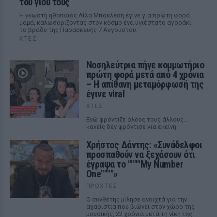
του γιου τους
Η γνωστή ηθοποιός Λίλα Μπακλέση έγινε για πρώτη φορά
μαμά, καλωσορίζοντας στον κόσμο ένα υγιέστατο αγοράκι
το βράδυ της Παρασκευής 7 Αυγούστου.
ΧΤΕΣ
Νοσηλεύτρια πήγε κομμωτήριο
πρώτη φορά μετά από 4 χρόνια
– Η απίθανη μεταμόρφωσή της
έγινε viral
ΧΤΕΣ
Ενώ φρόντιζε όλους τους άλλους...
κανείς δεν φρόντισε για εκείνη
Χρήστος Δάντης: «Συνάδελφοι
προσπαθούν να ξεχάσουν ότι
έγραψα το """"My Number
One""""»
ΠΡΟΧΤΈΣ
Ο συνθέτης μίλησε ανοιχτά για την
αχαριστία που βιώνει στον χώρο της
μουσικής, 22 χρόνια μετά τη νίκη της