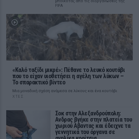
μποϊκοτάζ από τις διοργανώσεις της
FIFA
«Καλό ταξίδι μικρέ»: Πέθανε το λευκό κουτάβι
που το είχαν υιοθετήσει η αγέλη των λύκων –
Το σπαρακτικό βίντεο
Μια μοναδική σχέση ανάμεσα σε λύκους και ένα κουτάβι
ΧΤΕΣ
Σοκ στην Αλεξανδρούπολη:
Ανδρας βγήκε στην πλατεία του
χωριού Αβαντας και έδειχνε τα
γεννητικά του όργανα σε
ανηλίκα κορίτσια