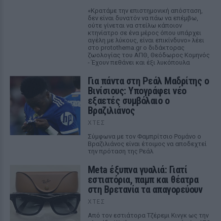
«Κρατάμε την επιστημονική απόσταση,
δεν είναι δυνατόν να πάω να επέμβω,
ούτε γίνεται να στείλω κάποιον
κτηνίατρο σε ένα μέρος όπου υπάρχει
αγέλη με λύκους, είναι επικίνδυνο» λέει
στο protothema.gr ο διδάκτορας
ζωολογίας του ΑΠΘ, Θεόδωρος Κομηνός
- Έχουν πεθάνει και έξι λυκόπουλα
Για πάντα στη Ρεάλ Μαδρίτης ο
Βινίσιους: Υπογράφει νέο
εξαετές συμβόλαιο ο
Βραζιλιάνος
ΧΤΕΣ
Σύμφωνα με τον Φαμπρίτσιο Ρομάνο ο
Βραζιλιάνος είναι έτοιμος να αποδεχτεί
την πρόταση της Ρεάλ
Meta έξυπνα γυαλιά: Γιατί
εστιατόρια, παμπ και θέατρα
στη Βρετανία τα απαγορεύουν
ΧΤΕΣ
Από τον εστιάτορα Τζέρεμι Κινγκ ως την