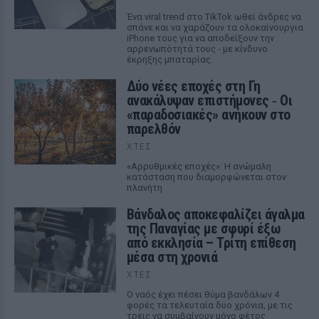
Ένα viral trend στο TikTok ωθεί άνδρες να
σπάνε και να χαράζουν τα ολοκαίνουργια
iPhone τους για να αποδείξουν την
αρρενωπότητά τους - με κίνδυνο
έκρηξης μπαταρίας.
Δύο νέες εποχές στη Γη
ανακάλυψαν επιστήμονες ‑ Oι
«παραδοσιακές» ανήκουν στο
παρελθόν
ΧΤΕΣ
«Αρρυθμικές εποχές»: Η ανώμαλη
κατάσταση που διαμορφώνεται στον
πλανήτη
Βάνδαλος αποκεφαλίζει άγαλμα
της Παναγίας με σφυρί έξω
από εκκλησία – Τρίτη επίθεση
μέσα στη χρονιά
ΧΤΕΣ
Ο ναός έχει πέσει θύμα βανδάλων 4
φορές τα τελευταία δύο χρόνια, με τις
τρεις να συμβαίνουν μόνο φέτος