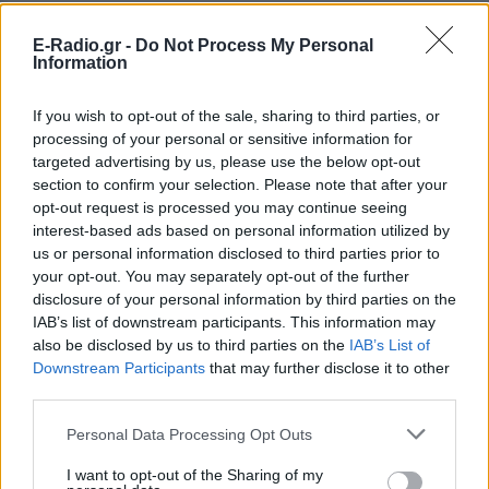
Η υπόθεση λαμβάνει διαστάσεις θρίλερ και από την
E-Radio.gr -
Do Not Process My Personal
Information
επιλογή του Γενικού Επιτελείου Ναυτικού να μην
δημοσιοποιήσει, 36 ώρες μετά την απώλεια του
If you wish to opt-out of the sale, sharing to third parties, or
πολεμικού υλικού, ποια ακριβώς ήταν τα
processing of your personal or sensitive information for
πυρομαχικά που εκλάπησαν και σε ποια ποσότητα.
targeted advertising by us, please use the below opt-out
section to confirm your selection. Please note that after your
Η πολιτική ηγεσία του υπουργείου Εθνικής Άμυνας
opt-out request is processed you may continue seeing
επέλεξε να επισημάνει ότι η απώλεια του υλικού
interest-based ads based on personal information utilized by
us or personal information disclosed to third parties prior to
δεν έγινε την Δευτέρα 9 Σεπτεμβρίου 2019, απλώς
your opt-out. You may separately opt-out of the further
διαπιστώθηκε το προχθεσινό απόγευμα. Επειδή
disclosure of your personal information by third parties on the
όμως οι κρατικές υπηρεσίες, πολύ περισσότερο οι
IAB’s list of downstream participants. This information may
ένοπλες δυνάμεις έχουν συνέχεια, το ερώτημα πότε
also be disclosed by us to third parties on the
IAB’s List of
Downstream Participants
that may further disclose it to other
έγινε η κλοπή είναι σημαντικό αλλά δεν είναι το
third parties.
μοναδικό. Κρισιμότερο είναι ίσως να διακριβωθεί
πώς αφαιρέθηκε το πολεμικό υλικό από την τόσο
Personal Data Processing Opt Outs
καλά φυλασσόμενη αποθήκη πυρομαχικών μιας
I want to opt-out of the Sharing of my
ναυτικής βάσης κοντά στα ελληνοτουρκικά σύνορα