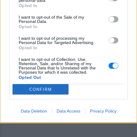
personal data.
Opted In
χωρίς κανείς να καταλάβει τίποτα.
I want to opt-out of the Sale of my
Για να δοθούν οι απαντήσεις η έρευνα έχει
Personal Data.
Opted In
επικεντρωθεί σε περίπου 10 πρόσωπα που είχαν
πρόσβαση στην αποθήκη πυρομαχικών την
I want to opt-out of processing my
Personal Data for Targeted Advertising.
τελευταία διετία. Για την αναζήτηση πιθανών
Opted In
κινήτρων οι άνδρες της Αντιτρομοκρατικής και οι
I want to opt-out of Collection, Use,
αξιωματικοί του Πολεμικού Ναυτικού που έχουν
Retention, Sale, and/or Sharing of my
αναλάβει την έρευνα χρησιμοποιούν μεθόδους που
Personal Data that Is Unrelated with the
Purposes for which it was collected.
θυμίζουν το αμερικανικό... CSI φιλοτεχνώντας το
Opted Out
προφίλ αυτών των 10 προσώπων αλλά και
CONFIRM
αναζητώντας πιθανά κίνητρα, λάθη ή παραλείψεις
που ενδεχομένως διευκόλυναν την κλοπή του
στρατιωτικού υλικού.
Data Deletion
Data Access
Privacy Policy
[ΠΗΓΗ]