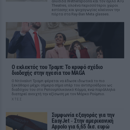
αλυσίδα Wetherspoons και τον όμιλο ATG
Theatres, ολοένα περισσότεροι χώροι
εστίασης και ψυχαγωγίας κλείνουν την
πόρτα στα Ray-Ban Meta glasses.
Ο εκλεκτός του Τραμπ: Το κρυφό σχέδιο
διαδοχής στην ηγεσία του MAGA
Ο Ντόναλντ Τραμπ φέρεται να έδωσε ιδιωτικά το πιο
ξεκάθαρο μέχρι σήμερα σήμα υπέρ του αντιπροέδρου ως
διαδόχου του στο Ρεπουμπλικανικό Κόμμα, ενώ παράλληλα
διατηρεί ανοιχτή την εξίσωση με τον Μάρκο Ρούμπιο.
ΧΤΕΣ
Συμφωνία εξαγοράς για την
EasyJet ‑ Στην αμερικανική
Appolo για 6,65 δισ. ευρώ