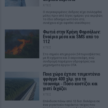
ΧΤΕΣ
Ο συγκεκριμένος άνδρας είχε συλληφθεί
μόλις πριν από λίγες ημέρες για ακριβώς
το ίδιο αδίκημα ωστόσο στη
συνέχεια είχε αφεθεί ελεύθερος
Φωτιά στην Κρήνη Φαρσάλων:
Εναέρια μέσα και SMS από το
112
ΧΤΕΣ
Στο σημείο επιχειρούν 24 πυροσβέστες
με 8 οχήματα και 3 αεροσκάφη, ενώ
συνδρομή παρέχουν υδροφόρες και
μηχανήματα έργου ΟΤΑ.
Ποια χώρα έχτισε τσιμεντένιο
φράγμα 400 χλμ. για τα
τσουνάμι ‑ Πόσο κοστίζει και
γιατί διχάζει
ΧΤΕΣ
Επένδυσε πάνω από 12 δισ. δολάρια σε
ένα γιγαντιαίο παράκτιο τείχος που