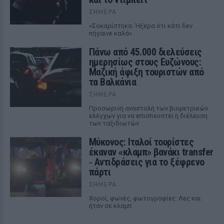
ΣΉΜΕΡΑ
«Σοκαρίστηκα. Ήξερα ότι κάτι δεν
πήγαινε καλά»
Πάνω από 45.000 διελεύσεις
ημερησίως στους Ευζώνους:
Μαζική άφιξη τουριστών από
τα Βαλκάνια
ΣΉΜΕΡΑ
Προσωρινή αναστολή των βιομετρικών
ελέγχων για να επισπευστεί η διέλευση
των ταξιδιωτών
Μύκονος: Ιταλοί τουρίστες
έκαναν «κλαμπ» βανάκι transfer
‑ Αντιδράσεις για το ξέφρενο
πάρτι
ΣΉΜΕΡΑ
Χοροί, φωνές, φωτογραφίες: Λες και
ήταν σε κλαμπ