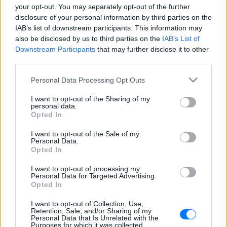
your opt-out. You may separately opt-out of the further
disclosure of your personal information by third parties on the
IAB’s list of downstream participants. This information may
also be disclosed by us to third parties on the
IAB’s List of
Downstream Participants
that may further disclose it to other
third parties.
Personal Data Processing Opt Outs
I want to opt-out of the Sharing of my
personal data.
Opted In
ΔΕΙΤΕ ΕΠΙΣΗΣ
I want to opt-out of the Sale of my
Personal Data.
ΣΤΗΝ ΙΔΙΑ ΚΑΤΗΓΟΡΙΑ
Opted In
I want to opt-out of processing my
Ουκρανία: Βίντεο σοκ με
Personal Data for Targeted Advertising.
19χρονο να οδηγείται με τη βία
Opted In
για επιστράτευση ‑ Τι είναι το
«busification»
I want to opt-out of Collection, Use,
Retention, Sale, and/or Sharing of my
Personal Data that Is Unrelated with the
ΣΉΜΕΡΑ
Purposes for which it was collected.