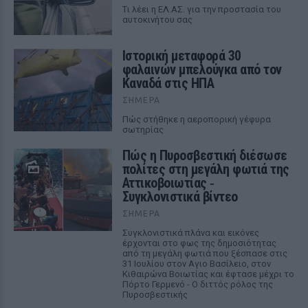
Tι λέει η ΕΛ.ΑΣ. για την προστασία του
αυτοκινήτου σας
Ιστορική μεταφορά 30
φαλαινών μπελούγκα από τον
Καναδά στις ΗΠΑ
ΣΉΜΕΡΑ
Πώς στήθηκε η αεροπορική γέφυρα
σωτηρίας
Πώς η Πυροσβεστική διέσωσε
πολίτες στη μεγάλη φωτιά της
Αττικοβοιωτίας ‑
Συγκλονιστικά βίντεο
ΣΉΜΕΡΑ
Συγκλονιστικά πλάνα και εικόνες
έρχονται στο φως της δημοσιότητας
από τη μεγάλη φωτιά που ξέσπασε στις
31 Ιουλίου στον Αγιο Βασίλειο, στον
Κιθαιρώνα Βοιωτίας και έφτασε μέχρι το
Πόρτο Γερμενό - Ο διττός ρόλος της
Πυροσβεστικής