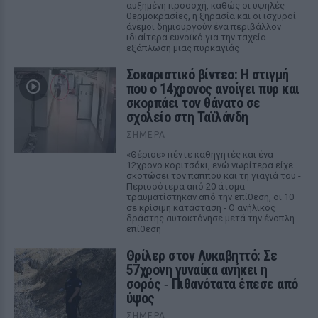
αυξημένη προσοχή, καθώς οι υψηλές
θερμοκρασίες, η ξηρασία και οι ισχυροί
άνεμοι δημιουργούν ένα περιβάλλον
ιδιαίτερα ευνοϊκό για την ταχεία
εξάπλωση μιας πυρκαγιάς
Σοκαριστικό βίντεο: Η στιγμή
που ο 14χρονος ανοίγει πυρ και
σκορπάει τον θάνατο σε
σχολείο στη Ταϊλάνδη
ΣΉΜΕΡΑ
«Θέρισε» πέντε καθηγητές και ένα
12χρονο κοριτσάκι, ενώ νωρίτερα είχε
σκοτώσει τον παππού και τη γιαγιά του -
Περισσότερα από 20 άτομα
τραυματίστηκαν από την επίθεση, οι 10
σε κρίσιμη κατάσταση - Ο ανήλικος
δράστης αυτοκτόνησε μετά την ένοπλη
επίθεση
Θρίλερ στον Λυκαβηττό: Σε
57χρονη γυναίκα ανήκει η
σορός ‑ Πιθανότατα έπεσε από
ύψος
ΣΉΜΕΡΑ