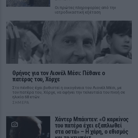
Οι πρώτες πληροφορίες από την
ιατροδικαστική εξέταση
Θρήνος για τον Λιονέλ Μέσι: Πέθανε ο
πατέρας του, Χόρχε
Στο πένθος έχει βυθιστεί η οικογένεια του Λιονέλ Μέσι, με
τον πατέρα του, Χόρχε, να αφήνει την τελευταία του πνοή σε
ηλικία 68 ετών.
ΣΉΜΕΡΑ
Χάντερ Μπάιντεν: «Ο καρκίνος
του πατέρα έχει εξαπλωθεί
στα οστά» – Η χάρη, ο εθισμός
και το ντιμπέιτ