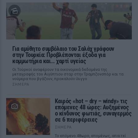
Για αμύθητο συμβόλαιο του Σαλάχ γράφουν
στην Τουρκία: Προβλέπονται έξοδα για
κομμωτήρια και... χαρτί υγείας
Οι Τούρκοί αναφέρουν τα οικονομικά δεδομένα της
μεταγραφής του Αιγύπτιου σταρ στην Τραμπζονσπόρ και τα
νούμερα που βγάζουν, προκαλούν ίλιγγο
ΣΉΜΕΡΑ
Καιρός «hot – dry – windy» τις
επόμενες 48 ώρες: Αυξημένος
ο κίνδυνος φωτιάς, συναγερμός
σε 6 περιφέρειες
ΣΉΜΕΡΑ
Το επόμενο 48ωρο, επομένως, απαιτεί