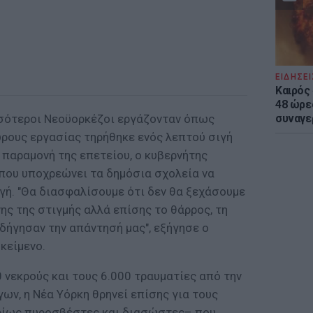
ΕΙΔΗΣΕΙ
Καιρός 
48 ώρε
σσότεροι Νεοϋορκέζοι εργάζονταν όπως
συναγε
ρους εργασίας τηρήθηκε ενός λεπτού σιγή
 παραμονή της επετείου, ο κυβερνήτης
που υποχρεώνει τα δημόσια σχολεία να
γή. "Θα διασφαλίσουμε ότι δεν θα ξεχάσουμε
νης της στιγμής αλλά επίσης το θάρρος, τη
δήγησαν την απάντησή μας", εξήγησε ο
κείμενο.
 νεκρούς και τους 6.000 τραυματίες από την
ων, η Νέα Υόρκη θρηνεί επίσης για τους
ρίως πυροσβέστες και διασώστες– που