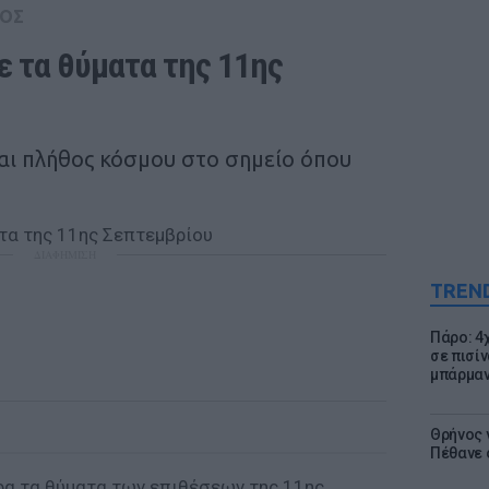
ΟΣ
 τα θύματα της 11ης 
αι πλήθος κόσμου στο σημείο όπου
ΔΙΑΦΗΜΙΣΗ
TREN
Πάρο: 4
σε πισίν
μπάρμαν
Θρήνος γ
Πέθανε 
ρα τα θύματα των επιθέσεων της 11ης