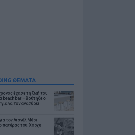
DING ΘΕΜΑΤΑ
χρονος έχασε τη ζωή του
α beach bar – Βούτηξε ο
 για να τον ανασύρει
ια τον Λιονέλ Μέσι:
ο πατέρας του, Χόρχε