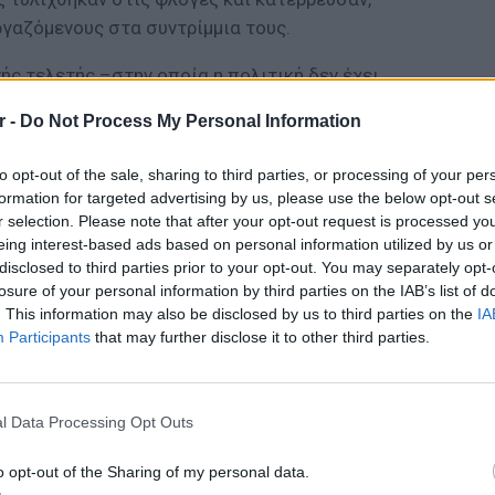
γαζόμενους στα συντρίμμια τους.
ής τελετής –στην οποία η πολιτική δεν έχει
ς της Νέας Υόρκης Άντριου Κουόμο, ο
r -
Do Not Process My Personal Information
ου: ο Δημοκρατικός Μπιλ ντε Μπλάζιο, ο
ιάνι και ο Μάικλ Μπλούμπεργκ.
to opt-out of the sale, sharing to third parties, or processing of your per
formation for targeted advertising by us, please use the below opt-out s
ΔΙΑΦΗΜΙΣΗ
r selection. Please note that after your opt-out request is processed y
eing interest-based ads based on personal information utilized by us or
disclosed to third parties prior to your opt-out. You may separately opt-
losure of your personal information by third parties on the IAB’s list of
. This information may also be disclosed by us to third parties on the
IA
Participants
that may further disclose it to other third parties.
ΕΙΔΗΣΕΙ
Ουκραν
οδηγείτ
l Data Processing Opt Outs
είναι τ
o opt-out of the Sharing of my personal data.