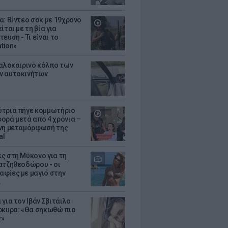
α: Βίντεο σοκ με 19χρονο
ίται με τη βία για
ευση - Τι είναι το
ation»
καλοκαιρινό κόλπο των
ν αυτοκινήτων
τρια πήγε κομμωτήριο
ορά μετά από 4 χρόνια –
νη μεταμόρφωσή της
al
ς στη Μύκονο για τη
ατζηθεοδώρου - οι
φίες με μαγιό στην
α
για τον Ιβάν Σβιτάιλο
ρκυρα: «Θα σηκωθώ πιο
ς»