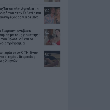
ς Τσιτσιπάς: Αγκαλιά με
ροφό του στην Ελβετία και
ραδινή έξοδος για δείπνο
α Σιαμπάνη ανέβασε
φίες με τους γιους της –
 του θηλασμού και οι
ωρίς πρόγραμμα
ιστορία στον ΟΦΗ: Ένας
 εισιτηρίου διαρκείας
λις 2 μηνών