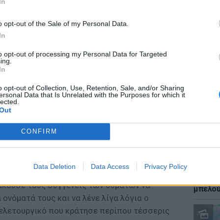
In
o opt-out of the Sale of my Personal Data.
In
to opt-out of processing my Personal Data for Targeted
ΕΙΔΗΣΕΙ
ing.
Καύσιμ
In
2 ευρώ
αργού 
o opt-out of Collection, Use, Retention, Sale, and/or Sharing
ersonal Data that Is Unrelated with the Purposes for which it
lected.
on of the National Anthem begins New
Out
memorating the 18th anniversary of the
co/bwPqzWWD0j
#NeverForget
CONFIRM
er.com/H3VsGhlQIs
ember 11, 2019
Data Deletion
Data Access
Privacy Policy
ΕΙΔΗΣΕΙ
Ιστορι
άκουσε τους συγγενείς των θυμάτων να
μπελού
 ονόματά τους και να λένε λίγα λόγια ο
τελετουργικό που κράτησε περίπου τέσσερις