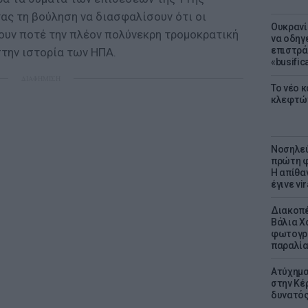
ας τη βούληση να διασφαλίσουν ότι οι
Ουκρανί
σουν ποτέ την πλέον πολύνεκρη τρομοκρατική
να οδηγε
επιστράτ
στην ιστορία των ΗΠΑ.
«busific
ΔΙΑΦΗΜΙΣΗ
Το νέο 
κλεφτώ
Νοσηλεύ
πρώτη φ
Η απίθα
έγινε vir
Διακοπέ
Βάλια Χ
φωτογρα
παραλί
Ατύχημα 
στην Κέ
δυνατό