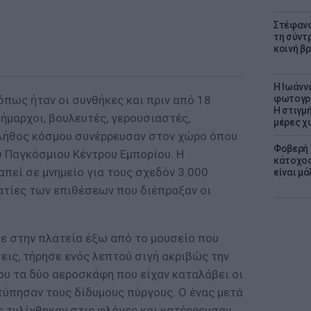
Στέφανο
τη σύντ
κοινή β
H Ιωάνν
όπως ήταν οι συνθήκες και πριν από 18
φωτογρα
Η στιγμή
ήμαρχοι, βουλευτές, γερουσιαστές,
μέρες χ
πλήθος κόσμου συνέρρευσαν στον χώρο όπου
Φοβερή 
υ Παγκόσμιου Κέντρου Εμπορίου. Η
κάτοχος
πεί σε μνημείο για τους σχεδόν 3.000
είναι μό
ματίες των επιθέσεων που διέπραξαν οι
ε στην πλατεία έξω από το μουσείο που
εις, τήρησε ενός λεπτού σιγή ακριβώς την
 που τα δύο αεροσκάφη που είχαν καταλάβει οι
ύπησαν τους δίδυμους πύργους. Ο ένας μετά
ς τυλίχθηκαν στις φλόγες και κατέρρευσαν,