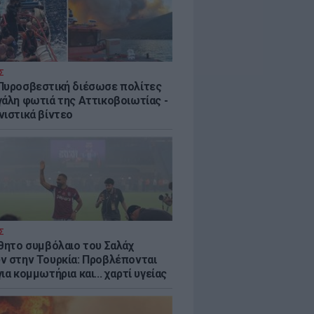
Σ
Πυροσβεστική διέσωσε πολίτες
γάλη φωτιά της Αττικοβοιωτίας -
νιστικά βίντεο
Σ
ύθητο συμβόλαιο του Σαλάχ
ν στην Τουρκία: Προβλέπονται
ια κομμωτήρια και... χαρτί υγείας