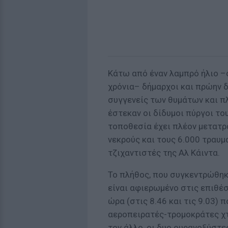
Κάτω από έναν λαμπρό ήλιο –
χρόνια– δήμαρχοι και πρώην δ
συγγενείς των θυμάτων και 
έστεκαν οι δίδυμοι πύργοι το
τοποθεσία έχει πλέον μετατρα
νεκρούς και τους 6.000 τραυ
τζιχαντιστές της Αλ Κάιντα.
Το πλήθος, που συγκεντρώθηκ
είναι αφιερωμένο στις επιθέσ
ώρα (στις 8.46 και τις 9.03)
αεροπειρατές-τρομοκράτες χτ
τον άλλο, οι δυο ουρανοξύστε