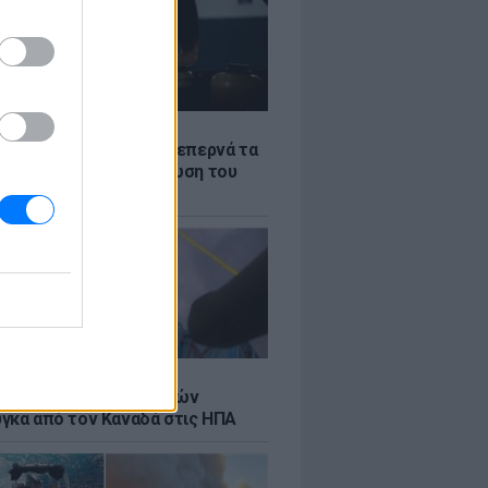
Σ
α «φωτιά»: Η βενζίνη ξεπερνά τα
 το λίτρο παρά την πτώση του
πετρελαίου διεθνώς
Σ
κή μεταφορά 30 φαλαινών
γκα από τον Καναδά στις ΗΠΑ