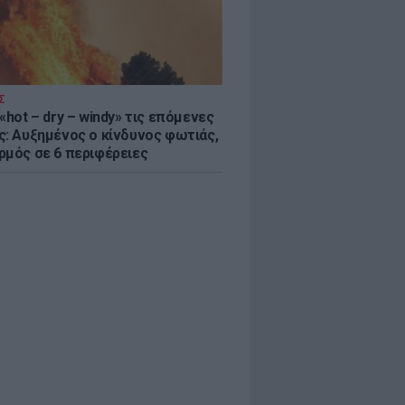
Σ
«hot – dry – windy» τις επόμενες
ς: Αυξημένος ο κίνδυνος φωτιάς,
ρμός σε 6 περιφέρειες