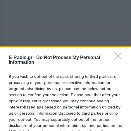
E-Radio.gr -
Do Not Process My Personal
Information
ΔΕΙΤΕ ΕΠΙΣΗΣ
If you wish to opt-out of the sale, sharing to third parties, or
processing of your personal or sensitive information for
targeted advertising by us, please use the below opt-out
ΣΤΗΝ ΙΔΙΑ ΚΑΤΗΓΟΡΙΑ
section to confirm your selection. Please note that after your
opt-out request is processed you may continue seeing
42χρονη από το Ρότερνταμ
interest-based ads based on personal information utilized by
πνίγηκε στα Μάλια – Αυτόπτες
us or personal information disclosed to third parties prior to
μάρτυρες τα 3 παιδιά της
your opt-out. You may separately opt-out of the further
ΣΉΜΕΡΑ
disclosure of your personal information by third parties on the
Τα τρία ανήλικα παιδιά της 42χρονης