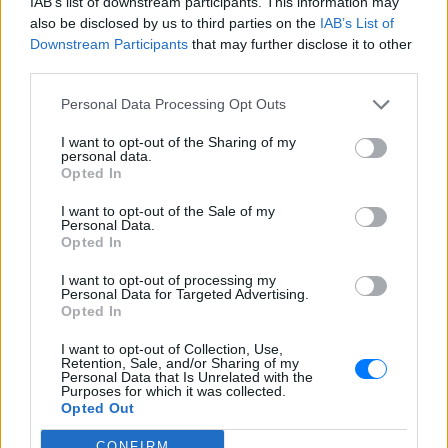
IAB’s list of downstream participants. This information may
ήταν παρόν όταν εκτυλίχθηκε το τραγικό
also be disclosed by us to third parties on the
IAB’s List of
συμβάν.
Downstream Participants
that may further disclose it to other
Kοράκι στην Αγγλία δεν
third parties.
αστειευόταν καθόλου:
Επιτέθηκε σε γυναίκα και την
Personal Data Processing Opt Outs
έριξε κάτω ‑ Δες τι έγινε!
I want to opt-out of the Sharing of my
ΣΉΜΕΡΑ
personal data.
Opted In
Το βίντεο πλημμύρισε με σχόλια το
διαδίκτυο, με πολλούς χρήστες να
αστειεύονται ότι το κοράκι «θυμόταν»
I want to opt-out of the Sale of my
κάποιο παλιό παράπονο
Personal Data.
Opted In
Ουαλία: Τρόμος σε νοσοκομείο
με άνδρα ντυμένο «Χάρο» στη
I want to opt-out of processing my
Personal Data for Targeted Advertising.
σκεπή ‑ Το μυστήριο πίσω από
Opted In
την πράξη του
ΣΉΜΕΡΑ
I want to opt-out of Collection, Use,
Retention, Sale, and/or Sharing of my
Ο 26χρονος Λέον Τζιλέσπι παρέμεινε για
Personal Data that Is Unrelated with the
50 λεπτά πάνω από την κεντρική είσοδο,
Purposes for which it was collected.
κρατώντας ένα αντικείμενο που έμοιαζε
Opted Out
με λεπίδα, μέχρι να συλληφθεί και να
οδηγηθεί στο δικαστήριο.
CONFIRM