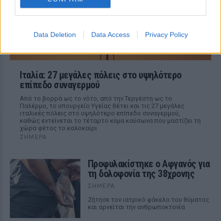
Data Deletion
Data Access
Privacy Policy
Ιταλία: 27 μεγάλες πόλεις στο υψηλότερο
επίπεδο συναγερμού
Από το βορρά ως το νότο, από την Τεργέστη ως το
Παλέρμο, το υπουργείο Υγείας θέτει και τις 27 μεγάλες
ιταλικές πόλεις στο υψηλότερο επίπεδο συναγερμού,
καθώς εντείνεται το τέταρτο κύμα καύσωνα που μαστίζει τη
χώρα φέτος το καλοκαίρι
ΣΉΜΕΡΑ
Προφυλακίστηκε ο Αφγανός για
τη δολοφονία της 38χρονης
ΣΉΜΕΡΑ
Ζήτησε τον ιατρικό φάκελο του θύματος
και αρνείται την ανθρωποκτονία