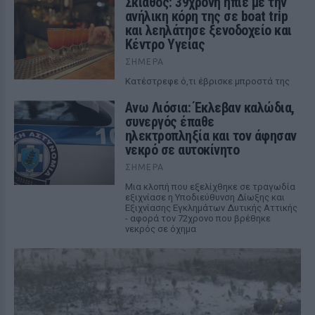
Σκιάθος: 39χρονη ήπιε με την
ανήλικη κόρη της σε boat trip
και λεηλάτησε ξενοδοχείο και
Κέντρο Υγείας
ΣΉΜΕΡΑ
Κατέστρεφε ό,τι έβρισκε μπροστά της
Ανω Λιόσια: Έκλεβαν καλώδια,
συνεργός έπαθε
ηλεκτροπληξία και τον άφησαν
νεκρό σε αυτοκίνητο
ΣΉΜΕΡΑ
Μια κλοπή που εξελίχθηκε σε τραγωδία
εξιχνίασε η Υποδιεύθυνση Δίωξης και
Εξιχνίασης Εγκλημάτων Δυτικής Αττικής
- αφορά τον 72χρονο που βρέθηκε
νεκρός σε όχημα