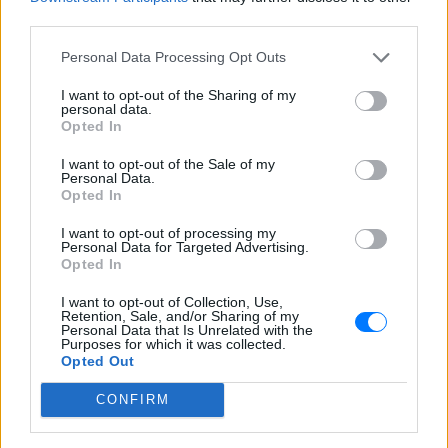
third parties.
ΣΤΗΝ ΙΔΙΑ ΚΑΤΗΓΟΡΙΑ
Personal Data Processing Opt Outs
6 φρούτα που μπορουν να
I want to opt-out of the Sharing of my
διατηρηθούν εκτός ψυγείου το
personal data.
Opted In
καλοκαίρι
ΠΡΙΝ 2 ΏΡΕΣ
I want to opt-out of the Sale of my
Personal Data.
Opted In
Πώς να αποφύγεις το σύγκαμα
I want to opt-out of processing my
Personal Data for Targeted Advertising.
ανάμεσα στους μηρούς
Opted In
ΠΡΙΝ 2 ΏΡΕΣ
I want to opt-out of Collection, Use,
Έχει συμβεί σε όλες
Retention, Sale, and/or Sharing of my
Personal Data that Is Unrelated with the
Purposes for which it was collected.
Opted Out
Ποιος εφηύρε πραγματικά το
χωνάκι του παγωτού;
CONFIRM
ΠΡΙΝ 2 ΏΡΕΣ
Έξι άνθρωποι ισχυρίστηκαν ότι εφηύραν