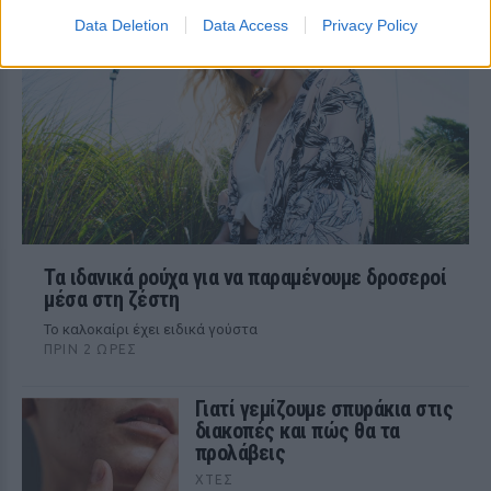
το χωνάκι την ίδια ημέρα
Data Deletion
Data Access
Privacy Policy
Τα ιδανικά ρούχα για να παραμένουμε δροσεροί
μέσα στη ζέστη
To καλοκαίρι έχει ειδικά γούστα
ΠΡΙΝ 2 ΏΡΕΣ
Γιατί γεμίζουμε σπυράκια στις
διακοπές και πώς θα τα
προλάβεις
ΧΤΕΣ