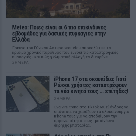
Meteo: Ποιες είναι οι 6 πιο επικίνδυνες
εβδομάδες για δασικές πυρκαγιές στην
Ελλάδα
Έρευνα του Εθνικού Αστεροσκοπείου αποκαλύπτει το
κρίσιμο χρονικό παράθυρο που ευνοεί τις καταστροφικές
πυρκαγιές - και πώς η κλιματική αλλαγή το διευρύνει.
ΣΉΜΕΡΑ
iPhone 17 στα σκουπίδια: Γιατί
Ρώσοι χρήστες καταστρέφουν
τα νέα κινητά τους ... επίτηδες!
ΣΉΜΕΡΑ
Ένα viral trend στο TikTok ωθεί άνδρες να
σπάνε και να χαράζουν τα ολοκαίνουργια
iPhone τους για να αποδείξουν την
αρρενωπότητά τους - με κίνδυνο
έκρηξης μπαταρίας.