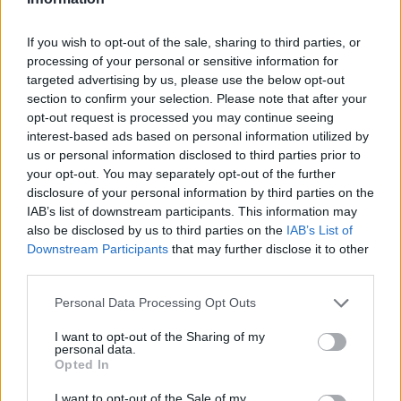
- Έχουν πεθάνει και έξι λυκόπουλα
Για πάντα στη Ρεάλ Μαδρίτης ο
If you wish to opt-out of the sale, sharing to third parties, or
Βινίσιους: Υπογράφει νέο
processing of your personal or sensitive information for
εξαετές συμβόλαιο ο
targeted advertising by us, please use the below opt-out
Βραζιλιάνος
section to confirm your selection. Please note that after your
opt-out request is processed you may continue seeing
ΣΉΜΕΡΑ
interest-based ads based on personal information utilized by
Σύμφωνα με τον Φαμπρίτσιο Ρομάνο ο
us or personal information disclosed to third parties prior to
Βραζιλιάνος είναι έτοιμος να αποδεχτεί
την πρόταση της Ρεάλ
your opt-out. You may separately opt-out of the further
disclosure of your personal information by third parties on the
Meta έξυπνα γυαλιά: Γιατί
IAB’s list of downstream participants. This information may
εστιατόρια, παμπ και θέατρα
also be disclosed by us to third parties on the
IAB’s List of
στη Βρετανία τα απαγορεύουν
Downstream Participants
that may further disclose it to other
ΣΉΜΕΡΑ
third parties.
Από τον εστιάτορα Τζέρεμι Κινγκ ως την
αλυσίδα Wetherspoons και τον όμιλο ATG
Personal Data Processing Opt Outs
Theatres, ολοένα περισσότεροι χώροι
εστίασης και ψυχαγωγίας κλείνουν την
I want to opt-out of the Sharing of my
πόρτα στα Ray-Ban Meta glasses.
personal data.
Opted In
I want to opt-out of the Sale of my