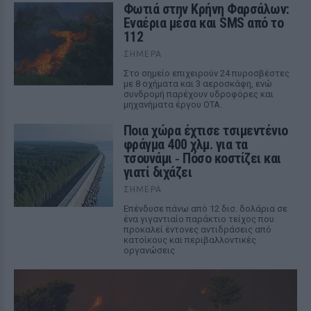
Φωτιά στην Κρήνη Φαρσάλων:
Εναέρια μέσα και SMS από το
112
ΣΉΜΕΡΑ
Στο σημείο επιχειρούν 24 πυροσβέστες
με 8 οχήματα και 3 αεροσκάφη, ενώ
συνδρομή παρέχουν υδροφόρες και
μηχανήματα έργου ΟΤΑ.
Ποια χώρα έχτισε τσιμεντένιο
φράγμα 400 χλμ. για τα
τσουνάμι ‑ Πόσο κοστίζει και
γιατί διχάζει
ΣΉΜΕΡΑ
Επένδυσε πάνω από 12 δισ. δολάρια σε
ένα γιγαντιαίο παράκτιο τείχος που
προκαλεί έντονες αντιδράσεις από
κατοίκους και περιβαλλοντικές
οργανώσεις