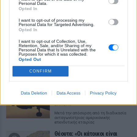
Personal Data.
Opted In
I want to opt-out of processing my
Personal Data for Targeted Advertising.
Opted In
Ο εκλεκτός του Τραμπ: Το κρυφό σχέδιο
διαδοχής στην ηγεσία του MAGA
I want to opt-out of Collection, Use,
Retention, Sale, and/or Sharing of my
Ο Ντόναλντ Τραμπ φέρεται να έδωσε ιδιωτικά το πιο
Personal Data that Is Unrelated with the
ξεκάθαρο μέχρι σήμερα σήμα υπέρ του αντιπροέδρου ως
Purposes for which it was collected.
διαδόχου του στο Ρεπουμπλικανικό Κόμμα, ενώ παράλληλα
Opted Out
διατηρεί ανοιχτή την εξίσωση με τον Μάρκο Ρούμπιο.
ΣΉΜΕΡΑ
CONFIRM
Συμφωνία εξαγοράς για την
EasyJet ‑ Στην αμερικανική
Data Deletion
Data Access
Privacy Policy
Appolo για 6,65 δισ. ευρώ
ΣΉΜΕΡΑ
Μετά την απόσυρση από τη διαδικασία
ανταγωνίστριας αμερικανικής
επενδυτικής εταιρίας
Θέουτα: «Οι κάτοικοι είναι