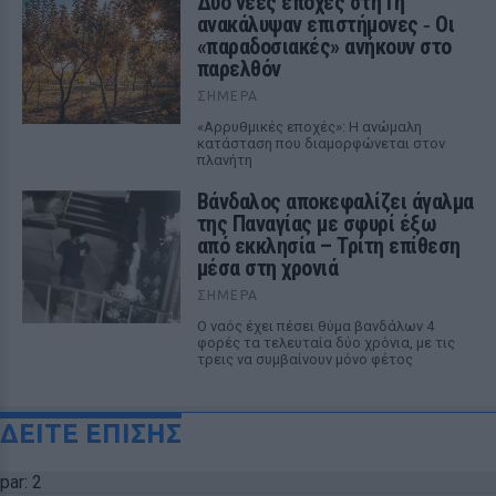
Δύο νέες εποχές στη Γη
ανακάλυψαν επιστήμονες ‑ Oι
«παραδοσιακές» ανήκουν στο
παρελθόν
ΣΉΜΕΡΑ
«Αρρυθμικές εποχές»: Η ανώμαλη
κατάσταση που διαμορφώνεται στον
πλανήτη
Βάνδαλος αποκεφαλίζει άγαλμα
της Παναγίας με σφυρί έξω
από εκκλησία – Τρίτη επίθεση
μέσα στη χρονιά
ΣΉΜΕΡΑ
Ο ναός έχει πέσει θύμα βανδάλων 4
φορές τα τελευταία δύο χρόνια, με τις
τρεις να συμβαίνουν μόνο φέτος
ΔΕΙΤΕ ΕΠΙΣΗΣ
par: 2