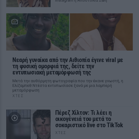
Instagram η Αποστολία Ζώη
Νεαρή γυναίκα από την Αιθιοπία έγινε viral με
τη φυσική ομορφιά της, δείτε την
εντυπωσιακή μεταμόρφωσή της
Μετά την αυθόρμητη φωτογραφία που την έκανε γνωστή, η
Ελίζαμπεθ Ντέστα εντυπωσίασε ξανά με μια λαμπερή
μεταμόρφωση
ΧΤΕΣ
Πέρεζ Χίλτον: Τι λέει η
οικογένειά του μετά το
σοκαριστικό live στο TikTok
ΧΤΕΣ