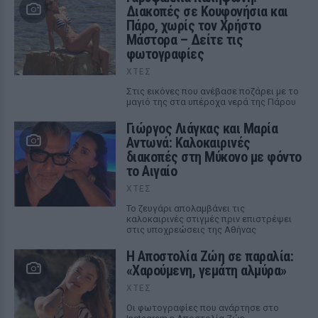
Διακοπές σε Κουφονήσια και
Πάρο, χωρίς τον Χρήστο
Μάστορα – Δείτε τις
φωτογραφίες
ΧΤΕΣ
Στις εικόνες που ανέβασε ποζάρει με το
μαγιό της στα υπέροχα νερά της Πάρου
Γιώργος Λιάγκας και Μαρία
Αντωνά: Καλοκαιρινές
διακοπές στη Μύκονο με φόντο
το Αιγαίο
ΧΤΕΣ
Το ζευγάρι απολαμβάνει τις
καλοκαιρινές στιγμές πριν επιστρέψει
στις υποχρεώσεις της Αθήνας
Η Αποστολία Ζώη σε παραλία:
«Χαρούμενη, γεμάτη αλμύρα»
ΧΤΕΣ
Οι φωτογραφίες που ανάρτησε στο