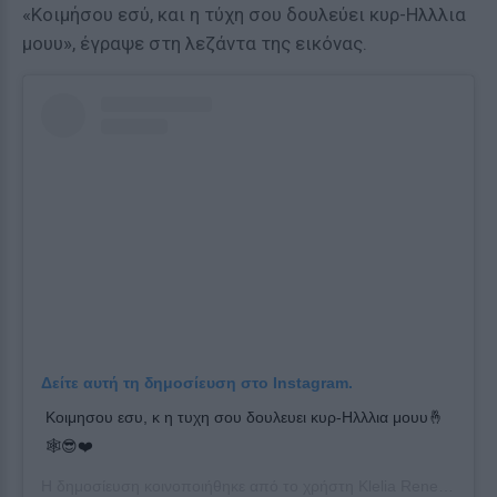
«Κοιμήσου εσύ, και η τύχη σου δουλεύει κυρ-Ηλλλια
μουυ», έγραψε στη λεζάντα της εικόνας.
Δείτε αυτή τη δημοσίευση στο Instagram.
Κοιμησου εσυ, κ η τυχη σου δουλευει κυρ-Ηλλλια μουυ🤞
🕸😎❤️
Η δημοσίευση κοινοποιήθηκε από το χρήστη
Klelia Renesi
(@klel