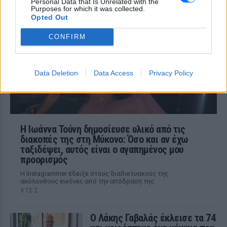
Personal Data that Is Unrelated with the
ΧΤΕΣ
Purposes for which it was collected.
Opted Out
Η τραγουδίστρια περιέγραψε μέσα από
το Instagram μια εμπειρία που λέει πως
έζησε όταν ο γιος της νοσηλευόταν στο
CONFIRM
νοσοκομείο της Αρτας.
Data Deletion
Data Access
Privacy Policy
Η Ιωάννα Τούνη δημοσίευσε υλικό από τις
διακοπές της στη Μύκονο: Όσο και αν έχω
ταξιδέψει, αυτός είναι ο αγαπημένος μου
προορισμός
Η Instagrammer έδειξε στους διαδικτυακούς της
ακόλουθους εικόνες από την απόδρασή της
ΧΤΕΣ
Ο Λάκης Γαβαλάς έκλεισε τα 74