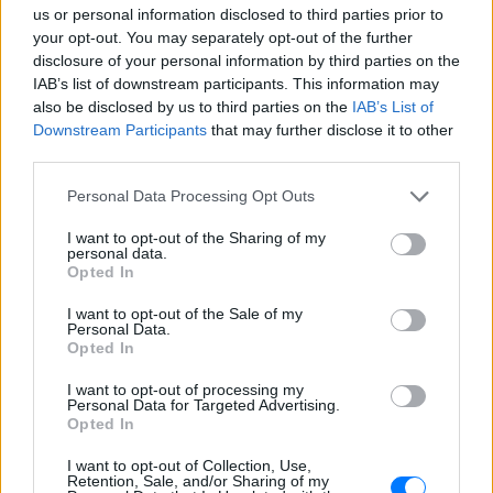
Πού εξαφανίστηκε η Dido; Η
us or personal information disclosed to third parties prior to
τραγουδίστρια που πούλησε 40
your opt-out. You may separately opt-out of the further
εκ. δίσκους άφησε τη δόξα και
disclosure of your personal information by third parties on the
άλλαξε ζωή
IAB’s list of downstream participants. This information may
ΠΡΙΝ 5 ΏΡΕΣ
also be disclosed by us to third parties on the
IAB’s List of
Με επιτυχίες όπως τα «Thank You»,
Downstream Participants
that may further disclose it to other
«White Flag» και τη θρυλική συνεργασία
third parties.
της με τον Eminem στο «Stan», η Dido
έγινε μία από τις μεγαλύτερες ποπ σταρ
των 00s
Personal Data Processing Opt Outs
Η πιο δύσκολη στιγμή στη ζωή
I want to opt-out of the Sharing of my
του Barack Obama δεν συνέβη
personal data.
Opted In
στον Λευκό Οίκο
ΠΡΙΝ 5 ΏΡΕΣ
I want to opt-out of the Sale of my
Personal Data.
Η νύχτα που ο Barack και η Michelle
Opted In
Obama φοβήθηκαν για τη ζωή της κόρης
τους
I want to opt-out of processing my
Personal Data for Targeted Advertising.
«Δεν θα το ξεχάσω όσο ζω»: Η
Opted In
συγκλονιστική εξομολόγηση
της Αγγελικής Ηλιάδη για τη
I want to opt-out of Collection, Use,
στιγμή που είδε τον Ιησού
Retention, Sale, and/or Sharing of my