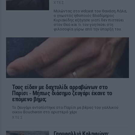
ΧΤΕΣ
Μιλώντας στο vidcast του Θανάση Λάλα,
ο γνωστός ηθοποιός Βλαδίμηρος
Κυριακίδης εξήγησε γιατί δεν πιστεύει
στον Θεό και τι τον γοητεύει στη
φιλοσοφία γύρω από την ύπαρξή του.
Τους είδαν με δαχτυλίδι αρραβώνων στο
Παρίσι ‑ Μήπως διάσημο ζευγάρι έκανε το
επόμενο βήμα;
Το ζευγάρι εντοπίστηκε στο Παρίσι με βέρες του γαλλικού
οίκου Boucheron στο αριστερό χέρι
ΧΤΕΣ
Γαρυφαλλιά Καληφώνη: