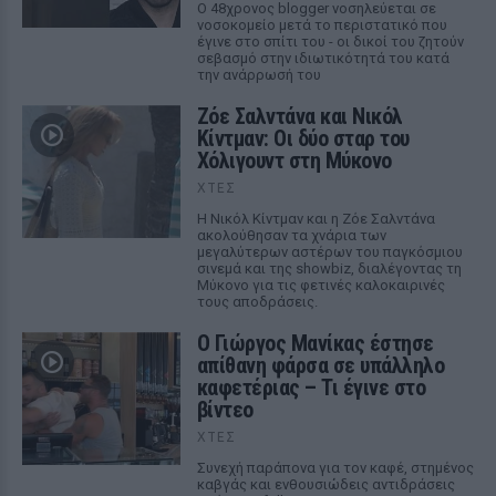
Ο 48χρονος blogger νοσηλεύεται σε
νοσοκομείο μετά το περιστατικό που
έγινε στο σπίτι του - οι δικοί του ζητούν
σεβασμό στην ιδιωτικότητά του κατά
την ανάρρωσή του
Ζόε Σαλντάνα και Νικόλ
Κίντμαν: Οι δύο σταρ του
Χόλιγουντ στη Μύκονο
ΧΤΕΣ
Η Νικόλ Κίντμαν και η Ζόε Σαλντάνα
ακολούθησαν τα χνάρια των
μεγαλύτερων αστέρων του παγκόσμιου
σινεμά και της showbiz, διαλέγοντας τη
Μύκονο για τις φετινές καλοκαιρινές
τους αποδράσεις.
Ο Γιώργος Μανίκας έστησε
απίθανη φάρσα σε υπάλληλο
καφετέριας – Τι έγινε στο
βίντεο
ΧΤΕΣ
Συνεχή παράπονα για τον καφέ, στημένος
καβγάς και ενθουσιώδεις αντιδράσεις