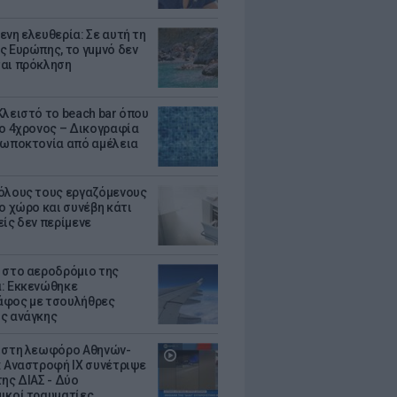
ενη ελευθερία: Σε αυτή τη
ς Ευρώπης, το γuμνό δεν
αι πρόκληση
Κλειστό το beach bar όπου
 ο 4χρονος – Δικογραφία
ρωποκτονία από αμέλεια
όλους τους εργαζόμενους
ο χώρο και συνέβη κάτι
είς δεν περίμενε
 στο αεροδρόμιο της
: Εκκενώθηκε
φος με τσουλήθρες
ς ανάγκης
 στη λεωφόρο Αθηνών-
: Αναστροφή ΙΧ συνέτριψε
της ΔΙΑΣ - Δύο
ικοί τραυματίες