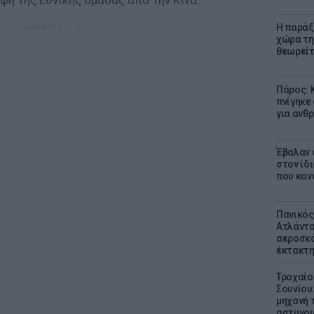
οφή της Εθνικής ομάδας από την Κίνα.
ΔΙΑΦΗΜΙΣΗ
Η παράξ
χώρα τη
θεωρείτ
Πάρος: 
πνίγηκε
για ανθ
Έβαλαν 
στον ίδι
που καν
Πανικός
Ατλάντα
αεροσκά
έκτακτη
Τροχαίο
Σουνίου
μηχανή 
αστυνομ