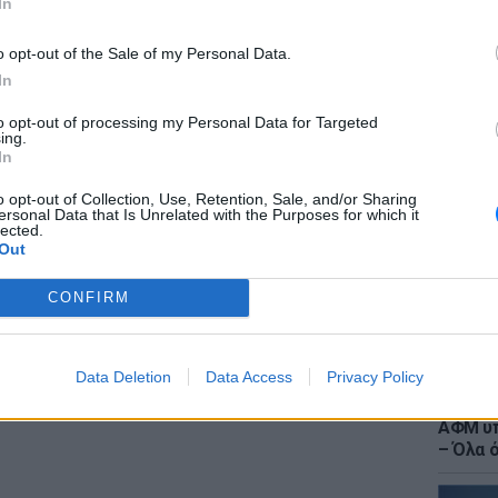
In
gr στο
Google News
και μάθετε πρώτοι
τα
o opt-out of the Sale of my Personal Data.
In
to opt-out of processing my Personal Data for Targeted
 μπείτε στην
ροή ειδήσεων
του E-Daily.gr
LIFESTY
ing.
Ιωάννα
In
στο νο
r και στο Instagram
αντιβι
o opt-out of Collection, Use, Retention, Sale, and/or Sharing
ersonal Data that Is Unrelated with the Purposes for which it
ΔΙΑΦΗΜΙΣΗ
lected.
Out
CONFIRM
Data Deletion
Data Access
Privacy Policy
ΕΙΔΗΣΕΙ
Τουρισ
ΑΦΜ υπ
– Όλα 