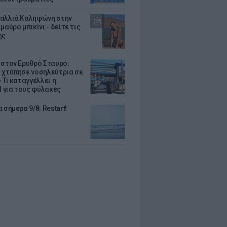
αλλιά Καληφώνη στην
μαύρο μπικίνι - δείτε τις
ης
 στον Ερυθρό Σταυρό:
 χτύπησε νοσηλεύτρια σε
 Τι καταγγέλλει η
για τους φύλακες
 σήμερα 9/8: Restart!