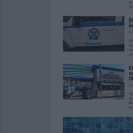
φι
χ
Ε
λ
Σ
Ο 
πρ
συ
γν
Ε
ν
Π
Σ
Το
ξη
Μι
γι