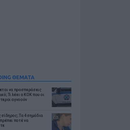
DING ΘΕΜΑΤΑ
εται να προσπεράσεις
κό; Τι λέει ο ΚΟΚ που οι
τεροι αγνοούν
 σίδηρος; Τα 4 σημάδια
 πρέπει ποτέ να
ετε