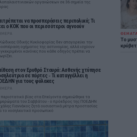
λοπαλαιστινιακών οργανώσεων σε 36 σημεία της
ώρας.
πιτρέπεται να προσπεράσεις περιπολικό; Τι
έει ο ΚΟΚ που οι περισσότεροι αγνοούν
ΘΕΜΑΤ
ΉΜΕΡΑ
Το μυσ
Κώδικας Οδικής Κυκλοφορίας δεν απαγορεύει την
κρύβετ
οσπέραση οχήματος της αστυνομίας, αλλά ισχύουν
γκεκριμένοι κανόνες που κάθε οδηγός πρέπει να
ωρίζει.
πίθεση στον Ερυθρό Σταυρό: Ασθενής χτύπησε
οσηλεύτρια σε πόρτες ‑ Τι καταγγέλλει η
ΟΕΔΗΝ για τους φύλακες
ΉΜΕΡΑ
 περιστατικό βίας στα Επείγοντα σημειώθηκε τα
μερώματα του Σαββάτου - ο πρόεδρος της ΠΟΕΔΗΝ
χάλης Γιαννάκος ζητά ουσιαστικά μέτρα προστασίας
α το νοσηλευτικό προσωπικό