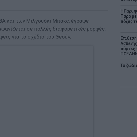
Η Γαρυφ
Πάρο με 
ΒΑ και των Μιλγουόκι Μπακς, έγραψε
πόζες τ
εμφανίζεται σε πολλές διαφορετικές μορφές.
ψεις για το σχέδιο του Θεού».
Επίθεση
Ασθενής
πόρτες -
ΠΟΕΔΗΝ 
Τα ζώδια