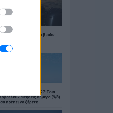
LE
 Τούνη: «Έβγαλα όλο το βράδυ
σοκομείο με ορούς και
ώσεις»
Σ
μός για Όλους 2026-2027: Ποια
οβάλλουν αιτήσεις σήμερα (9/8)
όσα πρέπει να ξέρετε