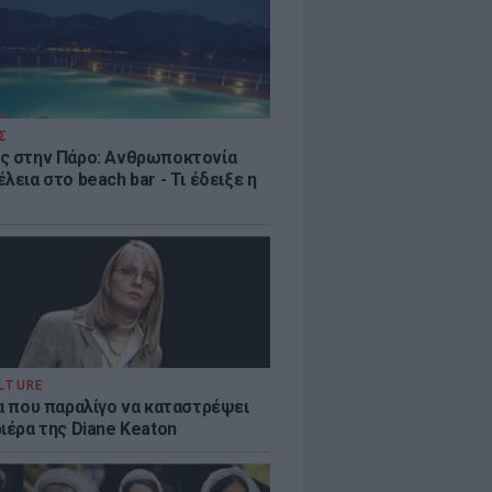
Σ
ς στην Πάρο: Ανθρωποκτονία
λεια στο beach bar - Τι έδειξε η
LTURE
ία που παραλίγο να καταστρέψει
ιέρα της Diane Keaton