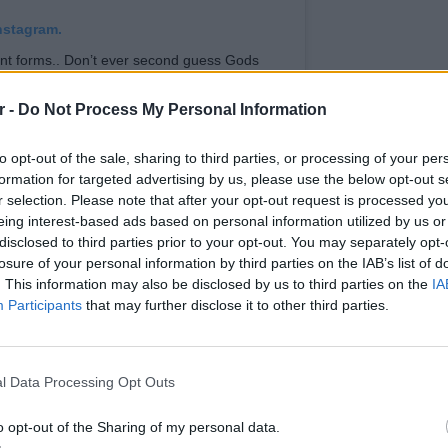
nstagram.
ent forms.. Don’t ever second guess Gods
r -
Do Not Process My Personal Information
 το χρήστη
Giannis Antetokounmpo
(@giannis_an34) στις
12 Σεπ, 2019
to opt-out of the sale, sharing to third parties, or processing of your per
formation for targeted advertising by us, please use the below opt-out s
r selection. Please note that after your opt-out request is processed y
eing interest-based ads based on personal information utilized by us or
ΔΙΑΦΗΜΙΣΗ
disclosed to third parties prior to your opt-out. You may separately opt-
losure of your personal information by third parties on the IAB’s list of
. This information may also be disclosed by us to third parties on the
IA
Participants
that may further disclose it to other third parties.
ΕΙΔΗΣΕΙ
Ισραηλ
Ελλάδα:
l Data Processing Opt Outs
λόγω 
o opt-out of the Sharing of my personal data.