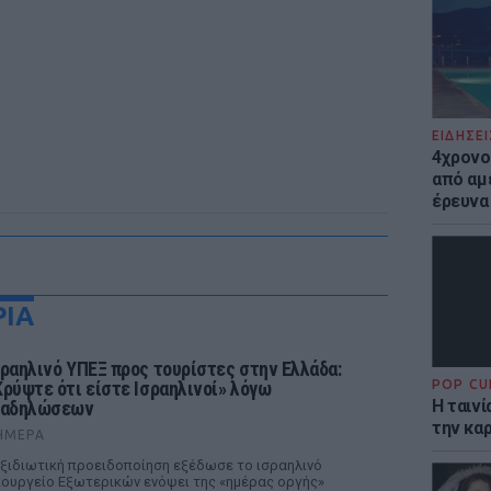
ΕΙΔΗΣΕΙ
4χρονο
από αμέ
έρευνα
ΡΙΑ
σραηλινό ΥΠΕΞ προς τουρίστες στην Ελλάδα:
POP CU
Κρύψτε ότι είστε Ισραηλινοί» λόγω
Η ταιν
ιαδηλώσεων
την καρ
ΉΜΕΡΑ
ξιδιωτική προειδοποίηση εξέδωσε το ισραηλινό
ουργείο Εξωτερικών ενόψει της «ημέρας οργής»