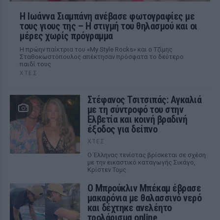
H Ιωάννα Σιαμπάνη ανέβασε φωτογραφίες με
τους γιους της – Η στιγμή του θηλασμού και οι
μέρες χωρίς πρόγραμμα
Η πρώην παίκτρια του «My Style Rocks» και ο Τζίμης
Σταθοκωστόπουλος απέκτησαν πρόσφατα το δεύτερο
παιδί τους
ΧΤΕΣ
Στέφανος Τσιτσιπάς: Αγκαλιά
με τη σύντροφό του στην
Ελβετία και κοινή βραδινή
έξοδος για δείπνο
ΧΤΕΣ
Ο Έλληνας τενίστας βρίσκεται σε σχέση
με την εικαστικό καταγωγής Σικάγο,
Κρίστεν Τομς
Ο Μπρούκλιν Μπέκαμ έβρασε
μακαρόνια με θαλασσινό νερό
και δέχτηκε ανελέητο
τρολάρισμα online