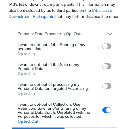
IAB’s list of downstream participants. This information may
also be disclosed by us to third parties on the
IAB’s List of
Downstream Participants
that may further disclose it to other
third parties.
Personal Data Processing Opt Outs
I want to opt-out of the Sharing of my
personal data.
ΔΕΙΤΕ ΕΠΙΣΗΣ
Opted In
I want to opt-out of the Sale of my
ΣΤΗΝ ΙΔΙΑ ΚΑΤΗΓΟΡΙΑ
Personal Data.
Opted In
Ατύχημα για τον Ιβάν Σβιτάιλο
στην Κέρκυρα: «Θα σηκωθώ πιο
I want to opt-out of processing my
Personal Data for Targeted Advertising.
δυνατός»
Opted In
ΧΤΕΣ
I want to opt-out of Collection, Use,
Ο ηθοποιός και χορευτής μοιράστηκε
Retention, Sale, and/or Sharing of my
στο Instagram μια φωτογραφία από
Personal Data that Is Unrelated with the
πρόσφατη εξέτασή του, με ένα μήνυμα
Purposes for which it was collected.
θάρρους
Opted Out