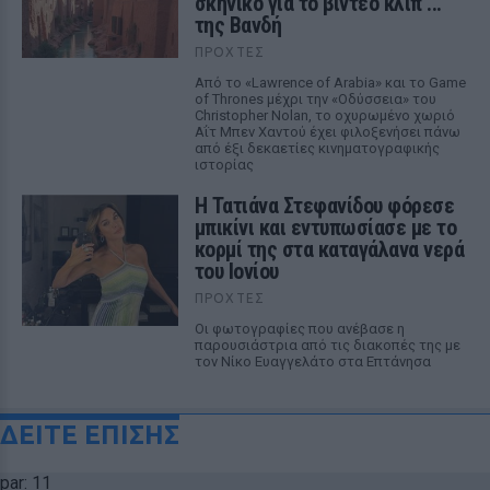
σκηνικό για το βίντεο κλιπ ...
της Βανδή
ΠΡΟΧΤΈΣ
Από το «Lawrence of Arabia» και το Game
of Thrones μέχρι την «Οδύσσεια» του
Christopher Nolan, το οχυρωμένο χωριό
Αΐτ Μπεν Χαντού έχει φιλοξενήσει πάνω
από έξι δεκαετίες κινηματογραφικής
ιστορίας
Η Τατιάνα Στεφανίδου φόρεσε
μπικίνι και εντυπωσίασε με το
κορμί της στα καταγάλανα νερά
του Ιονίου
ΠΡΟΧΤΈΣ
Οι φωτογραφίες που ανέβασε η
παρουσιάστρια από τις διακοπές της με
τον Νίκο Ευαγγελάτο στα Επτάνησα
ΔΕΙΤΕ ΕΠΙΣΗΣ
par: 11