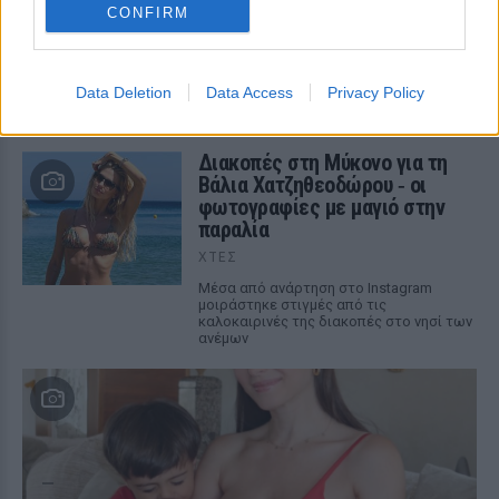
Φοβερή ιστορία στον ΟΦΗ:
CONFIRM
Ένας κάτοχος εισιτηρίου
διαρκείας είναι μόλις 2 μηνών
ΧΤΕΣ
Data Deletion
Data Access
Privacy Policy
Οπαδός από κούνια κυριολεκτικά στον
ΟΦΗ
Διακοπές στη Μύκονο για τη
Βάλια Χατζηθεοδώρου ‑ οι
φωτογραφίες με μαγιό στην
παραλία
ΧΤΕΣ
Μέσα από ανάρτηση στο Instagram
μοιράστηκε στιγμές από τις
καλοκαιρινές της διακοπές στο νησί των
ανέμων