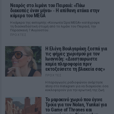
Νεαρός στο λιμάνι του Πειραιά: «Πάω
διακοπές έναν μήνα» ‑ Η απίθανη ατάκα στην
κάμερα του MEGA
Η κάμερα της εκπομπής «Κοινωνία Ώρα MEGA» κατέγραψε
τη διασκεδαστική στιγμή από το λιμάνι του Πειραιά, την
Παρασκευή 7 Αυγούστου.
ΠΡΟΧΤΈΣ
Η Ελένη Βουλγαράκη ξεσπά για
τις φήμες χωρισμού με τον
Ιωαννίδη: «Διασταυρώστε
καμία πληροφορία πριν
εκτοξεύσετε τη βλακεία σας»
ΠΡΟΧΤΈΣ
Η παραγωγός ραδιοφώνου ανάρτησε
story στο Instagram για να διαψεύσει όσα
κυκλοφορούν για την ερωτική της ζωή
Το μαροκινό χωριό που έγινε
Τροία για τον Nolan, Yunkai για
το Game of Thrones και