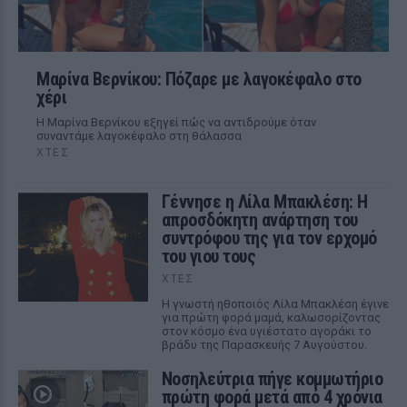
Μαρίνα Βερνίκου: Πόζαρε με λαγοκέφαλο στο
χέρι
Η Μαρίνα Βερνίκου εξηγεί πώς να αντιδρούμε όταν
συναντάμε λαγοκέφαλο στη θάλασσα
ΧΤΕΣ
Γέννησε η Λίλα Μπακλέση: Η
απροσδόκητη ανάρτηση του
συντρόφου της για τον ερχομό
του γιου τους
ΧΤΕΣ
Η γνωστή ηθοποιός Λίλα Μπακλέση έγινε
για πρώτη φορά μαμά, καλωσορίζοντας
στον κόσμο ένα υγιέστατο αγοράκι το
βράδυ της Παρασκευής 7 Αυγούστου.
Νοσηλεύτρια πήγε κομμωτήριο
πρώτη φορά μετά από 4 χρόνια