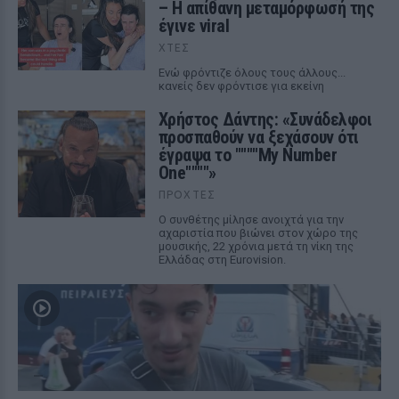
– Η απίθανη μεταμόρφωσή της
έγινε viral
ΧΤΕΣ
Ενώ φρόντιζε όλους τους άλλους...
κανείς δεν φρόντισε για εκείνη
Χρήστος Δάντης: «Συνάδελφοι
προσπαθούν να ξεχάσουν ότι
έγραψα το """"My Number
One""""»
ΠΡΟΧΤΈΣ
Ο συνθέτης μίλησε ανοιχτά για την
αχαριστία που βιώνει στον χώρο της
μουσικής, 22 χρόνια μετά τη νίκη της
Ελλάδας στη Eurovision.