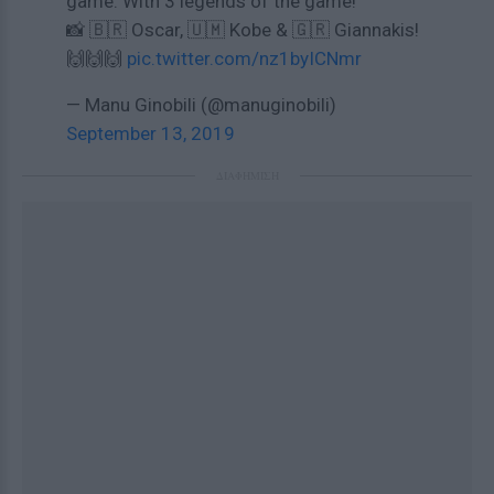
game. With 3 legends of the game!
📸 🇧🇷 Oscar, 🇺🇲 Kobe & 🇬🇷 Giannakis!
🙌🙌🙌
pic.twitter.com/nz1byICNmr
— Manu Ginobili (@manuginobili)
September 13, 2019
ΔΙΑΦΗΜΙΣΗ