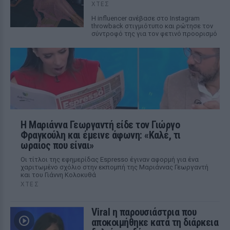
ΧΤΕΣ
Η influencer ανέβασε στο Instagram
throwback στιγμιότυπο και ρώτησε τον
σύντροφό της για τον φετινό προορισμό
Η Μαριάννα Γεωργαντή είδε τον Γιώργο
Φραγκούλη και έμεινε άφωνη: «Καλέ, τι
ωραίος που είναι»
Οι τίτλοι της εφημερίδας Espresso έγιναν αφορμή για ένα
χαριτωμένο σχόλιο στην εκπομπή της Μαριάννας Γεωργαντή
και του Γιάννη Κολοκυθά
ΧΤΕΣ
Viral η παρουσιάστρια που
αποκοιμήθηκε κατά τη διάρκεια