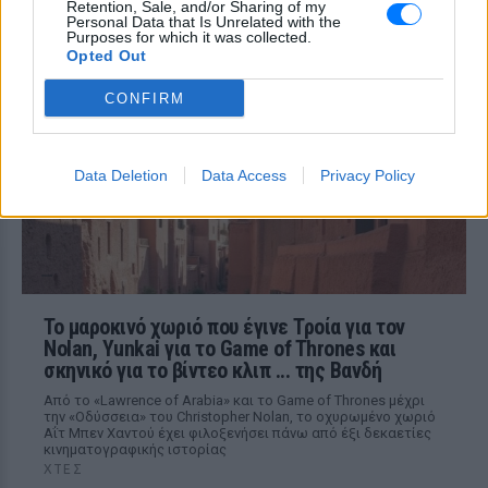
Retention, Sale, and/or Sharing of my
Ιωαννίδη: «Διασταυρώστε
Personal Data that Is Unrelated with the
καμία πληροφορία πριν
Purposes for which it was collected.
Opted Out
εκτοξεύσετε τη βλακεία σας»
ΧΤΕΣ
CONFIRM
Η παραγωγός ραδιοφώνου ανάρτησε
story στο Instagram για να διαψεύσει όσα
κυκλοφορούν για την ερωτική της ζωή
Data Deletion
Data Access
Privacy Policy
Το μαροκινό χωριό που έγινε Τροία για τον
Nolan, Yunkai για το Game of Thrones και
σκηνικό για το βίντεο κλιπ ... της Βανδή
Από το «Lawrence of Arabia» και το Game of Thrones μέχρι
την «Οδύσσεια» του Christopher Nolan, το οχυρωμένο χωριό
Αΐτ Μπεν Χαντού έχει φιλοξενήσει πάνω από έξι δεκαετίες
κινηματογραφικής ιστορίας
ΧΤΕΣ