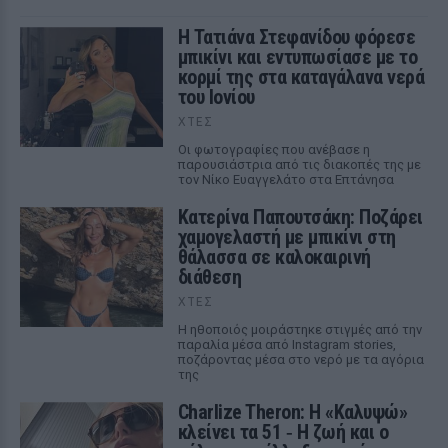
Η Τατιάνα Στεφανίδου φόρεσε
μπικίνι και εντυπωσίασε με το
κορμί της στα καταγάλανα νερά
του Ιονίου
ΧΤΕΣ
Οι φωτογραφίες που ανέβασε η
παρουσιάστρια από τις διακοπές της με
τον Νίκο Ευαγγελάτο στα Επτάνησα
Κατερίνα Παπουτσάκη: Ποζάρει
χαμογελαστή με μπικίνι στη
θάλασσα σε καλοκαιρινή
διάθεση
ΧΤΕΣ
Η ηθοποιός μοιράστηκε στιγμές από την
παραλία μέσα από Instagram stories,
ποζάροντας μέσα στο νερό με τα αγόρια
της
Charlize Theron: Η «Καλυψώ»
κλείνει τα 51 ‑ H ζωή και ο