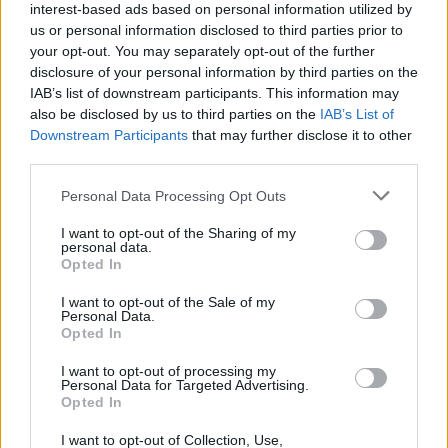
interest-based ads based on personal information utilized by
Χρήστος Δάντης: «Συνάδελφοι
us or personal information disclosed to third parties prior to
προσπαθούν να ξεχάσουν ότι
your opt-out. You may separately opt-out of the further
έγραψα το """"My Number
disclosure of your personal information by third parties on the
One""""»
IAB’s list of downstream participants. This information may
also be disclosed by us to third parties on the
IAB’s List of
ΧΤΕΣ
Downstream Participants
that may further disclose it to other
Ο συνθέτης μίλησε ανοιχτά για την
third parties.
αχαριστία που βιώνει στον χώρο της
μουσικής, 22 χρόνια μετά τη νίκη της
Ελλάδας στη Eurovision.
Personal Data Processing Opt Outs
Νεαρός στο λιμάνι του Πειραιά:
I want to opt-out of the Sharing of my
«Πάω διακοπές έναν μήνα» ‑ Η
personal data.
Opted In
απίθανη ατάκα στην κάμερα του
MEGA
I want to opt-out of the Sale of my
ΧΤΕΣ
Personal Data.
Opted In
Η κάμερα της εκπομπής «Κοινωνία Ώρα
MEGA» κατέγραψε τη διασκεδαστική
I want to opt-out of processing my
στιγμή από το λιμάνι του Πειραιά, την
Personal Data for Targeted Advertising.
Παρασκευή 7 Αυγούστου.
Opted In
Η Ελένη Βουλγαράκη ξεσπά για
τις φήμες χωρισμού με τον
I want to opt-out of Collection, Use,