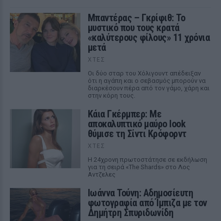
Μπαντέρας – Γκρίφιθ: Το
μυστικό που τους κρατά
«καλύτερους φίλους» 11 χρόνια
μετά
ΧΤΕΣ
Οι δύο σταρ του Χόλιγουντ απέδειξαν
ότι η αγάπη και ο σεβασμός μπορούν να
διαρκέσουν πέρα από τον γάμο, χάρη και
στην κόρη τους.
Κάια Γκέρμπερ: Με
αποκαλυπτικό μαύρο look
θύμισε τη Σίντι Κρόφορντ
ΧΤΕΣ
Η 24χρονη πρωτοστάτησε σε εκδήλωση
για τη σειρά «The Shards» στο Λος
Αντζελες
Ιωάννα Τούνη: Αδημοσίευτη
φωτογραφία από Ίμπιζα με τον
Δημήτρη Σπυριδωνίδη