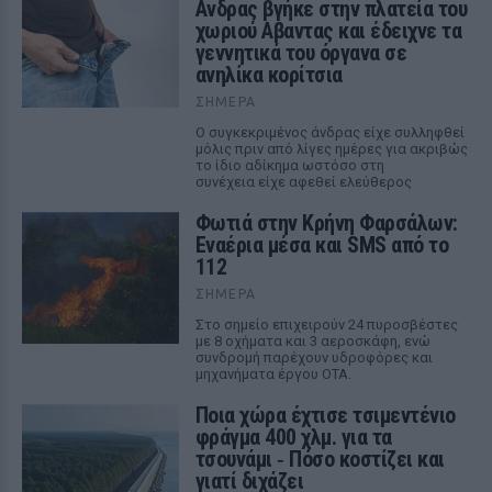
Ανδρας βγήκε στην πλατεία του
χωριού Αβαντας και έδειχνε τα
γεννητικά του όργανα σε
ανηλίκα κορίτσια
ΣΉΜΕΡΑ
Ο συγκεκριμένος άνδρας είχε συλληφθεί
μόλις πριν από λίγες ημέρες για ακριβώς
το ίδιο αδίκημα ωστόσο στη
συνέχεια είχε αφεθεί ελεύθερος
Φωτιά στην Κρήνη Φαρσάλων:
Εναέρια μέσα και SMS από το
112
ΣΉΜΕΡΑ
Στο σημείο επιχειρούν 24 πυροσβέστες
με 8 οχήματα και 3 αεροσκάφη, ενώ
συνδρομή παρέχουν υδροφόρες και
μηχανήματα έργου ΟΤΑ.
Ποια χώρα έχτισε τσιμεντένιο
φράγμα 400 χλμ. για τα
τσουνάμι ‑ Πόσο κοστίζει και
γιατί διχάζει