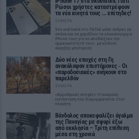
iPhone 17 στα σκουπίδια: Γιατί
Ρώσοι χρήστες καταστρέφουν
τα νέα κινητά τους ... επίτηδες!
ΣΉΜΕΡΑ
Ένα viral trend στο TikTok ωθεί άνδρες να
σπάνε και να χαράζουν τα ολοκαίνουργια
iPhone τους για να αποδείξουν την
αρρενωπότητά τους - με κίνδυνο
έκρηξης μπαταρίας.
Δύο νέες εποχές στη Γη
ανακάλυψαν επιστήμονες ‑ Oι
«παραδοσιακές» ανήκουν στο
παρελθόν
ΣΉΜΕΡΑ
«Αρρυθμικές εποχές»: Η ανώμαλη
κατάσταση που διαμορφώνεται στον
πλανήτη
Βάνδαλος αποκεφαλίζει άγαλμα
της Παναγίας με σφυρί έξω
από εκκλησία – Τρίτη επίθεση
μέσα στη χρονιά