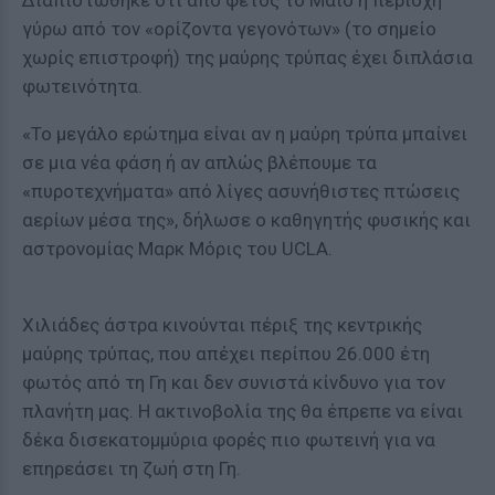
Διαπιστώθηκε ότι από φέτος το Μάιο η περιοχή
γύρω από τον «ορίζοντα γεγονότων» (το σημείο
χωρίς επιστροφή) της μαύρης τρύπας έχει διπλάσια
φωτεινότητα.
«Το μεγάλο ερώτημα είναι αν η μαύρη τρύπα μπαίνει
σε μια νέα φάση ή αν απλώς βλέπουμε τα
«πυροτεχνήματα» από λίγες ασυνήθιστες πτώσεις
αερίων μέσα της», δήλωσε ο καθηγητής φυσικής και
αστρονομίας Μαρκ Μόρις του UCLA.
Χιλιάδες άστρα κινούνται πέριξ της κεντρικής
μαύρης τρύπας, που απέχει περίπου 26.000 έτη
φωτός από τη Γη και δεν συνιστά κίνδυνο για τον
πλανήτη μας. Η ακτινοβολία της θα έπρεπε να είναι
δέκα δισεκατομμύρια φορές πιο φωτεινή για να
επηρεάσει τη ζωή στη Γη.