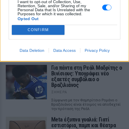
συμβίωση του μικρού σκυλιού
I want to opt-out of Collection, Use,
με αγέλη λύκων εξηγεί γιατί
Retention, Sale, and/or Sharing of my
Personal Data that Is Unrelated with the
δεν επενέβη
Purposes for which it was collected.
Opted Out
ΣΉΜΕΡΑ
«Κρατάμε την επιστημονική απόσταση,
CONFIRM
δεν είναι δυνατόν να πάω να επέμβω,
ούτε γίνεται να στείλω κάποιον
κτηνίατρο σε ένα μέρος όπου υπάρχει
αγέλη με λύκους, είναι επικίνδυνο» λέει
στο protothema.gr ο διδάκτορας
Data Deletion
Data Access
Privacy Policy
ζωολογίας του ΑΠΘ, Θεόδωρος Κομηνός
- Έχουν πεθάνει και έξι λυκόπουλα
Για πάντα στη Ρεάλ Μαδρίτης ο
Βινίσιους: Υπογράφει νέο
εξαετές συμβόλαιο ο
Βραζιλιάνος
ΣΉΜΕΡΑ
Σύμφωνα με τον Φαμπρίτσιο Ρομάνο ο
Βραζιλιάνος είναι έτοιμος να αποδεχτεί
την πρόταση της Ρεάλ
Meta έξυπνα γυαλιά: Γιατί
εστιατόρια, παμπ και θέατρα