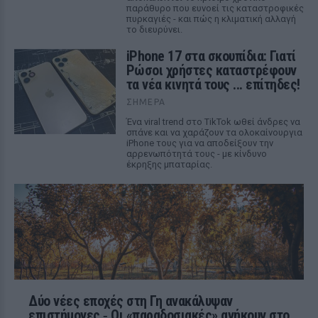
παράθυρο που ευνοεί τις καταστροφικές
πυρκαγιές - και πώς η κλιματική αλλαγή
το διευρύνει.
iPhone 17 στα σκουπίδια: Γιατί
Ρώσοι χρήστες καταστρέφουν
τα νέα κινητά τους ... επίτηδες!
ΣΉΜΕΡΑ
Ένα viral trend στο TikTok ωθεί άνδρες να
σπάνε και να χαράζουν τα ολοκαίνουργια
iPhone τους για να αποδείξουν την
αρρενωπότητά τους - με κίνδυνο
έκρηξης μπαταρίας.
Δύο νέες εποχές στη Γη ανακάλυψαν
επιστήμονες ‑ Oι «παραδοσιακές» ανήκουν στο