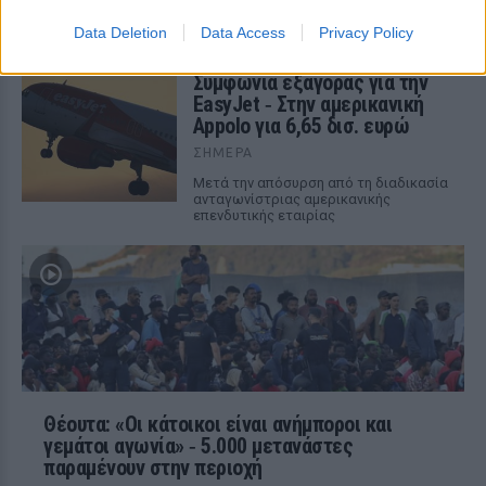
διαδόχου του στο Ρεπουμπλικανικό
Κόμμα, ενώ παράλληλα διατηρεί ανοιχτή
Data Deletion
Data Access
Privacy Policy
την εξίσωση με τον Μάρκο Ρούμπιο.
Συμφωνία εξαγοράς για την
EasyJet ‑ Στην αμερικανική
Appolo για 6,65 δισ. ευρώ
ΣΉΜΕΡΑ
Μετά την απόσυρση από τη διαδικασία
ανταγωνίστριας αμερικανικής
επενδυτικής εταιρίας
Θέουτα: «Οι κάτοικοι είναι ανήμποροι και
γεμάτοι αγωνία» ‑ 5.000 μετανάστες
παραμένουν στην περιοχή