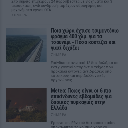
Στο σημείο επιχειρούν 24 πυροσβέστες με 8 οχήματα και 3
αεροσκάφη, ενώ συνδρομή παρέχουν υδροφόρες και
μηχανήματα έργου ΟΤΑ.
ΣΉΜΕΡΑ
Ποια χώρα έχτισε τσιμεντένιο
φράγμα 400 χλμ. για τα
τσουνάμι ‑ Πόσο κοστίζει και
γιατί διχάζει
ΣΉΜΕΡΑ
Επένδυσε πάνω από 12 δισ. δολάρια σε
ένα γιγαντιαίο παράκτιο τείχος που
προκαλεί έντονες αντιδράσεις από
κατοίκους και περιβαλλοντικές
οργανώσεις
Meteo: Ποιες είναι οι 6 πιο
επικίνδυνες εβδομάδες για
δασικές πυρκαγιές στην
Ελλάδα
ΣΉΜΕΡΑ
Έρευνα του Εθνικού Αστεροσκοπείου
αποκαλύπτει το κρίσιμο χρονικό