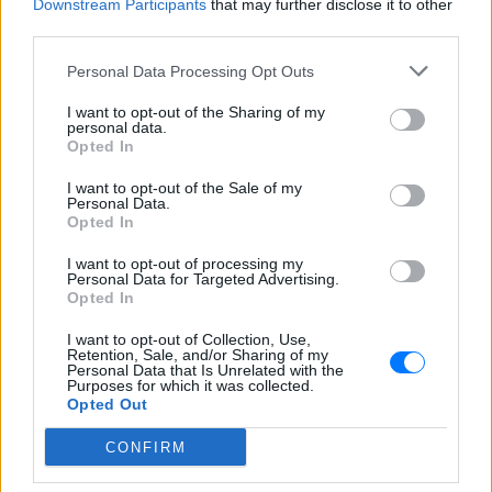
Downstream Participants
that may further disclose it to other
ΔΕΙΤΕ ΕΠΙΣΗΣ
third parties.
Personal Data Processing Opt Outs
ΣΤΗΝ ΙΔΙΑ ΚΑΤΗΓΟΡΙΑ
I want to opt-out of the Sharing of my
personal data.
Meta έξυπνα γυαλιά: Γιατί
Opted In
εστιατόρια, παμπ και θέατρα
στη Βρετανία τα απαγορεύουν
I want to opt-out of the Sale of my
Personal Data.
ΣΉΜΕΡΑ
Opted In
Από τον εστιάτορα Τζέρεμι Κινγκ ως την
αλυσίδα Wetherspoons και τον όμιλο ATG
I want to opt-out of processing my
Theatres, ολοένα περισσότεροι χώροι
Personal Data for Targeted Advertising.
εστίασης και ψυχαγωγίας κλείνουν την
Opted In
πόρτα στα Ray-Ban Meta glasses.
I want to opt-out of Collection, Use,
Ο εκλεκτός του Τραμπ: Το
Retention, Sale, and/or Sharing of my
κρυφό σχέδιο διαδοχής στην
Personal Data that Is Unrelated with the
Purposes for which it was collected.
ηγεσία του MAGA
Opted Out
ΣΉΜΕΡΑ
CONFIRM
Ο Ντόναλντ Τραμπ φέρεται να έδωσε
ιδιωτικά το πιο ξεκάθαρο μέχρι σήμερα
σήμα υπέρ του αντιπροέδρου ως