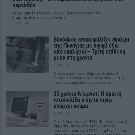
παρελθόν
«Αρρυθμικές εποχές»: Η ανώμαλη κατάσταση που
διαμορφώνεται στον πλανήτη
ΣΉΜΕΡΑ
Βάνδαλος αποκεφαλίζει άγαλμα
της Παναγίας με σφυρί έξω
από εκκλησία – Τρίτη επίθεση
μέσα στη χρονιά
ΣΉΜΕΡΑ
Ο ναός έχει πέσει θύμα βανδάλων 4
φορές τα τελευταία δύο χρόνια, με τις
τρεις να συμβαίνουν μόνο φέτος
35 χρόνια Ίντερνετ: Η πρώτη
ιστοσελίδα στην ιστορία
υπάρχει ακόμα
ΣΉΜΕΡΑ
Στις 6 Αυγούστου 1991 ο Τιμ Μπέρνερς Λι
δημοσίευσε το info.cern.ch από το
ερευνητικό κέντρο CERN στη Γενεύη - μια