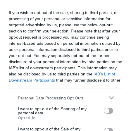
If you wish to opt-out of the sale, sharing to third parties, or
ΔΕΙΤΕ ΕΠΙΣΗΣ
processing of your personal or sensitive information for
targeted advertising by us, please use the below opt-out
ΣΤΗΝ ΙΔΙΑ ΚΑΤΗΓΟΡΙΑ
section to confirm your selection. Please note that after your
opt-out request is processed you may continue seeing
interest-based ads based on personal information utilized by
Εντοπίστηκε σήραγγα 40
us or personal information disclosed to third parties prior to
μέτρων στη Λιθουανία για τη
your opt-out. You may separately opt-out of the further
διέλευση παράνομων
disclosure of your personal information by third parties on the
μεταναστών από τη
IAB’s list of downstream participants. This information may
Λευκορωσία
also be disclosed by us to third parties on the
IAB’s List of
ΧΤΕΣ
Downstream Participants
that may further disclose it to other
Λιθουανοί συνοριοφύλακες δέχθηκαν
third parties.
επίθεση σε μία περίπτωση από ομάδα
μεταναστών που αντιστέκονταν στη
σύλληψή τους, οι αξιωματικοί
Personal Data Processing Opt Outs
αναγκάστηκαν να υποχωρήσουν και οι
παράνομοι μετανάστες διέφυγαν πίσω
I want to opt-out of the Sharing of my
personal data.
Πύραυλος προσέκρουσε στη
Opted In
Σελήνη: Τι κρύβει η «σιγή
ιχθύος» από NASA και SpaceX;
I want to opt-out of the Sale of my