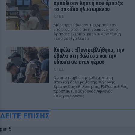
εμπόδισαν ληστή που άρπαξε
το σακίδιο ηλικιωμένου
ΧΤΕΣ
Μάρτυρες έδωσαν περιγραφή του
υπόπτου στους αστυνομικούς και ο
δράστης εντοπίστηκε και συνελήφθη
μέσα σε λίγα λεπτά
Κυψέλη: «Πανικοβλήθηκα, την
έβαλα στη βαλίτσα και την
έδωσα σε έναν γέρο»
ΧΤΕΣ
Να αποποιηθεί την ευθύνη για τη
στυγερή δολοφονία της 38χρονης
Βρετανίδας εθελόντριας, Ελίζαμπεθ Ρος,
προσπαθεί ο 26χρονος Αφγανός
κατηγορούμενος
ΔΕΙΤΕ ΕΠΙΣΗΣ
par: 5