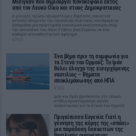
Μίσιγκαν που δημιουργεί πονοκέφαλο εκτός
από τον Λευκό Οίκο και στους Δημοκρατικούς
Ο γιατρός, πρώην αξιωματούχος δημόσιας υγείας και
έντονος επικριτής της ισραηλινής πολιτικής, κατάφερε να
ξεπεράσει μία πρωτοφανή οικονομική κινητοποίηση υπέρ
της αντιπάλου του, Χέιλι Στίβενς βασιζόμενος σε ένα
καθαρά αντικαθεστωτικό αφήγημα
ΧΤΕΣ
Ένα βήμα πριν τη συμφωνία για
τα Στενά του Ορμούζ: Το Ιράν
θέλει έλεγχο της εισερχόμενης
ναυτιλίας – Βήματα
αποκλιμάκωσης από ΗΠΑ
ΧΤΕΣ
Ιράν και Ομάν βρίσκονται στο τελικό
στάδιο προετοιμασίας κοινής
ανακοίνωσης για τα Στενά του Ορμούζ
Πριγκίπισσα Ευγενία: Γιατί η
γέννηση της κόρης της «σπάει»
μια παράδοση δεκαετιών της
βασιλικής οικογένειας