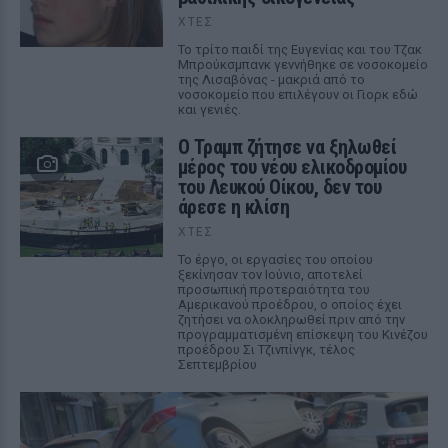
ΧΤΕΣ
Το τρίτο παιδί της Ευγενίας και του Τζακ
Μπρούκσμπανκ γεννήθηκε σε νοσοκομείο
της Λισαβόνας - μακριά από το
νοσοκομείο που επιλέγουν οι Γιορκ εδώ
και γενιές.
Ο Τραμπ ζήτησε να ξηλωθεί
μέρος του νέου ελικοδρομίου
του Λευκού Οίκου, δεν του
άρεσε η κλίση
ΧΤΕΣ
Το έργο, οι εργασίες του οποίου
ξεκίνησαν τον Ιούνιο, αποτελεί
προσωπική προτεραιότητα του
Αμερικανού προέδρου, ο οποίος έχει
ζητήσει να ολοκληρωθεί πριν από την
προγραμματισμένη επίσκεψη του Κινέζου
προέδρου Σι Τζινπίνγκ, τέλος
Σεπτεμβρίου