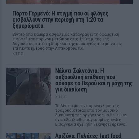
Πόρτο Γερμενό: Η στιγμή που οι φλόγες
εισβάλλουν στην περιοχή στη 1:20 τα
ξημερώματα
Βίντεο από κάμερα ασφαλείας καταγράφει τη δραματική
εισβολή του πύρινου μετώπου στις 1:20 π.μ. της 1ης
Αυγούστου, κατά τη διάρκεια της πυρκαγιάς που μαινόταν
επί πέντε ημέρες στην Αττικοβοιωτία.
ΧΤΕΣ
Νάλντι Σαλντάνια: Η
σeξουαλική επίθεση που
σόκαρε το Περού και η μάχη της
για δικαίωση
ΧΤΕΣ
Το βίντεο με την παρενόχληση της
τραγουδίστριας από τον μουσικό
διευθυντή της ορχήστρας La Bella Luz
έχει εξαπλωθεί παγκοσμίως, ενώ η
Εισαγγελία έχει ήδη ξεκινήσει έρευνα.
Αριζόνα: Πελάτες fast food