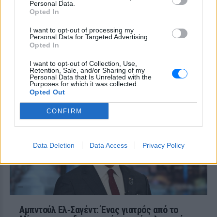
Personal Data.
ΧΤΕΣ
Opted In
Ο δεύτερος βαθμός του πυραύλου Falcon
9 προσέκρουσε στη Σελήνη στις 6:35
I want to opt-out of processing my
Personal Data for Targeted Advertising.
GMT, αφήνοντας πίσω του κρατήρα 18
μέτρων - η οπτική επιβεβαίωση
Opted In
αναμένεται από τους δορυφόρους σε
τροχιά
I want to opt-out of Collection, Use,
Retention, Sale, and/or Sharing of my
Παναθηναϊκός – ΤΣΣΚΑ 1948:
Personal Data that Is Unrelated with the
Purposes for which it was collected.
Ενός λεπτού σιγή στη μνήμη
Opted Out
των πυροσβεστών που έχασαν
τη ζωή τους
CONFIRM
ΧΤΕΣ
Οι «πράσινοι« θα τιμήσουν όσους έπεσαν
εν ώρα καθήκοντος
Data Deletion
Data Access
Privacy Policy
Αμπντούλ Ελ‑Σαγέντ: Ένας γιατρός από το