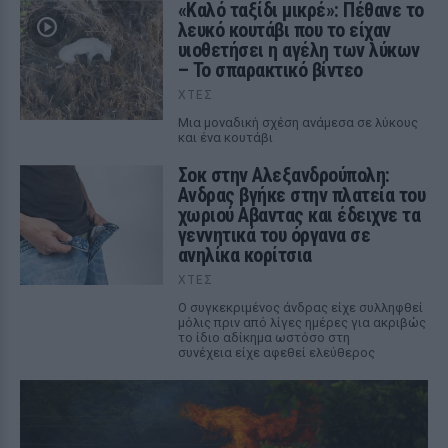
«Καλό ταξίδι μικρέ»: Πέθανε το
λευκό κουτάβι που το είχαν
υιοθετήσει η αγέλη των λύκων
– Το σπαρακτικό βίντεο
ΧΤΕΣ
Μια μοναδική σχέση ανάμεσα σε λύκους
και ένα κουτάβι
Σοκ στην Αλεξανδρούπολη:
Ανδρας βγήκε στην πλατεία του
χωριού Αβαντας και έδειχνε τα
γεννητικά του όργανα σε
ανηλίκα κορίτσια
ΧΤΕΣ
Ο συγκεκριμένος άνδρας είχε συλληφθεί
μόλις πριν από λίγες ημέρες για ακριβώς
το ίδιο αδίκημα ωστόσο στη
συνέχεια είχε αφεθεί ελεύθερος