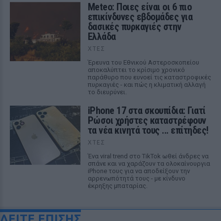
Meteo: Ποιες είναι οι 6 πιο
επικίνδυνες εβδομάδες για
δασικές πυρκαγιές στην
Ελλάδα
ΧΤΕΣ
Έρευνα του Εθνικού Αστεροσκοπείου
αποκαλύπτει το κρίσιμο χρονικό
παράθυρο που ευνοεί τις καταστροφικές
πυρκαγιές - και πώς η κλιματική αλλαγή
το διευρύνει.
iPhone 17 στα σκουπίδια: Γιατί
Ρώσοι χρήστες καταστρέφουν
τα νέα κινητά τους ... επίτηδες!
ΧΤΕΣ
Ένα viral trend στο TikTok ωθεί άνδρες να
σπάνε και να χαράζουν τα ολοκαίνουργια
iPhone τους για να αποδείξουν την
αρρενωπότητά τους - με κίνδυνο
έκρηξης μπαταρίας.
ΔΕΙΤΕ ΕΠΙΣΗΣ