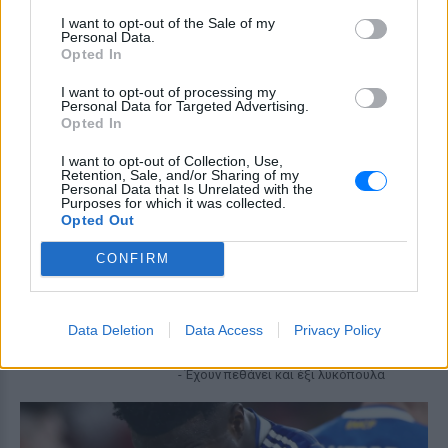
πυρκαγιά στη Βοιωτία
I want to opt-out of the Sale of my
ΠΡΙΝ 7 ΏΡΕΣ
Personal Data.
Opted In
Ομόφωνη απόφαση Ανακρίτριας και
Εισαγγελέα μετά από πολύωρη
διαδικασία που ολοκληρώθηκε τα
I want to opt-out of processing my
ξημερώματα της Παρασκευής
Personal Data for Targeted Advertising.
Opted In
Γιατί δεν έσωσα το κουτάβι: Ο
ερευνητής που κατέγραφε τη
I want to opt-out of Collection, Use,
συμβίωση του μικρού σκυλιού
Retention, Sale, and/or Sharing of my
Personal Data that Is Unrelated with the
με αγέλη λύκων εξηγεί γιατί
Purposes for which it was collected.
δεν επενέβη
Opted Out
ΧΤΕΣ
CONFIRM
«Κρατάμε την επιστημονική απόσταση,
δεν είναι δυνατόν να πάω να επέμβω,
ούτε γίνεται να στείλω κάποιον
κτηνίατρο σε ένα μέρος όπου υπάρχει
Data Deletion
Data Access
Privacy Policy
αγέλη με λύκους, είναι επικίνδυνο» λέει
στο protothema.gr ο διδάκτορας
ζωολογίας του ΑΠΘ, Θεόδωρος Κομηνός
- Έχουν πεθάνει και έξι λυκόπουλα