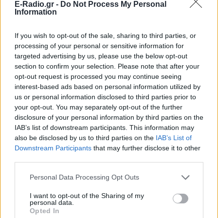
E-Radio.gr -
Do Not Process My Personal
Information
ΔΕΙΤΕ ΕΠΙΣΗΣ
If you wish to opt-out of the sale, sharing to third parties, or
processing of your personal or sensitive information for
targeted advertising by us, please use the below opt-out
ΣΤΗΝ ΙΔΙΑ ΚΑΤΗΓΟΡΙΑ
section to confirm your selection. Please note that after your
opt-out request is processed you may continue seeing
Τραγωδία στα Μάλια με νεκρή
interest-based ads based on personal information utilized by
μητέρα: Βούτηξε να σώσει τη
us or personal information disclosed to third parties prior to
φίλη της και πνίγηκε ‑ τα
your opt-out. You may separately opt-out of the further
παιδιά φώναζαν για βοήθεια
disclosure of your personal information by third parties on the
ΠΡΙΝ 7 ΏΡΕΣ
IAB’s list of downstream participants. This information may
Η νεκροψία-νεκροτομή στη σορό της
also be disclosed by us to third parties on the
IAB’s List of
42χρονης έδειξε πνιγμό εντός ύδατος ως
Downstream Participants
that may further disclose it to other
αιτία θανάτου - το 3χρονο παιδί της
αναμένεται να παραλάβει σήμερα η
third parties.
21χρονη αδερφή του, που ταξίδεψε από
την Ολλανδία
Personal Data Processing Opt Outs
Προφυλακίστηκαν ο δήμαρχος
I want to opt-out of the Sharing of my
Στυλίδας και δύο ακόμη
personal data.
κατηγορούμενοι για την
Opted In