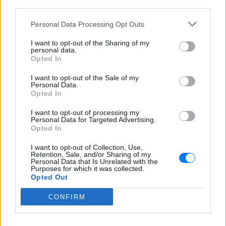
third parties.
Personal Data Processing Opt Outs
ΔΕΙΤΕ ΕΠΙΣΗΣ
I want to opt-out of the Sharing of my
personal data.
Opted In
ΣΤΗΝ ΙΔΙΑ ΚΑΤΗΓΟΡΙΑ
I want to opt-out of the Sale of my
Personal Data.
Γιατί τα κομπλιμέντα σε
Opted In
φέρνουν σε δύσκολη θέση (και
τι λέει η ψυχολογία)
I want to opt-out of processing my
Personal Data for Targeted Advertising.
ΣΉΜΕΡΑ
Opted In
Από πού ξεκινά η αμηχανία όταν σε
επαινούν
I want to opt-out of Collection, Use,
Retention, Sale, and/or Sharing of my
Personal Data that Is Unrelated with the
3 σημάδια πως χρειάζεσαι
Purposes for which it was collected.
βιταμίνη D
Opted Out
ΣΉΜΕΡΑ
CONFIRM
Το σώμα σου σου στέλνει μηνύματα… το
θέμα είναι αν τα ακούς