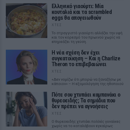
Ελληνικό γιαούρτι: Μία
κουταλιά και τα scrambled
eggs θα απογειωθούν
ΧΤΕΣ
Το στραγγιστό γιαούρτι αλλάζει την υφή
και τον κορεσμό του πρωινού χωρίς να
επηρεάζει τη γεύση.
Η νέα σχέση δεν έχει
συγκατοίκηση – Και η Charlize
Theron το επιβεβαιώνει
ΧΤΕΣ
«Δεν νομίζω ότι μπορώ να ξαναζήσω με
κάποιον» – Η εξομολόγηση της ηθοποιού
Πότε σου χτυπάει καμπανάκι ο
θυρεοειδής; Τα σημάδια που
δεν πρέπει να αγνοήσεις
ΧΤΕΣ
Ο θυρεοειδής χτυπάει πολλές γυναίκες
χωρίς να το καταλάβουν εγκαίρως