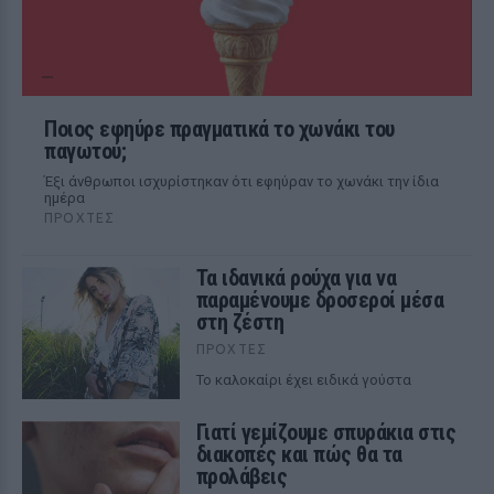
Ποιος εφηύρε πραγματικά το χωνάκι του
παγωτού;
Έξι άνθρωποι ισχυρίστηκαν ότι εφηύραν το χωνάκι την ίδια
ημέρα
ΠΡΟΧΤΈΣ
Τα ιδανικά ρούχα για να
παραμένουμε δροσεροί μέσα
στη ζέστη
ΠΡΟΧΤΈΣ
To καλοκαίρι έχει ειδικά γούστα
Γιατί γεμίζουμε σπυράκια στις
διακοπές και πώς θα τα
προλάβεις