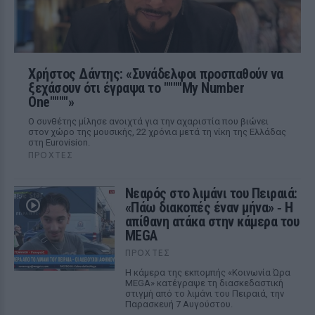
Χρήστος Δάντης: «Συνάδελφοι προσπαθούν να
ξεχάσουν ότι έγραψα το """"My Number
One""""»
Ο συνθέτης μίλησε ανοιχτά για την αχαριστία που βιώνει
στον χώρο της μουσικής, 22 χρόνια μετά τη νίκη της Ελλάδας
στη Eurovision.
ΠΡΟΧΤΈΣ
Νεαρός στο λιμάνι του Πειραιά:
«Πάω διακοπές έναν μήνα» ‑ Η
απίθανη ατάκα στην κάμερα του
MEGA
ΠΡΟΧΤΈΣ
Η κάμερα της εκπομπής «Κοινωνία Ώρα
MEGA» κατέγραψε τη διασκεδαστική
στιγμή από το λιμάνι του Πειραιά, την
Παρασκευή 7 Αυγούστου.