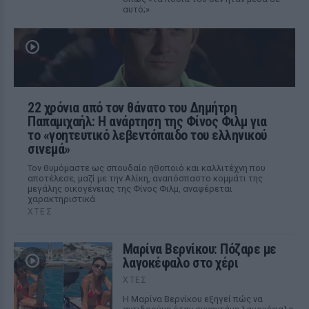
αυτό;»
22 χρόνια από τον θάνατο του Δημήτρη
Παπαμιχαήλ: Η ανάρτηση της Φίνος Φιλμ για
το «γοητευτικό λεβεντόπαιδο του ελληνικού
σινεμά»
Τον θυμόμαστε ως σπουδαίο ηθοποιό και καλλιτέχνη που
αποτέλεσε, μαζί με την Αλίκη, αναπόσπαστο κομμάτι της
μεγάλης οικογένειας της Φίνος Φιλμ, αναφέρεται
χαρακτηριστικά
ΧΤΕΣ
Μαρίνα Βερνίκου: Πόζαρε με
λαγοκέφαλο στο χέρι
ΧΤΕΣ
Η Μαρίνα Βερνίκου εξηγεί πώς να