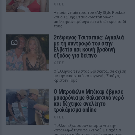
ΧΤΕΣ
Η πρώην παίκτρια του «My Style Rocks»
και ο Τζίμης Σταθοκωστόπουλος
απέκτησαν πρόσφατα το δεύτερο παιδί
τους
Στέφανος Τσιτσιπάς: Αγκαλιά
με τη σύντροφό του στην
Ελβετία και κοινή βραδινή
έξοδος για δείπνο
ΧΤΕΣ
Ο Έλληνας τενίστας βρίσκεται σε σχέση
με την εικαστικό καταγωγής Σικάγο,
Κρίστεν Τομς
Ο Μπρούκλιν Μπέκαμ έβρασε
μακαρόνια με θαλασσινό νερό
και δέχτηκε ανελέητο
τρολάρισμα online
ΧΤΕΣ
Πολλοί εξέφρασαν απορία για την
καταλληλότητα του νερού, με σχόλια
όπως «τα πόδια του δεν ήταν μέσα σε