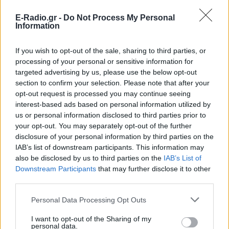
Ιωάννα Τούνη: «Έβγαλα όλο το
E-Radio.gr -
Do Not Process My Personal
βράδυ στο νοσοκομείο με ορούς
Information
και αντιβιώσεις»
ΠΡΙΝ 10 ΏΡΕΣ
If you wish to opt-out of the sale, sharing to third parties, or
Η επιχειρηματίας έπαθε τροφική
processing of your personal or sensitive information for
δηλητηρίαση και μοιράστηκε με τους
targeted advertising by us, please use the below opt-out
followers της στο Instagram τις δύσκολες
ώρες που πέρασε.
section to confirm your selection. Please note that after your
opt-out request is processed you may continue seeing
Ατύχημα για τον Ιβάν Σβιτάιλο
interest-based ads based on personal information utilized by
στην Κέρκυρα: «Θα σηκωθώ πιο
us or personal information disclosed to third parties prior to
δυνατός»
your opt-out. You may separately opt-out of the further
ΧΤΕΣ
disclosure of your personal information by third parties on the
IAB’s list of downstream participants. This information may
Ο ηθοποιός και χορευτής μοιράστηκε
στο Instagram μια φωτογραφία από
also be disclosed by us to third parties on the
IAB’s List of
πρόσφατη εξέτασή του, με ένα μήνυμα
Downstream Participants
that may further disclose it to other
θάρρους
third parties.
Φοβερή ιστορία στον ΟΦΗ:
Ένας κάτοχος εισιτηρίου
Personal Data Processing Opt Outs
διαρκείας είναι μόλις 2 μηνών
I want to opt-out of the Sharing of my
ΧΤΕΣ
personal data.