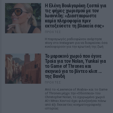
Η Ελένη Βουλγαράκη ξεσπά για
τις φήμες χωρισμού με τον
Ιωαννίδη: «Διασταυρώστε
καμία πληροφορία πριν
εκτοξεύσετε τη βλακεία σας»
ΠΡΟΧΤΈΣ
Η παραγωγός ραδιοφώνου ανάρτησε
story στο Instagram για να διαψεύσει όσα
κυκλοφορούν για την ερωτική της ζωή
Το μαροκινό χωριό που έγινε
Τροία για τον Nolan, Yunkai για
το Game of Thrones και
σκηνικό για το βίντεο κλιπ ...
της Βανδή
ΠΡΟΧΤΈΣ
Από το «Lawrence of Arabia» και το Game
of Thrones μέχρι την «Οδύσσεια» του
Christopher Nolan, το οχυρωμένο χωριό
Αΐτ Μπεν Χαντού έχει φιλοξενήσει πάνω
από έξι δεκαετίες κινηματογραφικής
ιστορίας