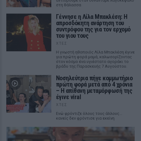
αντιδρούμε όταν συναντάμε λαγοκέφαλο
στη θάλασσα
Γέννησε η Λίλα Μπακλέση: Η
απροσδόκητη ανάρτηση του
συντρόφου της για τον ερχομό
του γιου τους
ΧΤΕΣ
Η γνωστή ηθοποιός Λίλα Μπακλέση έγινε
για πρώτη φορά μαμά, καλωσορίζοντας
στον κόσμο ένα υγιέστατο αγοράκι το
βράδυ της Παρασκευής 7 Αυγούστου.
Νοσηλεύτρια πήγε κομμωτήριο
πρώτη φορά μετά από 4 χρόνια
– Η απίθανη μεταμόρφωσή της
έγινε viral
ΧΤΕΣ
Ενώ φρόντιζε όλους τους άλλους...
κανείς δεν φρόντισε για εκείνη