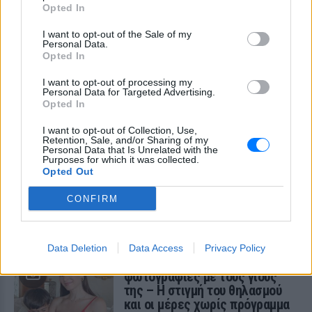
Opted In
Οπαδός από κούνια κυριολεκτικά στον
ΟΦΗ
I want to opt-out of the Sale of my
Personal Data.
Opted In
I want to opt-out of processing my
Personal Data for Targeted Advertising.
Opted In
I want to opt-out of Collection, Use,
Retention, Sale, and/or Sharing of my
Personal Data that Is Unrelated with the
Διακοπές στη Μύκονο για τη Βάλια
Purposes for which it was collected.
Χατζηθεοδώρου ‑ οι φωτογραφίες με μαγιό
Opted Out
στην παραλία
CONFIRM
Μέσα από ανάρτηση στο Instagram μοιράστηκε στιγμές από
τις καλοκαιρινές της διακοπές στο νησί των ανέμων
ΧΤΕΣ
Data Deletion
Data Access
Privacy Policy
H Ιωάννα Σιαμπάνη ανέβασε
φωτογραφίες με τους γιους
της – Η στιγμή του θηλασμού
και οι μέρες χωρίς πρόγραμμα