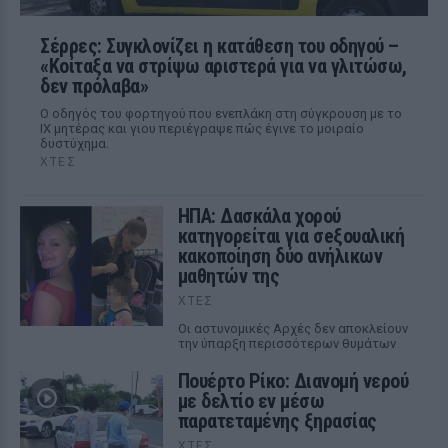
Σέρρες: Συγκλονίζει η κατάθεση του οδηγού –
«Κοίταξα να στρίψω αριστερά για να γλιτώσω,
δεν πρόλαβα»
Ο οδηγός του φορτηγού που ενεπλάκη στη σύγκρουση με το
ΙΧ μητέρας και γιου περιέγραψε πώς έγινε το μοιραίο
δυστύχημα.
ΧΤΕΣ
ΗΠΑ: Δασκάλα χορού
κατηγορείται για σeξουαλική
κακοποίηση δύο ανήλικων
μαθητών της
ΧΤΕΣ
Οι αστυνομικές Αρχές δεν αποκλείουν
την ύπαρξη περισσότερων θυμάτων
Πουέρτο Ρίκο: Διανομή νερού
με δελτίο εν μέσω
παρατεταμένης ξηρασίας
ΧΤΕΣ