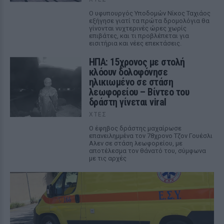
Ο υφυπουργός Υποδομών Νίκος Ταχιάος
εξήγησε γιατί τα πρώτα δρομολόγια θα
γίνονται νυχτερινές ώρες χωρίς
επιβάτες, και τι προβλέπεται για
εισιτήρια και νέες επεκτάσεις.
ΗΠΑ: 15χρονος με στολή
κλόουν δολοφόνησε
ηλικιωμένο σε στάση
λεωφορείου – Βίντεο του
δράστη γίνεται viral
ΧΤΕΣ
Ο έφηβος δράστης μαχαίρωσε
επανειλημμένα τον 78χρονο Τζον Γουέσλι
Αλεν σε στάση λεωφορείου, με
αποτέλεσμα τον θάνατό του, σύμφωνα
με τις αρχές