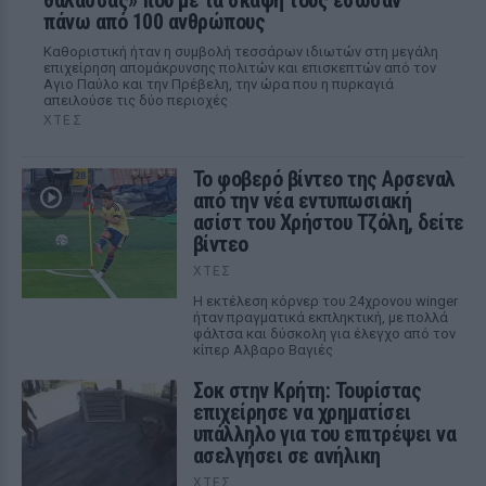
θάλασσας» που με τα σκάφη τους έσωσαν
πάνω από 100 ανθρώπους
Καθοριστική ήταν η συμβολή τεσσάρων ιδιωτών στη μεγάλη
επιχείρηση απομάκρυνσης πολιτών και επισκεπτών από τον
Αγιο Παύλο και την Πρέβελη, την ώρα που η πυρκαγιά
απειλούσε τις δύο περιοχές
ΧΤΕΣ
Το φοβερό βίντεο της Αρσεναλ
από την νέα εντυπωσιακή
ασίστ του Χρήστου Τζόλη, δείτε
βίντεο
ΧΤΕΣ
Η εκτέλεση κόρνερ του 24χρονου winger
ήταν πραγματικά εκπληκτική, με πολλά
φάλτσα και δύσκολη για έλεγχο από τον
κίπερ Αλβαρο Βαγιές
Σοκ στην Κρήτη: Τουρίστας
επιχείρησε να χρηματίσει
υπάλληλο για του επιτρέψει να
ασελγήσει σε ανήλικη
ΧΤΕΣ