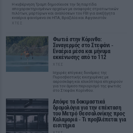
Η κυβέρνηση Τραμπ δημοσίευσε την 5η παρτίδα
αποχαρακτηρισμένων αρχείων με αναφορές στρατιωτικών
πιλότων, μαρτύρων και αναλύσεων του FBI για ανεξήγητα
εναέρια φαινόμενα σε ΗΠΑ, Βραζιλία και Αφγανιστάν.
ΧΤΕΣ
Φωτιά στην Κόρινθο:
Συναγερμός στο Στεφάνι ‑
Εναέρια μέσα και μήνυμα
εκκένωσης από το 112
ΧΤΕΣ
Ισχυρές επίγειες δυνάμεις της
Πυροσβεστικής ενισχυμένες με
αεροσκάφη και ελικόπτερα επιχειρούν
για τον άμεσο περιορισμό της φωτιάς
στο Στεφάνι Κορίνθου.
Απόψε τα δοκιμαστικά
δρομολόγια για την επέκταση
του Μετρό Θεσσαλονίκης προς
Καλαμαριά ‑ Τι προβλέπεται για
εισιτήρια
ΧΤΕΣ