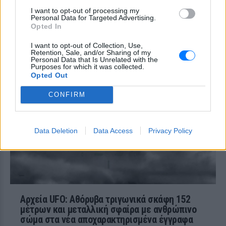
Μητέρα 43 ετών και ο 21χρονος γιος της
I want to opt-out of processing my
σκοτώθηκαν σε μετωπική σύγκρουση με
Personal Data for Targeted Advertising.
φορτηγό στην επαρχιακή οδό Αμφίπολης
Opted In
– Δράμας, κοντά στην Παλαιοκώμη.
Καταδίωξη στο κέντρο της
I want to opt-out of Collection, Use,
Retention, Sale, and/or Sharing of my
Θεσσαλονίκης: Έσπασαν το
Personal Data that Is Unrelated with the
τζάμι του οδηγού – «Μην κάνεις
Purposes for which it was collected.
μ@@@», του φώναζαν
Opted Out
ΧΤΕΣ
CONFIRM
Εξαιτίας των υψηλών ταχυτήτων το
λευκό όχημα έχασε τον έλεγχο και
καρφώθηκε πάνω σε κολονάκια.
Data Deletion
Data Access
Privacy Policy
Αρχεία UFO: Αθόρυβα τριγωνικά σκάφη 152
μέτρων και μεταλλική σφαίρα με ανθρώπινο
σώμα στα νέα αποχαρακτηρισμένα έγγραφα