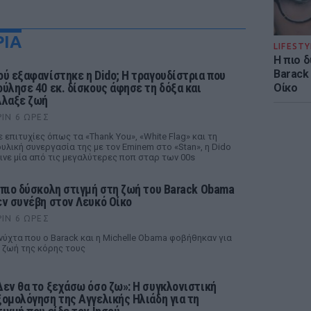
ΡΙΑ
LIFESTY
Η πιο 
Barack
ού εξαφανίστηκε η Dido; Η τραγουδίστρια που
ούλησε 40 εκ. δίσκους άφησε τη δόξα και
Οίκο
λλαξε ζωή
ΡΙΝ 6 ΏΡΕΣ
 επιτυχίες όπως τα «Thank You», «White Flag» και τη
υλική συνεργασία της με τον Eminem στο «Stan», η Dido
ινε μία από τις μεγαλύτερες ποπ σταρ των 00s
 πιο δύσκολη στιγμή στη ζωή του Barack Obama
εν συνέβη στον Λευκό Οίκο
ΡΙΝ 6 ΏΡΕΣ
νύχτα που ο Barack και η Michelle Obama φοβήθηκαν για
 ζωή της κόρης τους
Δεν θα το ξεχάσω όσο ζω»: Η συγκλονιστική
ξομολόγηση της Αγγελικής Ηλιάδη για τη