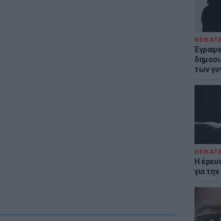
ΘΕΜΑΤ
Έγραψε 
δημοσι
των γυ
ΘΕΜΑΤ
Η έρευ
για τη