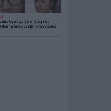
LE
δύσκολη στιγμή στη ζωή του
 Obama δεν συνέβη στον Λευκό