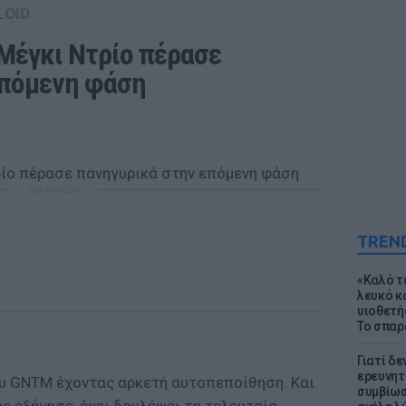
LOID
Μέγκι Ντρίο πέρασε 
επόμενη φάση
ΔΙΑΦΗΜΙΣΗ
TREN
«Καλό τα
λευκό κ
υιοθετή
Το σπαρ
Γιατί δε
ερευνητ
του GNTM έχοντας αρκετή αυτοπεποίθηση. Και
συμβίωσ