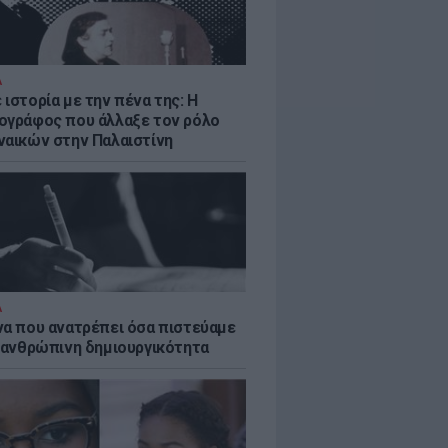
Α
ιστορία με την πένα της: Η
ογράφος που άλλαξε τον ρόλο
ναικών στην Παλαιστίνη
Α
να που ανατρέπει όσα πιστεύαμε
ν ανθρώπινη δημιουργικότητα