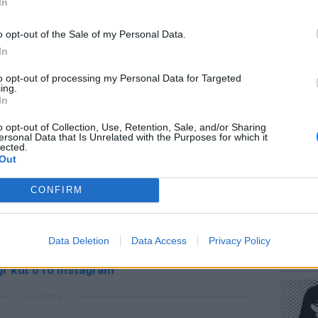
In
o opt-out of the Sale of my Personal Data.
In
to opt-out of processing my Personal Data for Targeted
ΕΥ ΖΗΝ
ing.
Πώς να
In
στους 
o opt-out of Collection, Use, Retention, Sale, and/or Sharing
ersonal Data that Is Unrelated with the Purposes for which it
lected.
Out
gr στο
Google News
και μάθετε πρώτοι
τα
CONFIRM
έματα για
Μόδα
,
Ομορφιά
,
Σχέσεις
και
POP CU
ink.gr
!
Data Deletion
Data Access
Privacy Policy
Η κωμω
νεοπλο
r και στο Instagram
ΔΙΑΦΗΜΙΣΗ