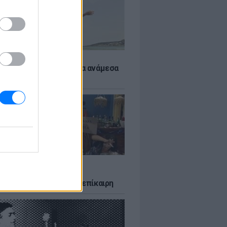
 αποφύγεις το σύγκαμα ανάμεσα
μηρούς
LTURE
δία που σατίρισε τον
υτισμό και παραμένει επίκαιρη