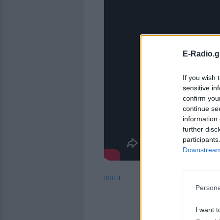
E-Radio.g
If you wish 
sensitive in
confirm you
continue se
information 
further disc
participants
Downstream 
[ΠΗΓΗ]
Persona
I want t