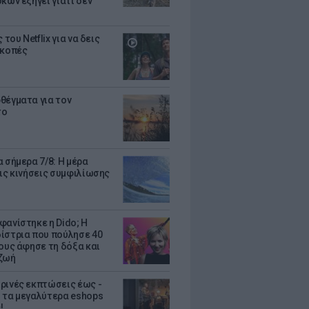
κων εξηγεί γιατί δεν
ς του Netflix για να δεις
ακοπές
θέγματα για τον
το
 σήμερα 7/8: Η μέρα
τις κινήσεις συμφιλίωσης
φανίστηκε η Dido; Η
ίστρια που πούλησε 40
κους άφησε τη δόξα και
ζωή
ρινές εκπτώσεις έως -
 τα μεγαλύτερα eshops
!