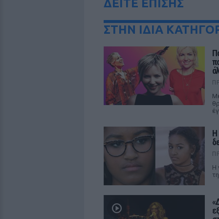
ΔΕΙΤΕ ΕΠΙΣΗΣ
ΣΤΗΝ ΙΔΙΑ ΚΑΤΗΓΟ
Π
π
ά
Π
Με
θρ
έγ
Η
δ
Π
Η 
τη
«
ε