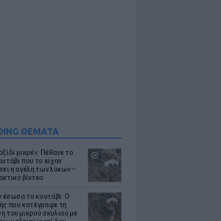
DING ΘΕΜΑΤΑ
ξίδι μικρέ»: Πέθανε το
ουτάβι που το είχαν
σει η αγέλη των λύκων –
ακτικό βίντεο
ν έσωσα το κουτάβι: Ο
ής που κατέγραφε τη
η του μικρού σκυλιού με