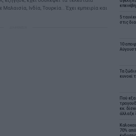
ως εξήγησε, έχει δουλέψει τα τελευταία
αγέλη λύ
επενέβη
 Μαλαισία, Ινδία, Τουρκία… Έχει εμπειρία και
5 ταινίε
στις δι
ΔΙΑΦΗΜΙΣΗ
10 αποφ
Αύγουσ
Τα ζώδια
ευνοεί 
Πού εξα
τραγουδ
εκ. δίσ
άλλαξε 
Καλοκαι
70% από
ένδυσης