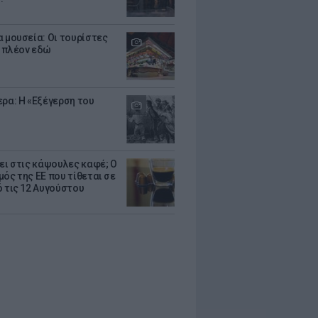
α μουσεία: Οι τουρίστες
 πλέον εδώ
ερα: Η «Εξέγερση του
ζει στις κάψουλες καφέ; Ο
μός της ΕΕ που τίθεται σε
ό τις 12 Αυγούστου