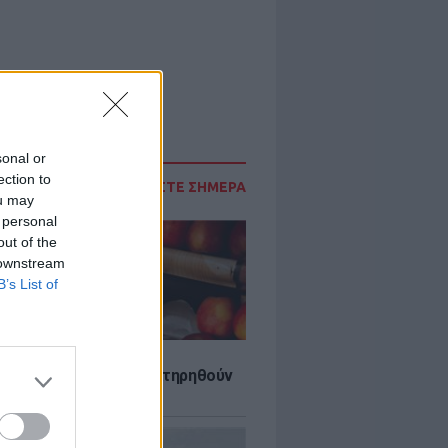
sonal or
ection to
ΔΙΑΒΑΣΤΕ ΣΗΜΕΡΑ
ou may
 personal
out of the
 downstream
B’s List of
τα που μπορουν να διατηρηθούν
ψυγείου το καλοκαίρι