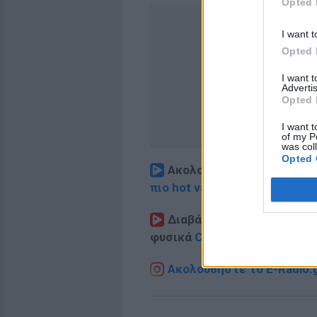
Opted 
I want t
Opted 
I want 
Advertis
Opted 
I want t
of my P
was col
Opted 
Ακολουθήστε το E-Radio.
πιο hot νέα
.
Διαβάστε περισσότερα θ
φυσικά
Celebrities
στο νέο
P
Ακολουθήστε το E-Radio.g