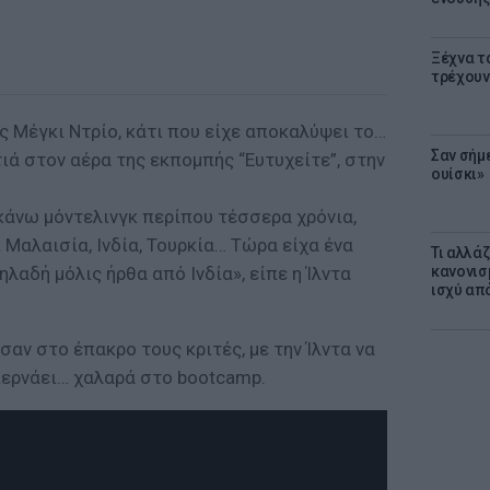
Ξέχνα τ
τρέχουν
της Μέγκι Ντρίο, κάτι που είχε αποκαλύψει το…
Σαν σήμ
ά στον αέρα της εκπομπής “Ευτυχείτε”, στην
ουίσκι»
ι κάνω μόντελινγκ περίπου τέσσερα χρόνια,
Μαλαισία, Ινδία, Τουρκία… Τώρα είχα ένα
Τι αλλά
ηλαδή μόλις ήρθα από Ινδία», είπε η Ίλντα
κανονισ
ισχύ απ
σαν στο έπακρο τους κριτές, με την Ίλντα να
 περνάει… χαλαρά στο bootcamp.