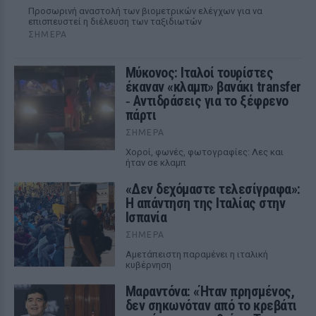
Προσωρινή αναστολή των βιομετρικών ελέγχων για να
επισπευστεί η διέλευση των ταξιδιωτών
ΣΉΜΕΡΑ
Μύκονος: Ιταλοί τουρίστες
έκαναν «κλαμπ» βανάκι transfer
‑ Αντιδράσεις για το ξέφρενο
πάρτι
ΣΉΜΕΡΑ
Χοροί, φωνές, φωτογραφίες: Λες και
ήταν σε κλαμπ
«Δεν δεχόμαστε τελεσίγραφα»:
Η απάντηση της Ιταλίας στην
Ισπανία
ΣΉΜΕΡΑ
Αμετάπειστη παραμένει η ιταλική
κυβέρνηση
Μαραντόνα: «Ήταν πρησμένος,
δεν σηκωνόταν από το κρεβάτι