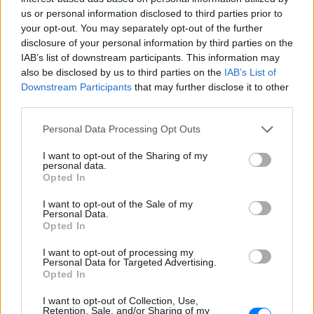
us or personal information disclosed to third parties prior to
ΔΕΙΤΕ ΕΠΙΣΗΣ
your opt-out. You may separately opt-out of the further
disclosure of your personal information by third parties on the
ΣΤΗΝ ΙΔΙΑ ΚΑΤΗΓΟΡΙΑ
IAB’s list of downstream participants. This information may
also be disclosed by us to third parties on the
IAB’s List of
Downstream Participants
that may further disclose it to other
Πώς η Πυροσβεστική διέσωσε
third parties.
πολίτες στη μεγάλη φωτιά της
Αττικοβοιωτίας ‑
Personal Data Processing Opt Outs
Συγκλονιστικά βίντεο
ΣΉΜΕΡΑ
I want to opt-out of the Sharing of my
personal data.
Συγκλονιστικά πλάνα και εικόνες
Opted In
έρχονται στο φως της δημοσιότητας
από τη μεγάλη φωτιά που ξέσπασε στις
31 Ιουλίου στον Αγιο Βασίλειο, στον
I want to opt-out of the Sale of my
Κιθαιρώνα Βοιωτίας και έφτασε μέχρι το
Personal Data.
Πόρτο Γερμενό - Ο διττός ρόλος της
Opted In
Πυροσβεστικής
I want to opt-out of processing my
Για αμύθητο συμβόλαιο του
Personal Data for Targeted Advertising.
Σαλάχ γράφουν στην Τουρκία:
Opted In
Προβλέπονται έξοδα για
κομμωτήρια και... χαρτί υγείας
I want to opt-out of Collection, Use,
Retention, Sale, and/or Sharing of my