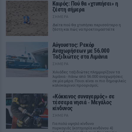
Καιρός: Πού θα «χτυπήσει» η
ζέστη σήμερα
ΣΉΜΕΡΑ
Δείτε πού θα χτυπήσει περισσότερο η
ζέστη και πώς να προετοιμαστείτε
Αύγουστος: Ρεκόρ
Αναχωρήσεων με 56.000
Ταξιδιώτες στα Λιμάνια
ΣΉΜΕΡΑ
Χιλιάδες ταξιδιώτες πλημμυρίζουν τα
λιμάνια - πάνω από 56.000 αναχωρήσεις
σε μία μέρα. Ποιοι είναι οι πιο δημοφιλείς
καλοκαιρινοί προορισμοί;
«Κόκκινος συναγερμός» σε
τέσσερα νησιά ‑ Μεγάλος
κίνδυνος
ΣΉΜΕΡΑ
Για πολύ υψηλό κίνδυνο
πυρκαγιάς (κατηγορία κινδύνου 4)