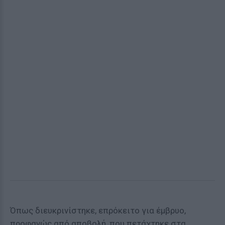
Όπως διευκρινίστηκε, επρόκειτο για έμβρυο,
προφανώς από αποβολή, που πετάχτηκε στα