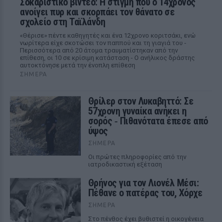
Σοκαριστικό βίντεο: Η στιγμή που ο 14χρονος
ανοίγει πυρ και σκορπάει τον θάνατο σε
σχολείο στη Ταϊλάνδη
«Θέρισε» πέντε καθηγητές και ένα 12χρονο κοριτσάκι, ενώ
νωρίτερα είχε σκοτώσει τον παππού και τη γιαγιά του -
Περισσότερα από 20 άτομα τραυματίστηκαν από την
επίθεση, οι 10 σε κρίσιμη κατάσταση - Ο ανήλικος δράστης
αυτοκτόνησε μετά την ένοπλη επίθεση
ΣΉΜΕΡΑ
Θρίλερ στον Λυκαβηττό: Σε
57χρονη γυναίκα ανήκει η
σορός ‑ Πιθανότατα έπεσε από
ύψος
ΣΉΜΕΡΑ
Οι πρώτες πληροφορίες από την
ιατροδικαστική εξέταση
Θρήνος για τον Λιονέλ Μέσι:
Πέθανε ο πατέρας του, Χόρχε
ΣΉΜΕΡΑ
Στο πένθος έχει βυθιστεί η οικογένεια