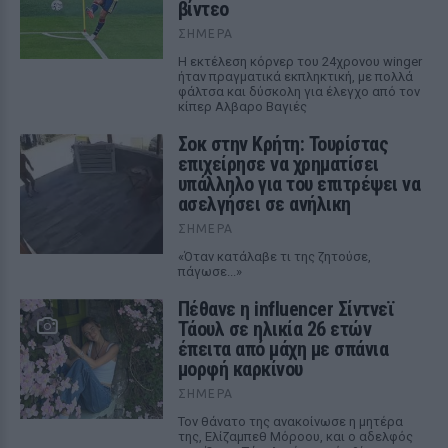
βίντεο
ΣΉΜΕΡΑ
Η εκτέλεση κόρνερ του 24χρονου winger
ήταν πραγματικά εκπληκτική, με πολλά
φάλτσα και δύσκολη για έλεγχο από τον
κίπερ Αλβαρο Βαγιές
Σοκ στην Κρήτη: Τουρίστας
επιχείρησε να χρηματίσει
υπάλληλο για του επιτρέψει να
ασελγήσει σε ανήλικη
ΣΉΜΕΡΑ
«Όταν κατάλαβε τι της ζητούσε,
πάγωσε...»
Πέθανε η influencer Σίντνεϊ
Τάουλ σε ηλικία 26 ετών
έπειτα από μάχη με σπάνια
μορφή καρκίνου
ΣΉΜΕΡΑ
Τον θάνατο της ανακοίνωσε η μητέρα
της, Ελίζαμπεθ Μόροου, και ο αδελφός