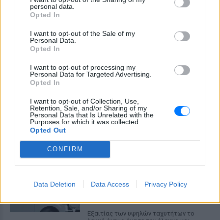
personal data.
τριπλάσιο του νόμιμου ορίου, έπεσε
Opted In
πάνω στο golf cart των νεόνυμφων στο
Folly Beach - τώρα νέο υλικό από το
αστυνομικό τμήμα αποκαλύπτει τη
I want to opt-out of the Sale of my
συμπεριφορά της λίγο μετά τη μοιραία
Personal Data.
σύγκρουση
Opted In
Τροχαίο στις Σέρρες: «Έχασα τη
I want to opt-out of processing my
γυναίκα και το παιδί μου, τα
Personal Data for Targeted Advertising.
έχασα όλα» ‑ Ο πόνος του
Opted In
πατέρα
I want to opt-out of Collection, Use,
ΣΉΜΕΡΑ
Retention, Sale, and/or Sharing of my
Personal Data that Is Unrelated with the
Μητέρα 43 ετών και ο 21χρονος γιος της
Purposes for which it was collected.
σκοτώθηκαν σε μετωπική σύγκρουση με
Opted Out
φορτηγό στην επαρχιακή οδό Αμφίπολης
– Δράμας, κοντά στην Παλαιοκώμη.
CONFIRM
Καταδίωξη στο κέντρο της
Θεσσαλονίκης: Έσπασαν το
τζάμι του οδηγού – «Μην κάνεις
Data Deletion
Data Access
Privacy Policy
μ@@@», του φώναζαν
ΣΉΜΕΡΑ
Εξαιτίας των υψηλών ταχυτήτων το