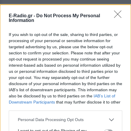
E-Radio.gr -
Do Not Process My Personal
Information
If you wish to opt-out of the sale, sharing to third parties, or
processing of your personal or sensitive information for
targeted advertising by us, please use the below opt-out
section to confirm your selection. Please note that after your
opt-out request is processed you may continue seeing
interest-based ads based on personal information utilized by
ΔΕΙΤΕ ΕΠΙΣΗΣ
us or personal information disclosed to third parties prior to
your opt-out. You may separately opt-out of the further
ΣΤΗΝ ΙΔΙΑ ΚΑΤΗΓΟΡΙΑ
disclosure of your personal information by third parties on the
IAB’s list of downstream participants. This information may
also be disclosed by us to third parties on the
IAB’s List of
«Θέλω τον μπαμπά μου»: Το
Downstream Participants
that may further disclose it to other
βίντεο της μεθυσμένης οδηγού
third parties.
που σκότωσε νύφη ώρες μετά
τον γάμο της
Personal Data Processing Opt Outs
ΣΉΜΕΡΑ
I want to opt-out of the Sharing of my
Η Jamie Lee Komoroski, με αλκοόλ