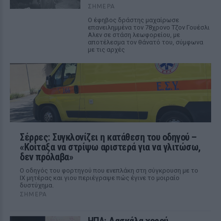
ΣΉΜΕΡΑ
Ο έφηβος δράστης μαχαίρωσε
επανειλημμένα τον 78χρονο Τζον Γουέσλι
Αλεν σε στάση λεωφορείου, με
αποτέλεσμα τον θάνατό του, σύμφωνα
με τις αρχές
Σέρρες: Συγκλονίζει η κατάθεση του οδηγού –
«Κοίταξα να στρίψω αριστερά για να γλιτώσω,
δεν πρόλαβα»
Ο οδηγός του φορτηγού που ενεπλάκη στη σύγκρουση με το
ΙΧ μητέρας και γιου περιέγραψε πώς έγινε το μοιραίο
δυστύχημα.
ΣΉΜΕΡΑ