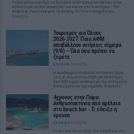
Πτήση με προορισμό το Ορλάντο επέστρεψε εκτάκτως στην
Ατλάντα μετά από αναφορές για καπνό στο πιλοτήριο - 199
επιβάτες εγκατέλειψαν το Boeing 757 στον τροχόδρομο.
ΣΉΜΕΡΑ
Τουρισμός για Όλους
2026‑2027: Ποια ΑΦΜ
υποβάλλουν αιτήσεις σήμερα
(9/8) – Όλα όσα πρέπει να
ξέρετε
ΕΛΛΆΔΑ
ΣΉΜΕΡΑ
Η προθεσμία υποβολής αιτήσεων λήγει
στις 21 Αυγούστου 2026, με επιδότηση
έως 600 ευρώ ανάλογα με την κατηγορία
δικαιούχου και την περίοδο διαμονής.
4χρονος στην Πάρο:
Ανθρωποκτονία από αμέλεια
στο beach bar ‑ Τι έδειξε η
έρευνα
ΕΛΛΆΔΑ
ΣΉΜΕΡΑ
Γονείς και ιδιοκτήτης του beach bar στη