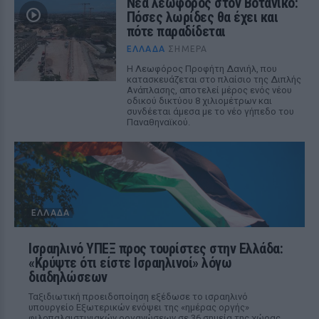
Νέα λεωφόρος στον Βοτανικό:
Πόσες λωρίδες θα έχει και
πότε παραδίδεται
ΕΛΛΆΔΑ
ΣΉΜΕΡΑ
Η Λεωφόρος Προφήτη Δανιήλ, που
κατασκευάζεται στο πλαίσιο της Διπλής
Ανάπλασης, αποτελεί μέρος ενός νέου
οδικού δικτύου 8 χιλιομέτρων και
συνδέεται άμεσα με το νέο γήπεδο του
Παναθηναϊκού.
ΕΛΛΆΔΑ
Ισραηλινό ΥΠΕΞ προς τουρίστες στην Ελλάδα:
«Κρύψτε ότι είστε Ισραηλινοί» λόγω
διαδηλώσεων
Ταξιδιωτική προειδοποίηση εξέδωσε το ισραηλινό
υπουργείο Εξωτερικών ενόψει της «ημέρας οργής»
φιλοπαλαιστινιακών οργανώσεων σε 36 σημεία της χώρας.