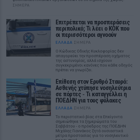
ΣΉΜΕΡΑ
Επιτρέπεται να προσπεράσεις
περιπολικό; Τι λέει ο ΚΟΚ που
οι περισσότεροι αγνοούν
ΕΛΛΆΔΑ
ΣΉΜΕΡΑ
Ο Κώδικας Οδικής Κυκλοφορίας δεν
απαγορεύει την προσπέραση οχήματος
της αστυνομίας, αλλά ισχύουν
συγκεκριμένοι κανόνες που κάθε οδηγός
πρέπει να γνωρίζει.
Επίθεση στον Ερυθρό Σταυρό:
Ασθενής χτύπησε νοσηλεύτρια
σε πόρτες ‑ Τι καταγγέλλει η
ΠΟΕΔΗΝ για τους φύλακες
ΕΛΛΆΔΑ
ΣΉΜΕΡΑ
Το περιστατικό βίας στα Επείγοντα
σημειώθηκε τα ξημερώματα του
Σαββάτου - ο πρόεδρος της ΠΟΕΔΗΝ
Μιχάλης Γιαννάκος ζητά ουσιαστικά
μέτρα προστασίας για το νοσηλευτικό