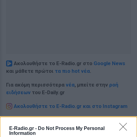
Ακολουθήστε το E-Radio.gr στο
Google News
και μάθετε πρώτοι
τα πιο hot νέα
.
Για ακόμη περισσότερα
νέα
, μπείτε στην
ροή
ειδήσεων
του E-Daily.gr
Ακολουθήστε το E-Radio.gr και στο Instagram
ΔΙΑΦΗΜΙΣΗ
E-Radio.gr -
Do Not Process My Personal
Information