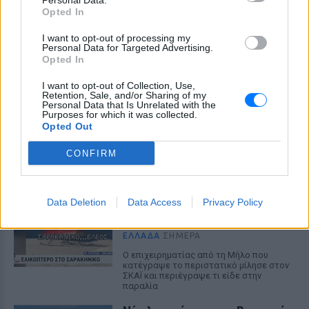
Personal Data.
Opted In
ΣΤΗΝ ΙΔΙΑ ΚΑΤΗΓΟΡΙΑ
I want to opt-out of processing my
Χούθι χτύπησαν Aramco, Ιράν
Personal Data for Targeted Advertising.
Opted In
σκληραίνει τους όρους για τα
Στενά του Ορμούζ
I want to opt-out of Collection, Use,
Retention, Sale, and/or Sharing of my
ΕΛΛΆΔΑ
ΣΉΜΕΡΑ
Personal Data that Is Unrelated with the
Πυρκαγιά στο διυλιστήριο της Τζαζάν
Purposes for which it was collected.
μετά από επίθεση drone - Η Τεχεράνη
Opted Out
απαιτεί αποχώρηση αμερικανικών
δυνάμεων, άρση κυρώσεων και
CONFIRM
αποζημιώσεις πριν ανοίξει η κρίσιμη
θαλάσσια δίοδος
Ελικόπτερο προσγειώθηκε στο
Data Deletion
Σαρακήνικο για να κάνουν
Data Access
Privacy Policy
μπάνιο οι επιβάτες του
ΕΛΛΆΔΑ
ΣΉΜΕΡΑ
Ο επιχειρηματίας από τη Μήλο που
κατέγραψε το περιστατικό μίλησε στον
ΣΚΑΪ και περιέγραψε τι είδε στην
παραλία