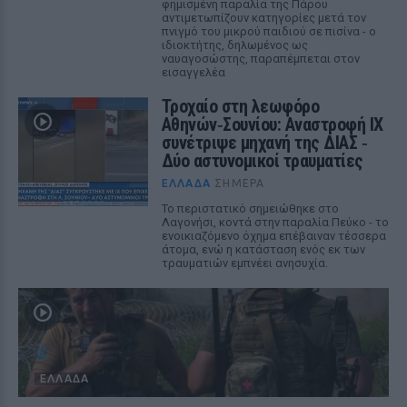
φημισμένη παραλία της Πάρου
αντιμετωπίζουν κατηγορίες μετά τον
πνιγμό του μικρού παιδιού σε πισίνα - ο
ιδιοκτήτης, δηλωμένος ως
ναυαγοσώστης, παραπέμπεται στον
εισαγγελέα
Τροχαίο στη λεωφόρο
Αθηνών‑Σουνίου: Αναστροφή ΙΧ
συνέτριψε μηχανή της ΔΙΑΣ ‑
Δύο αστυνομικοί τραυματίες
ΕΛΛΆΔΑ
ΣΉΜΕΡΑ
Το περιστατικό σημειώθηκε στο
Λαγονήσι, κοντά στην παραλία Πεύκο - το
ενοικιαζόμενο όχημα επέβαιναν τέσσερα
άτομα, ενώ η κατάσταση ενός εκ των
τραυματιών εμπνέει ανησυχία.
ΕΛΛΆΔΑ