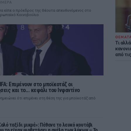
ΉΜΕΡΑ
α είπε ο πρόεδρος της Θέουτα απευθυνόμενος στο
ρωπαϊκό Κοινοβούλιο
ΘΕΜΑΤ
Τι αλλά
κανονισ
από τι
FA: Επιμένουν στο μποϊκοτάζ οι
σεις και το... κεφάλι του Ινφαντίνο
ημειώνει ότι επιμένει στη θέση της για μποϊκοτάζ από
Καλό ταξίδι μικρέ»: Πέθανε το λευκό κουτάβι
ου το είχαν υιοθετήσει η αγέλη των λύκων – Το