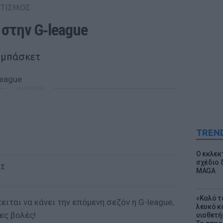
ΤΙΣΜΟΣ
 στην G‑league
 μπάσκετ
ΔΙΑΦΗΜΙΣΗ
TREN
Ο εκλεκ
σχέδιο 
ΟΣ
MAGA
«Καλό τα
ιται να κάνει την επόμενη σεζόν η
G-league
,
λευκό κ
ες βολές!
υιοθετή