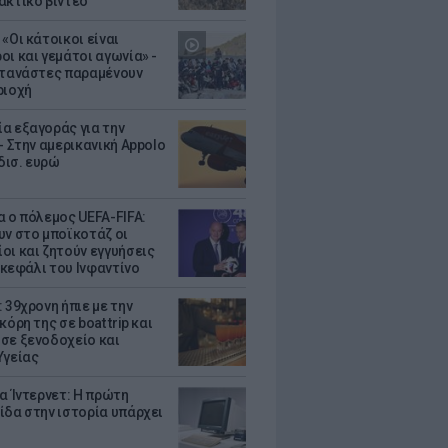
ακτικό βίντεο
«Οι κάτοικοι είναι
οι και γεμάτοι αγωνία» -
ετανάστες παραμένουν
ριοχή
α εξαγοράς για την
- Στην αμερικανική Appolo
 δισ. ευρώ
α ο πόλεμος UEFA-FIFA:
υν στο μποϊκοτάζ οι
οι και ζητούν εγγυήσεις
. κεφάλι του Ινφαντίνο
 39χρονη ήπιε με την
κόρη της σε boat trip και
σε ξενοδοχείο και
Υγείας
ια Ίντερνετ: Η πρώτη
ίδα στην ιστορία υπάρχει