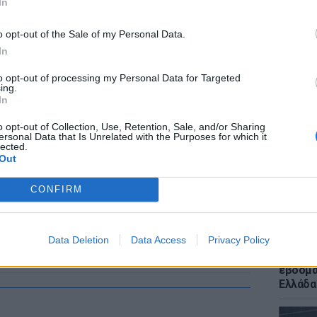
In
o opt-out of the Sale of my Personal Data.
In
to opt-out of processing my Personal Data for Targeted
ΕΙΔΗΣΕΙ
ing.
Ποια χ
In
400 χλμ
και για
o opt-out of Collection, Use, Retention, Sale, and/or Sharing
ersonal Data that Is Unrelated with the Purposes for which it
lected.
Out
CONFIRM
Data Deletion
Data Access
Privacy Policy
ΕΙΔΗΣΕΙ
Meteo: 
εβδομά
Ελλάδα