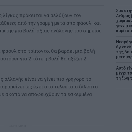
Σοκ στη
ς λίγκας πρόκειται να αλλάξουν τον
Ανδρας 
χωριού 
θειες από την γραμμή μετά από φάουλ, και
γεννητι
αίκτης μια βολή,
αξίας ανάλογης του σημείου
κορίτσι
Νεαρή γ
έγινε vi
ι φάουλ στο τρίποντο, θα βαράει μια βολή
της, δε
μεταμό
σουτάρει για 2 τότε η βολή θα αξίζει 2
Αυτό εί
μέχρι τ
τη ζωή 
ς αλλαγής είναι να γίνει πιο γρήγορο το
παραμείνει ως έχει στο τελευταίο δίλεπτο
 με σκοπό να αποφευχθούν τα εσκεμμένα
ΔΙΑΦΗΜΙΣΗ