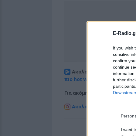
E-Radio.g
If you wish 
sensitive in
confirm you
continue se
Ακολουθήστε το E-Radio.
information 
πιο hot νέα
.
further disc
participants
Για ακόμη περισσότερα
νέα
,
Downstream 
Ακολουθήστε το E-Radio.g
Persona
I want t