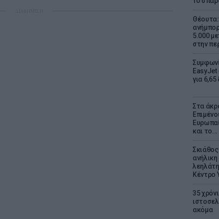
Το σπαρ
ΔΙΑΦΗΜΙΣΗ
Θέουτα: 
ανήμπορ
5.000 μ
στην πε
Συμφωνί
EasyJet 
για 6,65
Στα άκρ
Επιμένο
Ευρωπαί
και το..
Σκιάθος:
ανήλικη 
λεηλάτη
Κέντρο 
35 χρόν
ιστοσελ
ακόμα