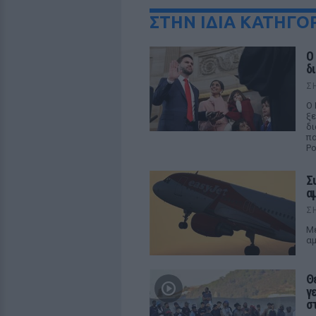
ΣΤΗΝ ΙΔΙΑ ΚΑΤΗΓΟ
Ο
δ
Σ
Ο 
ξε
δι
πα
Ρο
Σ
α
Σ
Με
αμ
Θ
γ
σ