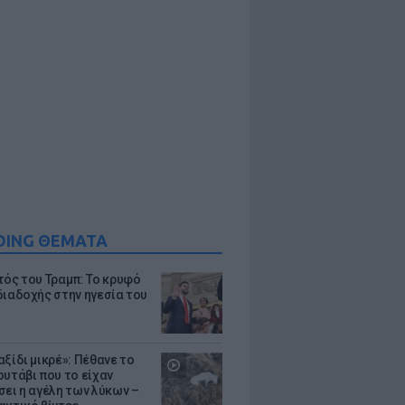
DING ΘΕΜΑΤΑ
τός του Τραμπ: Το κρυφό
διαδοχής στην ηγεσία του
ξίδι μικρέ»: Πέθανε το
ουτάβι που το είχαν
σει η αγέλη των λύκων –