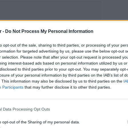
r -
Do Not Process My Personal Information
to opt-out of the sale, sharing to third parties, or processing of your per
formation for targeted advertising by us, please use the below opt-out s
r selection. Please note that after your opt-out request is processed y
eing interest-based ads based on personal information utilized by us or
gr στο
Google News
και μάθετε πρώτοι
τα
disclosed to third parties prior to your opt-out. You may separately opt-
losure of your personal information by third parties on the IAB’s list of
. This information may also be disclosed by us to third parties on the
IA
 μπείτε στην
ροή ειδήσεων
του E-Daily.gr
Participants
that may further disclose it to other third parties.
r και στο Instagram
ΕΙΔΗΣΕΙ
Φωτιά 
l Data Processing Opt Outs
ΔΙΑΦΗΜΙΣΗ
μέσα κ
o opt-out of the Sharing of my personal data.