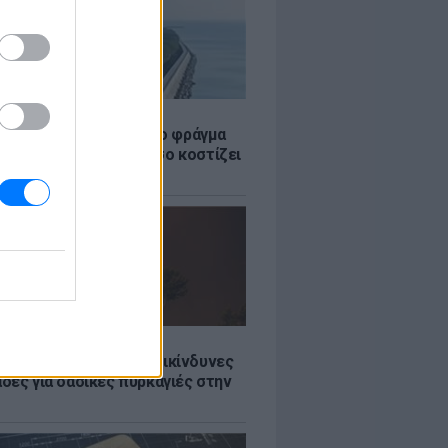
Σ
ώρα έχτισε τσιμεντένιο φράγμα
. για τα τσουνάμι - Πόσο κοστίζει
τί διχάζει
Σ
Ποιες είναι οι 6 πιο επικίνδυνες
δες για δασικές πυρκαγιές στην