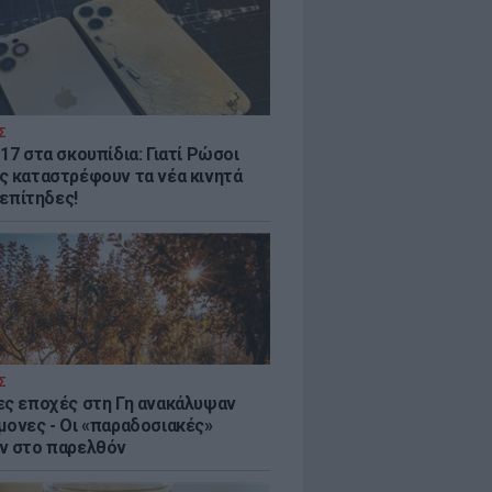
Σ
17 στα σκουπίδια: Γιατί Ρώσοι
ς καταστρέφουν τα νέα κινητά
. επίτηδες!
Σ
ες εποχές στη Γη ανακάλυψαν
μονες - Oι «παραδοσιακές»
ν στο παρελθόν