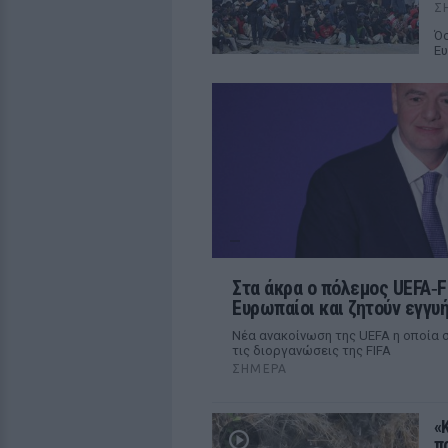
Σ
Όσ
Ευ
Στα άκρα ο πόλεμος UEFA‑FI
Ευρωπαίοι και ζητούν εγγυή
Νέα ανακοίνωση της UEFA η οποία σ
τις διοργανώσεις της FIFA
ΣΉΜΕΡΑ
«
π