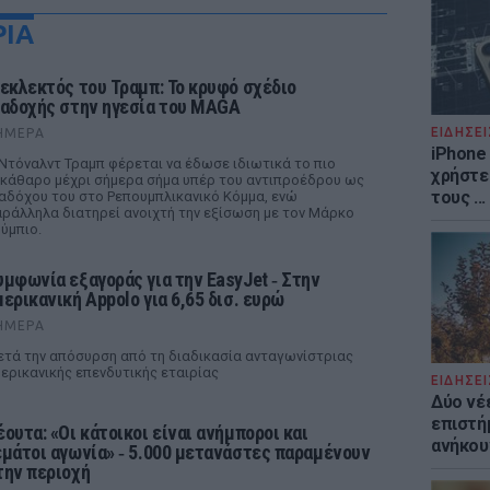
ΡΙΑ
 εκλεκτός του Τραμπ: Το κρυφό σχέδιο
ιαδοχής στην ηγεσία του MAGA
ΕΙΔΗΣΕΙ
ΉΜΕΡΑ
iPhone 
Ντόναλντ Τραμπ φέρεται να έδωσε ιδιωτικά το πιο
χρήστε
κάθαρο μέχρι σήμερα σήμα υπέρ του αντιπροέδρου ως
τους ..
αδόχου του στο Ρεπουμπλικανικό Κόμμα, ενώ
ράλληλα διατηρεί ανοιχτή την εξίσωση με τον Μάρκο
ύμπιο.
υμφωνία εξαγοράς για την EasyJet ‑ Στην
μερικανική Appolo για 6,65 δισ. ευρώ
ΉΜΕΡΑ
τά την απόσυρση από τη διαδικασία ανταγωνίστριας
ερικανικής επενδυτικής εταιρίας
ΕΙΔΗΣΕΙ
Δύο νέ
επιστή
έουτα: «Οι κάτοικοι είναι ανήμποροι και
ανήκου
εμάτοι αγωνία» ‑ 5.000 μετανάστες παραμένουν
την περιοχή