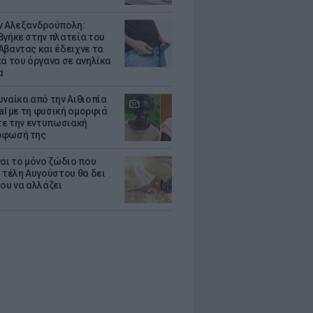
ν Αλεξανδρούπολη:
βγήκε στην πλατεία του
Αβαντας και έδειχνε τα
κά του όργανα σε ανηλίκα
α
υναίκα από την Αιθιοπία
ral με τη φυσική ομορφιά
ίτε την εντυπωσιακή
ρφωσή της
ναι το μόνο ζώδιο που
α τέλη Αυγούστου θα δει
του να αλλάζει