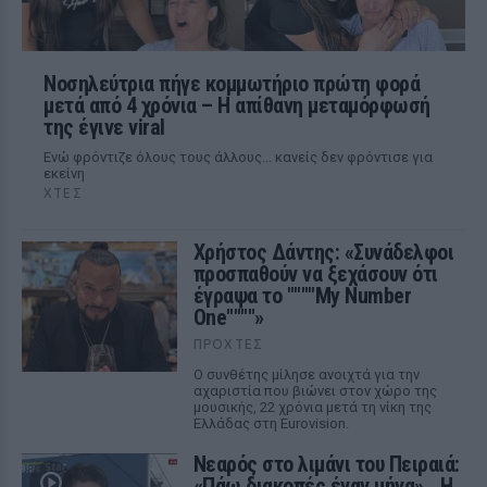
Νοσηλεύτρια πήγε κομμωτήριο πρώτη φορά
μετά από 4 χρόνια – Η απίθανη μεταμόρφωσή
της έγινε viral
Ενώ φρόντιζε όλους τους άλλους... κανείς δεν φρόντισε για
εκείνη
ΧΤΕΣ
Χρήστος Δάντης: «Συνάδελφοι
προσπαθούν να ξεχάσουν ότι
έγραψα το """"My Number
One""""»
ΠΡΟΧΤΈΣ
Ο συνθέτης μίλησε ανοιχτά για την
αχαριστία που βιώνει στον χώρο της
μουσικής, 22 χρόνια μετά τη νίκη της
Ελλάδας στη Eurovision.
Νεαρός στο λιμάνι του Πειραιά:
«Πάω διακοπές έναν μήνα» ‑ Η