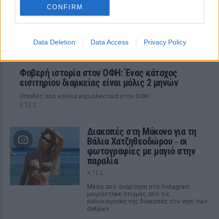
CONFIRM
Data Deletion
Data Access
Privacy Policy
Φοβερή ιστορία στον ΟΦΗ: Ένας κάτοχος
εισιτηρίου διαρκείας είναι μόλις 2 μηνών
Οπαδός από κούνια κυριολεκτικά στον ΟΦΗ
ΧΤΕΣ
Διακοπές στη Μύκονο για τη
Βάλια Χατζηθεοδώρου ‑ οι
φωτογραφίες με μαγιό στην
παραλία
ΧΤΕΣ
Μέσα από ανάρτηση στο Instagram
μοιράστηκε στιγμές από τις
καλοκαιρινές της διακοπές στο νησί των
ανέμων