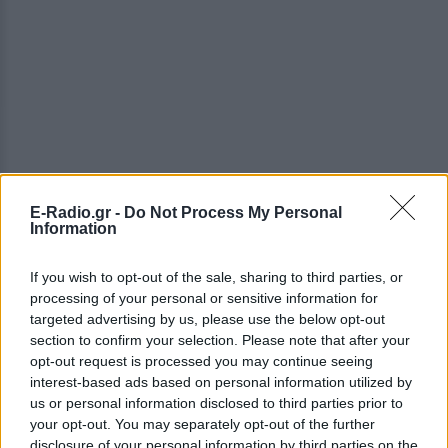
E-Radio.gr -
Do Not Process My Personal
Information
ΔΕΙΤΕ ΕΠΙΣΗΣ
If you wish to opt-out of the sale, sharing to third parties, or
ΣΤΗΝ ΙΔΙΑ ΚΑΤΗΓΟΡΙΑ
processing of your personal or sensitive information for
targeted advertising by us, please use the below opt-out
section to confirm your selection. Please note that after your
Ιωάννα Τούνη: «Έβγαλα όλο το
opt-out request is processed you may continue seeing
βράδυ στο νοσοκομείο με ορούς
και αντιβιώσεις»
interest-based ads based on personal information utilized by
us or personal information disclosed to third parties prior to
ΠΡΙΝ 10 ΏΡΕΣ
your opt-out. You may separately opt-out of the further
Η επιχειρηματίας έπαθε τροφική
disclosure of your personal information by third parties on the