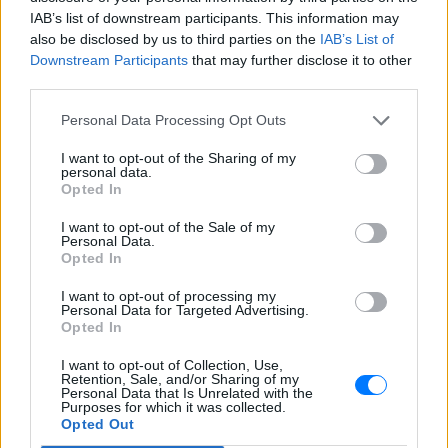
δηλητηρίαση και μοιράστηκε με τους
IAB’s list of downstream participants. This information may
followers της στο Instagram τις δύσκολες
ώρες που πέρασε.
also be disclosed by us to third parties on the
IAB’s List of
Downstream Participants
that may further disclose it to other
Η Γαρυφαλλιά Καληφώνη στην
third parties.
Πάρο με μαύρο μπικίνι ‑ δείτε
τις πόζες της
Personal Data Processing Opt Outs
ΠΡΙΝ 10 ΏΡΕΣ
I want to opt-out of the Sharing of my
Το μοντέλο μοιράστηκε φωτογραφίες
personal data.
από τις καλοκαιρινές της διακοπές στο
Opted In
νησί των Κυκλάδων
I want to opt-out of the Sale of my
Ατύχημα για τον Ιβάν Σβιτάιλο
Personal Data.
στην Κέρκυρα: «Θα σηκωθώ πιο
Opted In
δυνατός»
I want to opt-out of processing my
ΧΤΕΣ
Personal Data for Targeted Advertising.
Ο ηθοποιός και χορευτής μοιράστηκε
Opted In
στο Instagram μια φωτογραφία από
πρόσφατη εξέτασή του, με ένα μήνυμα
I want to opt-out of Collection, Use,
θάρρους
Retention, Sale, and/or Sharing of my
Personal Data that Is Unrelated with the
Purposes for which it was collected.
Opted Out