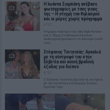
H Ιωάννα Σιαμπάνη ανέβασε
φωτογραφίες με τους γιους
της – Η στιγμή του θηλασμού
και οι μέρες χωρίς πρόγραμμα
ΧΤΕΣ
Η πρώην παίκτρια του «My Style Rocks»
και ο Τζίμης Σταθοκωστόπουλος
απέκτησαν πρόσφατα το δεύτερο παιδί
τους
Στέφανος Τσιτσιπάς: Αγκαλιά
με τη σύντροφό του στην
Ελβετία και κοινή βραδινή
έξοδος για δείπνο
ΧΤΕΣ
Ο Έλληνας τενίστας βρίσκεται σε σχέση
με την εικαστικό καταγωγής Σικάγο,
Κρίστεν Τομς