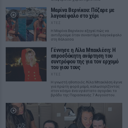
Μαρίνα Βερνίκου: Πόζαρε με
λαγοκέφαλο στο χέρι
ΧΤΕΣ
Η Μαρίνα Βερνίκου εξηγεί πώς να
αντιδρούμε όταν συναντάμε λαγοκέφαλο
στη θάλασσα
Γέννησε η Λίλα Μπακλέση: Η
απροσδόκητη ανάρτηση του
συντρόφου της για τον ερχομό
του γιου τους
ΧΤΕΣ
Η γνωστή ηθοποιός Λίλα Μπακλέση έγινε
για πρώτη φορά μαμά, καλωσορίζοντας
στον κόσμο ένα υγιέστατο αγοράκι το
βράδυ της Παρασκευής 7 Αυγούστου.