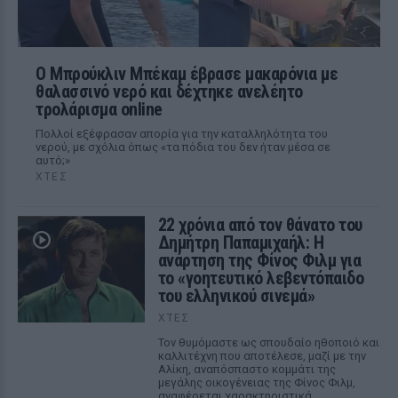
Ο Μπρούκλιν Μπέκαμ έβρασε μακαρόνια με
θαλασσινό νερό και δέχτηκε ανελέητο
τρολάρισμα online
Πολλοί εξέφρασαν απορία για την καταλληλότητα του
νερού, με σχόλια όπως «τα πόδια του δεν ήταν μέσα σε
αυτό;»
ΧΤΕΣ
22 χρόνια από τον θάνατο του
Δημήτρη Παπαμιχαήλ: Η
ανάρτηση της Φίνος Φιλμ για
το «γοητευτικό λεβεντόπαιδο
του ελληνικού σινεμά»
ΧΤΕΣ
Τον θυμόμαστε ως σπουδαίο ηθοποιό και
καλλιτέχνη που αποτέλεσε, μαζί με την
Αλίκη, αναπόσπαστο κομμάτι της
μεγάλης οικογένειας της Φίνος Φιλμ,
αναφέρεται χαρακτηριστικά