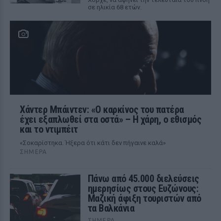
σε ηλικία 68 ετών.
Χάντερ Μπάιντεν: «Ο καρκίνος του πατέρα
έχει εξαπλωθεί στα οστά» – Η χάρη, ο εθισμός
και το ντιμπέιτ
«Σοκαρίστηκα. Ήξερα ότι κάτι δεν πήγαινε καλά»
ΣΉΜΕΡΑ
Πάνω από 45.000 διελεύσεις
ημερησίως στους Ευζώνους:
Μαζική άφιξη τουριστών από
τα Βαλκάνια
ΣΉΜΕΡΑ