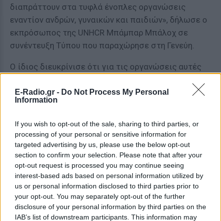
διαπράττουν στα τυφλά ένοπλες οργανώσεις
εναντίον ανδρών, γυναικών και παιδιών», δήλωσε ο
εκπρόσωπος της UNHCR Μπάμπαρ Μπάλοχ σε
συνέντευξη Τύπου που παραχώρησε στη Γενεύη.
Ο ίδιος διευκρίνισε ότι για τις οργανώσεις αυτές
δεν γνωρίζουμε πολλά και είναι διαφορετικές από
την ισλαμιστική Μπόκο Χαράμ που τρομοκρατεί
E-Radio.gr -
Do Not Process My Personal
Information
εδώ και χρόνια την περιοχή. Ωστόσο οι οργανώσεις
αυτές δείχνουν να είναι καλά εξοπλισμένες και
If you wish to opt-out of the sale, sharing to third parties, or
οργανωμένες, πρόσθεσε. Κάποιοι από αυτούς που
processing of your personal or sensitive information for
έχουν εγκαταλείψει τις πολιτείες Σόκοτο, Ζαμφάρα
targeted advertising by us, please use the below opt-out
section to confirm your selection. Please note that after your
και Κάτσινα για να γλιτώσουν από την βία
opt-out request is processed you may continue seeing
αναφέρουν απαγωγές, βασανιστήρια, εκβιασμούς,
interest-based ads based on personal information utilized by
δολοφονίες, βιασμούς και την καταστροφή
us or personal information disclosed to third parties prior to
σπιτιών.
your opt-out. You may separately opt-out of the further
disclosure of your personal information by third parties on the
[ΠΗΓΗ]
IAB’s list of downstream participants. This information may