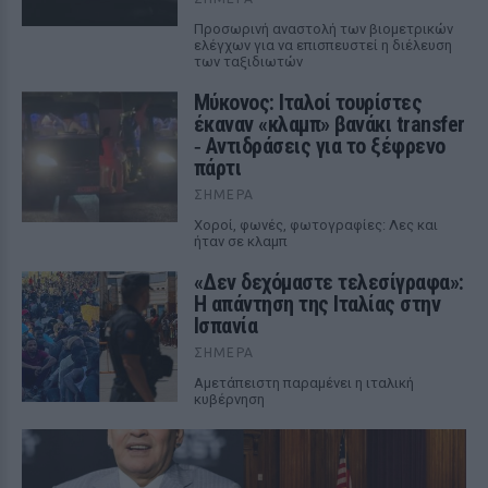
Προσωρινή αναστολή των βιομετρικών
ελέγχων για να επισπευστεί η διέλευση
των ταξιδιωτών
Μύκονος: Ιταλοί τουρίστες
έκαναν «κλαμπ» βανάκι transfer
‑ Αντιδράσεις για το ξέφρενο
πάρτι
ΣΉΜΕΡΑ
Χοροί, φωνές, φωτογραφίες: Λες και
ήταν σε κλαμπ
«Δεν δεχόμαστε τελεσίγραφα»:
Η απάντηση της Ιταλίας στην
Ισπανία
ΣΉΜΕΡΑ
Αμετάπειστη παραμένει η ιταλική
κυβέρνηση