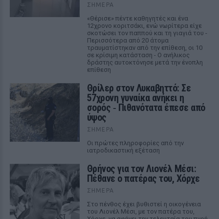
ΣΉΜΕΡΑ
«Θέρισε» πέντε καθηγητές και ένα
12χρονο κοριτσάκι, ενώ νωρίτερα είχε
σκοτώσει τον παππού και τη γιαγιά του -
Περισσότερα από 20 άτομα
τραυματίστηκαν από την επίθεση, οι 10
σε κρίσιμη κατάσταση - Ο ανήλικος
δράστης αυτοκτόνησε μετά την ένοπλη
επίθεση
Θρίλερ στον Λυκαβηττό: Σε
57χρονη γυναίκα ανήκει η
σορός ‑ Πιθανότατα έπεσε από
ύψος
ΣΉΜΕΡΑ
Οι πρώτες πληροφορίες από την
ιατροδικαστική εξέταση
Θρήνος για τον Λιονέλ Μέσι:
Πέθανε ο πατέρας του, Χόρχε
ΣΉΜΕΡΑ
Στο πένθος έχει βυθιστεί η οικογένεια
του Λιονέλ Μέσι, με τον πατέρα του,
Χόρχε, να αφήνει την τελευταία του πνοή