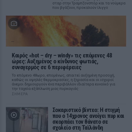
σταρ στην Τραμπζονσπόρ και τα νούμερα
που βγάζουν, προκαλούν ίλιγγο
Καιρός «hot – dry – windy» τις επόμενες 48
ώρες: Αυξημένος ο κίνδυνος φωτιάς,
συναγερμός σε 6 περιφέρειες
Το επόμενο 48ωρο, επομένως, απαιτεί αυξημένη προσοχή,
καθώς οι υψηλές θερμοκρασίες, η ξηρασία και οι ισχυροί
άνεμοι δημιουργούν ένα περιβάλλον ιδιαίτερα ευνοϊκό για
την ταχεία εξάπλωση μιας πυρκαγιάς
ΣΉΜΕΡΑ
Σοκαριστικό βίντεο: Η στιγμή
που ο 14χρονος ανοίγει πυρ και
σκορπάει τον θάνατο σε
σχολείο στη Ταϊλάνδη