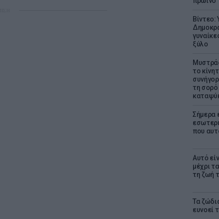
πρωινό
ΜΙΣΗ
Βίντεο:
Δημοκρα
γυναίκε
ξύλο
Μυστράς
το κίνη
συνήγορ
τη σορό
καταψύ
Σήμερα 
εσωτερι
που αυτ
Αυτό εί
μέχρι τ
τη ζωή 
Τα ζώδια
ευνοεί 