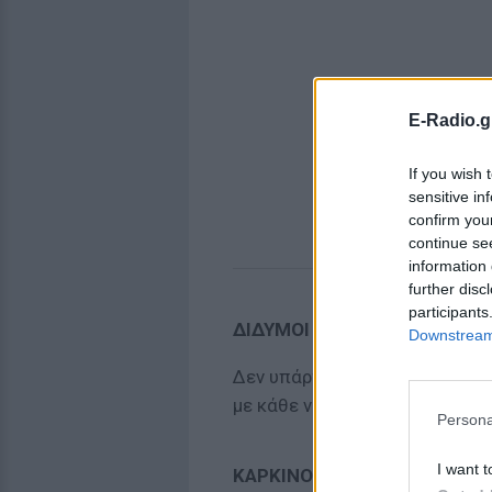
E-Radio.g
If you wish 
sensitive in
confirm you
continue se
information 
further disc
participants
ΔΙΔΥΜΟΙ
Downstream 
Δεν υπάρχει κανένας λόγος ν
με κάθε νέα γνωριμία!
Persona
I want t
ΚΑΡΚΙΝΟΣ