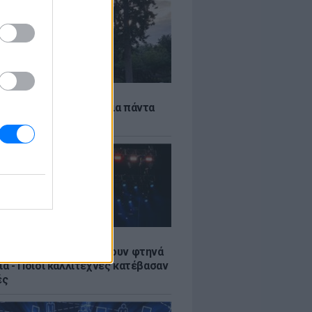
Α
τέκτονας που άλλαξε για πάντα
ήνα
LE
αυλίες επιτέλους βγάζουν φτηνά
ια - Ποιοι καλλιτέχνες κατέβασαν
ές