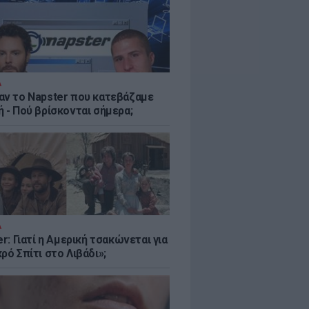
Α
αν το Napster που κατεβάζαμε
 - Πού βρίσκονται σήμερα;
Α
er: Γιατί η Αμερική τσακώνεται για
ρό Σπίτι στο Λιβάδι»;