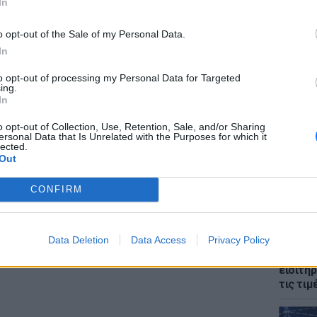
In
ΜΙΣΗ
o opt-out of the Sale of my Personal Data.
In
to opt-out of processing my Personal Data for Targeted
ing.
ΘΕΜΑΤ
In
Ο αρχι
την Αθ
o opt-out of Collection, Use, Retention, Sale, and/or Sharing
ersonal Data that Is Unrelated with the Purposes for which it
lected.
Out
CONFIRM
Data Deletion
Data Access
Privacy Policy
LIFESTY
Οι συν
εισιτήρ
τις τιμ