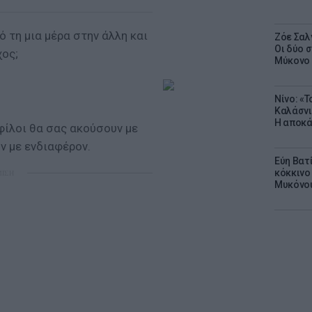
 τη μια μέρα στην άλλη και
Ζόε Σαλ
Οι δύο 
χος;
Μύκονο
Νίνο: «
Καλάσνι
Η αποκά
 φίλοι θα σας ακούσουν με
ν με ενδιαφέρον.
Εύη Βατ
κόκκινο 
ΜΙΣΗ
Μυκόνο