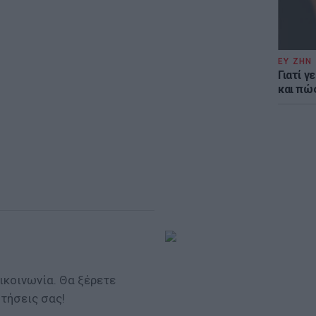
ΕΥ ΖΗΝ
Γιατί γ
και πώ
πικοινωνία. Θα ξέρετε
ητήσεις σας!