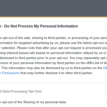
r -
Do Not Process My Personal Information
to opt-out of the sale, sharing to third parties, or processing of your per
formation for targeted advertising by us, please use the below opt-out s
r selection. Please note that after your opt-out request is processed y
eing interest-based ads based on personal information utilized by us or
disclosed to third parties prior to your opt-out. You may separately opt-
losure of your personal information by third parties on the IAB’s list of
. This information may also be disclosed by us to third parties on the
IA
Participants
that may further disclose it to other third parties.
α αισθάνεστε νευρικότητα
LIFESTY
Ο Γιώρ
l Data Processing Opt Outs
φάρσα 
έγινε σ
o opt-out of the Sharing of my personal data.