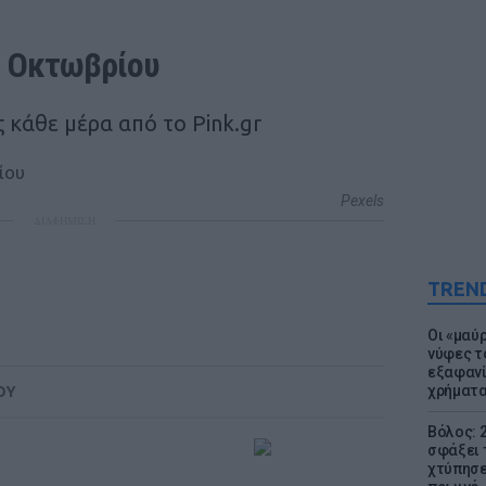
1 Οκτωβρίου
 κάθε μέρα από το Pink.gr
Pexels
ΔΙΑΦΗΜΙΣΗ
TREN
Οι «μαύ
νύφες τ
εξαφανί
χρήματ
ΟΥ
Βόλος: 
σφάξει 
χτύπησε