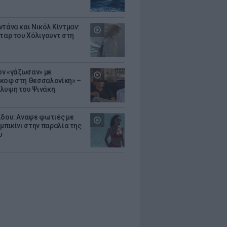
ντάνα και Νικόλ Κίντμαν:
σταρ του Χόλιγουντ στη
Τον «γάζωσαν» με
κοφ στη Θεσσαλονίκη» –
λυψη του Ψινάκη
ίδου: Αναψε φωτιές με
μπικίνι στην παραλία της
υ