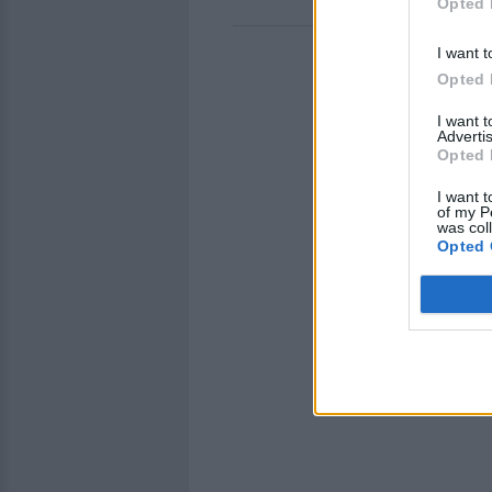
Opted 
ΔΙΑΦΗ
I want t
Opted 
I want 
Advertis
Opted 
I want t
of my P
was col
Opted 