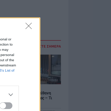
sonal or
ection to
ΔΙΑΒΑΣΤΕ ΣΗΜΕΡΑ
ou may
 personal
out of the
 downstream
B’s List of
LE
γος Μανίκας έστησε απίθανη
σε υπάλληλο καφετέριας – Τι
το βίντεο