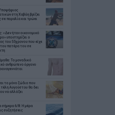
 Υποψήφιος
τικών στη Χαβάη βρίζει
ς σε παραλία και τρώει
: «Δεν ήταν οικονομικό
τρο» υποστηρίζει ο
ος του 55χρονου που είχε
 του πατέρα του σε
κτη
έμαθα: Το μοναδικό
κό ανθρώπινο όργανο
οαναγεννάται
ναι το μόνο ζώδιο που
α τέλη Αυγούστου θα δει
του να αλλάζει
 σήμερα 6/8: Η μέρα
τις συζητήσεις