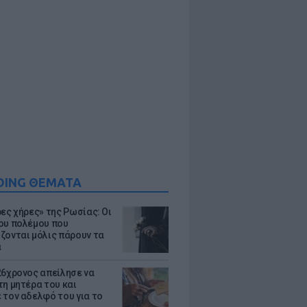
DING ΘΕΜΑΤΑ
ρες χήρες» της Ρωσίας: Οι
ου πολέμου που
ζονται μόλις πάρουν τα
α
26χρονος απείλησε να
τη μητέρα του και
 τον αδελφό του για το