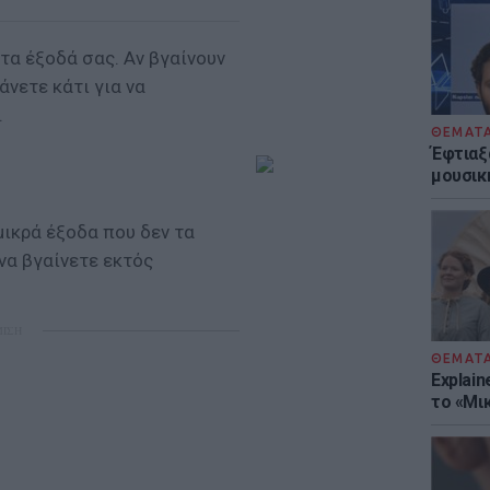
τα έξοδά σας. Αν βγαίνουν
άνετε κάτι για να
.
ΘΕΜΑΤ
Έφτιαξ
μουσική
μικρά έξοδα που δεν τα
 να βγαίνετε εκτός
ΜΙΣΗ
ΘΕΜΑΤ
Explain
το «Μικ