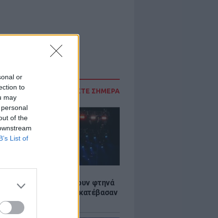
sonal or
ection to
ΔΙΑΒΑΣΤΕ ΣΗΜΕΡΑ
ou may
 personal
out of the
 downstream
B’s List of
LE
αυλίες επιτέλους βγάζουν φτηνά
ια - Ποιοι καλλιτέχνες κατέβασαν
ές