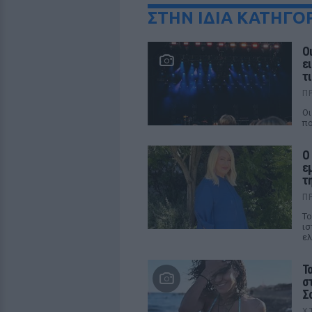
ΣΤΗΝ ΙΔΙΑ ΚΑΤΗΓΟ
Ο
ε
τ
Π
Οι
πο
Ο
ε
τ
Π
Το
ισ
ελ
Τ
σ
Σ
Χ