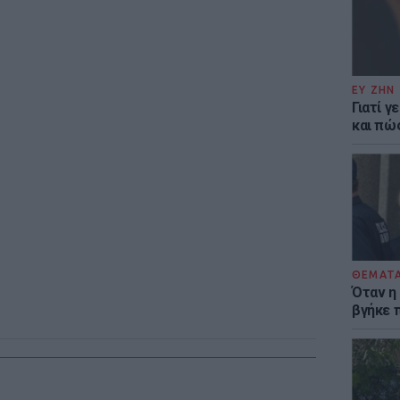
ΕΥ ΖΗΝ
Γιατί γ
και πώ
ΘΕΜΑΤ
Όταν η
βγήκε 