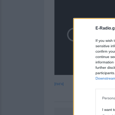
E-Radio.g
If you wish 
sensitive in
confirm you
continue se
information 
further disc
participants
Downstream 
[ΠΗΓΗ]
Persona
I want t