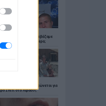
Α
αν το Napster που κατεβάζαμε
 - Πού βρίσκονται σήμερα;
Α
er: Γιατί η Αμερική τσακώνεται για
ρό Σπίτι στο Λιβάδι»;