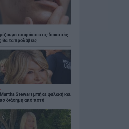
εμίζουμε σπυράκια στις διακοπές
ς θα τα προλάβεις
Α
 Martha Stewart μπήκε φυλακή και
πιο διάσημη από ποτέ