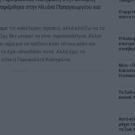
Things»
αναφέρθηκε στην Ηλιάνα Παπαγεωργίου και
Ο αρχιτ
πάντα τ
χαμε τις καλύτερες σχέσεις, αλλά ελπίζω να τα
Όχι, δεν μπορεί να γίνει παρουσιάστρια. Άλλοι
Η δολοφ
ι αίμα για να παίξουν έναν τέτοιο ρόλο και
επιστρέ
συνέβησ
το έχει σπουδάσει ποτέ. Αλλά έχει το
, είπε η Γαρυφαλλιά Καληφώνη.
Νίνο: «
Καλάσνι
ΔΙΑΦΗΜΙΣΗ
Η αποκά
Τα ζώδια
ευνοεί 
Αυτό εί
μέχρι τ
τη ζωή 