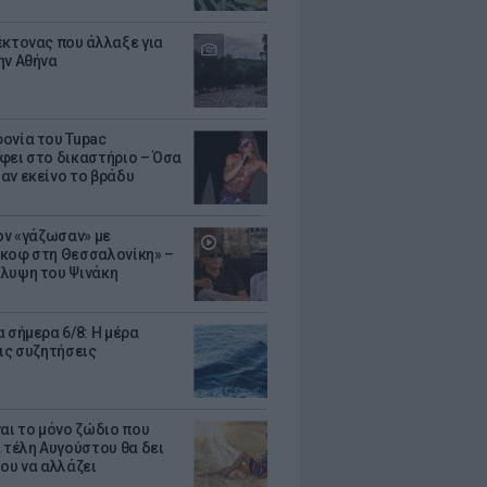
έκτονας που άλλαξε για
ην Αθήνα
ονία του Tupac
φει στο δικαστήριο – Όσα
αν εκείνο το βράδυ
Τον «γάζωσαν» με
κοφ στη Θεσσαλονίκη» –
λυψη του Ψινάκη
 σήμερα 6/8: Η μέρα
τις συζητήσεις
ναι το μόνο ζώδιο που
α τέλη Αυγούστου θα δει
του να αλλάζει