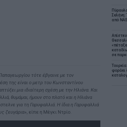
Πύραυλο
Σελήνη: 
από NAS
Απίστευ
Θεσσαλο
«πέταξε
καταδίω
σε παρκ
Τουρκία
φοράει δ
Παπαγεωργίου τότε έβγαινε με τον
καταλογ
έση της είναι ο μετρ του Κωνσταντίνου
πτύξει μια ιδιαίτερη σχέση με την Ηλιάνα. Και
λιά, θυμάμαι, ήμουν στο πλατό και η Ηλιάνα
έστελνε για τη Γαρυφαλλιά. Η ίδια η Γαρυφαλλιά
 ως ζευγάρια»
, είπε η Μέγκι Ντρίο.