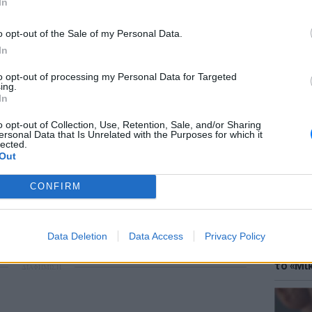
In
o opt-out of the Sale of my Personal Data.
In
to opt-out of processing my Personal Data for Targeted
ing.
ΘΕΜΑΤ
In
Έφτιαξ
μουσική
o opt-out of Collection, Use, Retention, Sale, and/or Sharing
ersonal Data that Is Unrelated with the Purposes for which it
gr στο
Google News
και μάθετε πρώτοι
τα
lected.
Out
CONFIRM
έματα για
Μόδα
,
Ομορφιά
,
Σχέσεις
και
ink.gr
!
Data Deletion
Data Access
Privacy Policy
r και στο Instagram
ΘΕΜΑΤ
Explain
το «Μικ
ΔΙΑΦΗΜΙΣΗ