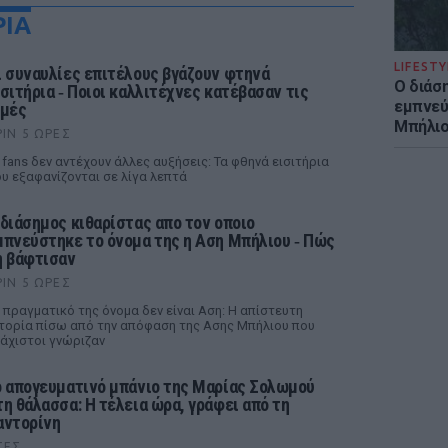
ΡΙΑ
LIFESTY
ι συναυλίες επιτέλους βγάζουν φτηνά
Ο διάσ
ισιτήρια ‑ Ποιοι καλλιτέχνες κατέβασαν τις
εμπνεύ
ιμές
Μπήλιο
ΡΙΝ 5 ΏΡΕΣ
 fans δεν αντέχουν άλλες αυξήσεις: Τα φθηνά εισιτήρια
υ εξαφανίζονται σε λίγα λεπτά
 διάσημος κιθαρίστας απο τον οποιο
μπνεύστηκε το όνομα της η Αση Μπήλιου ‑ Πώς
η βάφτισαν
ΡΙΝ 5 ΏΡΕΣ
 πραγματικό της όνομα δεν είναι Αση: Η απίστευτη
τορία πίσω από την απόφαση της Ασης Μπήλιου που
άχιστοι γνώριζαν
ο απογευματινό μπάνιο της Μαρίας Σολωμού
τη θάλασσα: Η τέλεια ώρα, γράφει από τη
αντορίνη
ΤΕΣ