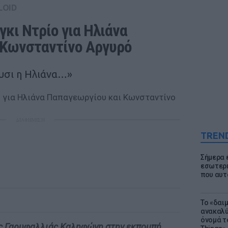
LOID
κι Ντρίο για Ηλιάνα 
 Κωνσταντίνο Αργυρό
υσι η Ηλιάνα…»
ΔΙΑΦΗΜΙΣΗ
TREN
Σήμερα 
εσωτερι
που αυτ
Το «δαι
ανακαλύ
όνομά τ
ς Γαρυφαλλιάς Καληφώνη στην εκπομπή