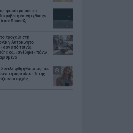
ς προσέκρουσε στη
Τι κρύβει η «σιγή ιχθύος»
A και SpaceX;
το τροχαίο στη
νίκη: Αυτοκίνητο
» σαν από ταινία
ξης και «ανέβηκε» πάνω
αρισμένο
: Συνελήφθη ηθοποιός που
oνητή ως κολιέ - Τι της
ίζουν οι αρχές