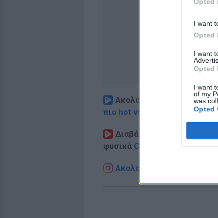
Opted 
I want t
Opted 
I want 
Advertis
Opted 
I want t
of my P
Ακολουθήστε το E-Radio.
was col
Opted 
πιο hot νέα
.
Διαβάστε περισσότερα θ
φυσικά
Celebrities
στο νέο
P
Ακολουθήστε το E-Radio.g