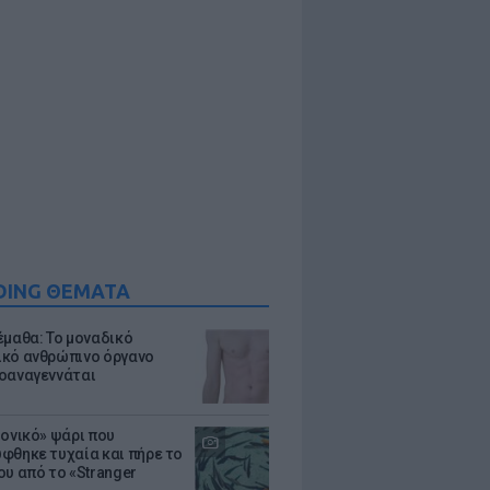
DING ΘΕΜΑΤΑ
έμαθα: Το μοναδικό
κό ανθρώπινο όργανο
οαναγεννάται
μονικό» ψάρι που
φθηκε τυχαία και πήρε το
ου από το «Stranger