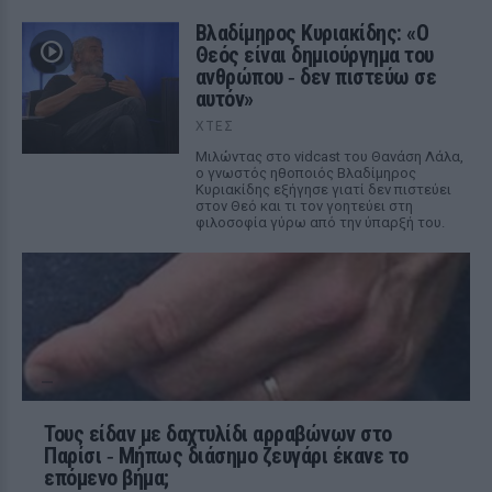
Βλαδίμηρος Κυριακίδης: «Ο
Θεός είναι δημιούργημα του
ανθρώπου ‑ δεν πιστεύω σε
αυτόν»
ΧΤΕΣ
Μιλώντας στο vidcast του Θανάση Λάλα,
ο γνωστός ηθοποιός Βλαδίμηρος
Κυριακίδης εξήγησε γιατί δεν πιστεύει
στον Θεό και τι τον γοητεύει στη
φιλοσοφία γύρω από την ύπαρξή του.
Τους είδαν με δαχτυλίδι αρραβώνων στο
Παρίσι ‑ Μήπως διάσημο ζευγάρι έκανε το
επόμενο βήμα;