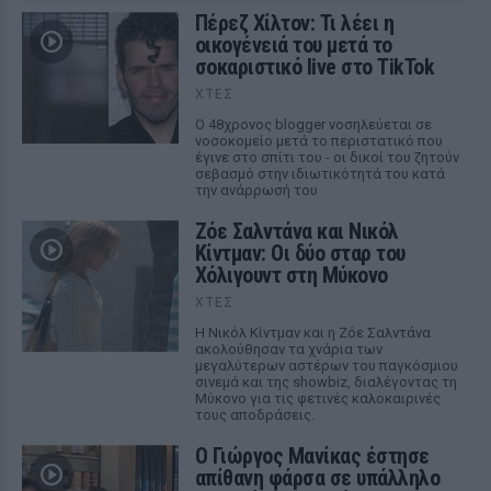
Πέρεζ Χίλτον: Τι λέει η
οικογένειά του μετά το
σοκαριστικό live στο TikTok
ΧΤΕΣ
Ο 48χρονος blogger νοσηλεύεται σε
νοσοκομείο μετά το περιστατικό που
έγινε στο σπίτι του - οι δικοί του ζητούν
σεβασμό στην ιδιωτικότητά του κατά
την ανάρρωσή του
Ζόε Σαλντάνα και Νικόλ
Κίντμαν: Οι δύο σταρ του
Χόλιγουντ στη Μύκονο
ΧΤΕΣ
Η Νικόλ Κίντμαν και η Ζόε Σαλντάνα
ακολούθησαν τα χνάρια των
μεγαλύτερων αστέρων του παγκόσμιου
σινεμά και της showbiz, διαλέγοντας τη
Μύκονο για τις φετινές καλοκαιρινές
τους αποδράσεις.
Ο Γιώργος Μανίκας έστησε
απίθανη φάρσα σε υπάλληλο