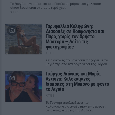
Το ζευγάρι εντοπίστηκε στο Παρίσι με βέρες του γαλλικού
οίκου Boucheron στο αριστερό χέρι
ΧΤΕΣ
Γαρυφαλλιά Καληφώνη:
Διακοπές σε Κουφονήσια και
Πάρο, χωρίς τον Χρήστο
Μάστορα – Δείτε τις
φωτογραφίες
ΧΤΕΣ
Στις εικόνες που ανέβασε ποζάρει με το
μαγιό της στα υπέροχα νερά της Πάρου
Γιώργος Λιάγκας και Μαρία
Αντωνά: Καλοκαιρινές
διακοπές στη Μύκονο με φόντο
το Αιγαίο
ΧΤΕΣ
Το ζευγάρι απολαμβάνει τις
καλοκαιρινές στιγμές πριν επιστρέψει
στις υποχρεώσεις της Αθήνας