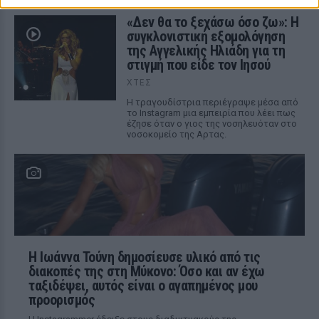
«Δεν θα το ξεχάσω όσο ζω»: Η
συγκλονιστική εξομολόγηση
της Αγγελικής Ηλιάδη για τη
στιγμή που είδε τον Ιησού
ΧΤΕΣ
Η τραγουδίστρια περιέγραψε μέσα από
το Instagram μια εμπειρία που λέει πως
έζησε όταν ο γιος της νοσηλευόταν στο
νοσοκομείο της Αρτας.
Η Ιωάννα Τούνη δημοσίευσε υλικό από τις
διακοπές της στη Μύκονο: Όσο και αν έχω
ταξιδέψει, αυτός είναι ο αγαπημένος μου
προορισμός