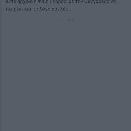
είπε αρχικά η Φαίη Σκορδά, με τον Ουγγαρέζο να
παίρνει και το λόγο και λέει:
ΔΙΑΦΗΜΙΣΗ