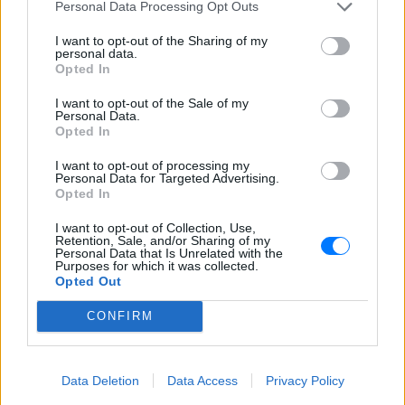
ΔΕΙΤΕ ΕΠΙΣΗΣ
Personal Data Processing Opt Outs
I want to opt-out of the Sharing of my
personal data.
ΣΤΗΝ ΙΔΙΑ ΚΑΤΗΓΟΡΙΑ
Opted In
Πού εξαφανίστηκε η Dido; Η
I want to opt-out of the Sale of my
τραγουδίστρια που πούλησε 40
Personal Data.
Opted In
εκ. δίσκους άφησε τη δόξα και
άλλαξε ζωή
I want to opt-out of processing my
ΠΡΙΝ 7 ΏΡΕΣ
Personal Data for Targeted Advertising.
Opted In
Με επιτυχίες όπως τα «Thank You»,
«White Flag» και τη θρυλική συνεργασία
I want to opt-out of Collection, Use,
της με τον Eminem στο «Stan», η Dido
Retention, Sale, and/or Sharing of my
έγινε μία από τις μεγαλύτερες ποπ σταρ
Personal Data that Is Unrelated with the
των 00s
Purposes for which it was collected.
Opted Out
Η πιο δύσκολη στιγμή στη ζωή
του Barack Obama δεν συνέβη
CONFIRM
στον Λευκό Οίκο
ΠΡΙΝ 7 ΏΡΕΣ
Η νύχτα που ο Barack και η Michelle
Data Deletion
Data Access
Privacy Policy
Obama φοβήθηκαν για τη ζωή της κόρης
τους