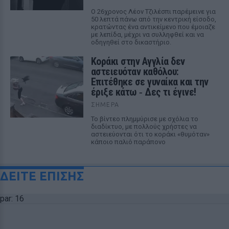
Ο 26χρονος Λέον Τζιλέσπι παρέμεινε για
50 λεπτά πάνω από την κεντρική είσοδο,
κρατώντας ένα αντικείμενο που έμοιαζε
με λεπίδα, μέχρι να συλληφθεί και να
οδηγηθεί στο δικαστήριο.
Kοράκι στην Αγγλία δεν
αστειευόταν καθόλου:
Επιτέθηκε σε γυναίκα και την
έριξε κάτω ‑ Δες τι έγινε!
ΣΉΜΕΡΑ
Το βίντεο πλημμύρισε με σχόλια το
διαδίκτυο, με πολλούς χρήστες να
αστειεύονται ότι το κοράκι «θυμόταν»
κάποιο παλιό παράπονο
ΔΕΙΤΕ ΕΠΙΣΗΣ
par: 16