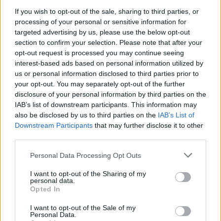
έχουν πολύ μεγάλη συμβολή στην οικονομία και την
If you wish to opt-out of the sale, sharing to third parties, or
processing of your personal or sensitive information for
κοινωνία μας. Χρειάζεται να τους βοηθήσουμε να
targeted advertising by us, please use the below opt-out
κάνουν τη δουλειά τους», πρόσθεσε.
section to confirm your selection. Please note that after your
opt-out request is processed you may continue seeing
Στους νέους κανονισμούς θα περιλαμβάνονται
interest-based ads based on personal information utilized by
επίσης και προβλέψεις ώστε οι νέες συσκευές που
us or personal information disclosed to third parties prior to
κατασκευάζονται να έχουν μεγαλύτερη ενεργειακή
your opt-out. You may separately opt-out of the further
disclosure of your personal information by third parties on the
απόδοση, κάτι που θα εξασφαλίσει άμεση
IAB’s list of downstream participants. This information may
εξοικονόμηση 20 δισ. ευρώ στους λογαριασμούς
also be disclosed by us to third parties on the
IAB’s List of
ενέργειας ετησίως στην Ευρώπη από το 2030 και
Downstream Participants
that may further disclose it to other
μετά. Αυτό αντιστοιχεί στο 5% του ηλεκτρικού
third parties.
ρεύματος που καταναλώνεται στην ΕΕ.
Personal Data Processing Opt Outs
[ΠΗΓΗ]
I want to opt-out of the Sharing of my
personal data.
Opted In
ΔΙΑΦΗΜΙΣΗ
I want to opt-out of the Sale of my
Personal Data.