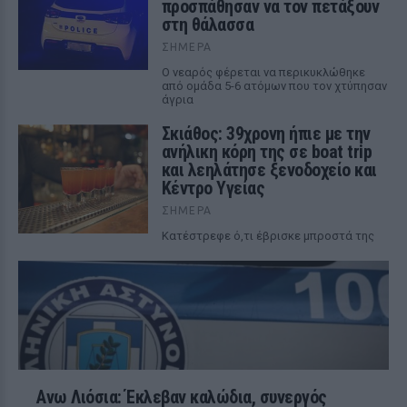
προσπάθησαν να τον πετάξουν
στη θάλασσα
ΣΉΜΕΡΑ
Ο νεαρός φέρεται να περικυκλώθηκε
από ομάδα 5-6 ατόμων που τον χτύπησαν
άγρια
Σκιάθος: 39χρονη ήπιε με την
ανήλικη κόρη της σε boat trip
και λεηλάτησε ξενοδοχείο και
Κέντρο Υγείας
ΣΉΜΕΡΑ
Κατέστρεφε ό,τι έβρισκε μπροστά της
Ανω Λιόσια: Έκλεβαν καλώδια, συνεργός