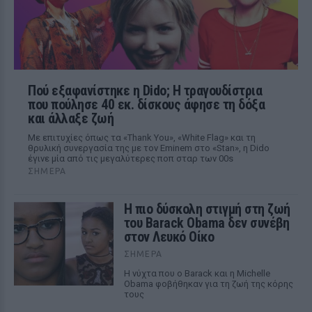
Πού εξαφανίστηκε η Dido; Η τραγουδίστρια
που πούλησε 40 εκ. δίσκους άφησε τη δόξα
και άλλαξε ζωή
Με επιτυχίες όπως τα «Thank You», «White Flag» και τη
θρυλική συνεργασία της με τον Eminem στο «Stan», η Dido
έγινε μία από τις μεγαλύτερες ποπ σταρ των 00s
ΣΉΜΕΡΑ
Η πιο δύσκολη στιγμή στη ζωή
του Barack Obama δεν συνέβη
στον Λευκό Οίκο
ΣΉΜΕΡΑ
Η νύχτα που ο Barack και η Michelle
Obama φοβήθηκαν για τη ζωή της κόρης
τους