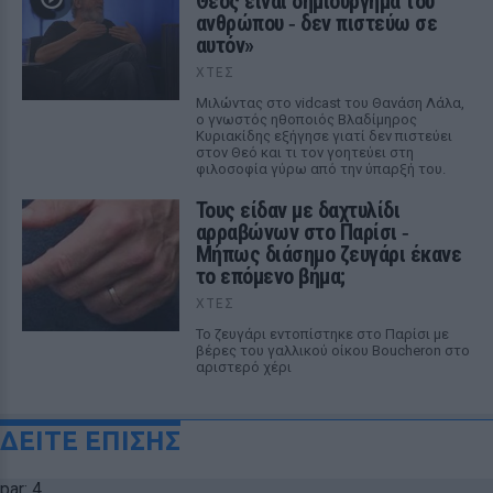
Θεός είναι δημιούργημα του
ανθρώπου ‑ δεν πιστεύω σε
αυτόν»
ΧΤΕΣ
Μιλώντας στο vidcast του Θανάση Λάλα,
ο γνωστός ηθοποιός Βλαδίμηρος
Κυριακίδης εξήγησε γιατί δεν πιστεύει
στον Θεό και τι τον γοητεύει στη
φιλοσοφία γύρω από την ύπαρξή του.
Τους είδαν με δαχτυλίδι
αρραβώνων στο Παρίσι ‑
Μήπως διάσημο ζευγάρι έκανε
το επόμενο βήμα;
ΧΤΕΣ
Το ζευγάρι εντοπίστηκε στο Παρίσι με
βέρες του γαλλικού οίκου Boucheron στο
αριστερό χέρι
ΔΕΙΤΕ ΕΠΙΣΗΣ
par: 4