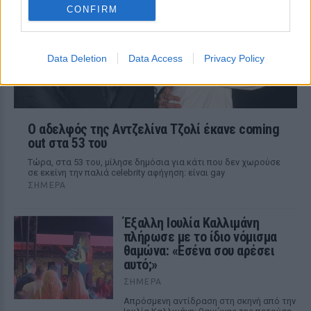
CONFIRM
Data Deletion
Data Access
Privacy Policy
Ο αδελφός της Αντζελίνα Τζολί έκανε coming
out στα 53 του
Τώρα, στα 53 του, μίλησε δημόσια για κάτι που δεν χωρούσε
σε εκείνη την παλιά celebrity αφήγηση: είναι gay
ΣΉΜΕΡΑ
Έξαλλη Ιουλία Καλλιμάνη
πλήρωσε με το ίδιο νόμισμα
θαμώνα: «Εσένα σου αρέσει
αυτό;»
ΣΉΜΕΡΑ
Απρόσμενη αντίδραση στη σκηνή από την