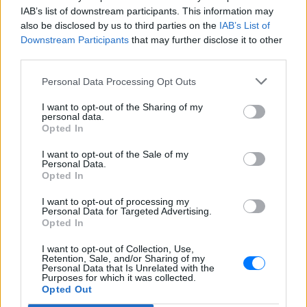
IAB’s list of downstream participants. This information may
Δεν με αγγίζει, έχω ροδόχρου ακμή, η
also be disclosed by us to third parties on the
οποία επιδεινώθηκε από τις ορμόνες της
IAB’s List of
εγκυμοσύνης, ανέφερε η ηθοποιός
Downstream Participants
that may further disclose it to other
third parties.
Μύκονος: Ιταλοί παρτάρουν σε
έξαλλη κατάσταση μέσα σε...
Personal Data Processing Opt Outs
βανάκι ‑ Η αντίδραση του
οδηγού
I want to opt-out of the Sharing of my
personal data.
ΣΉΜΕΡΑ
Opted In
Στα πλάνα που δημοσιεύει το Mykonos
live TV, οι επιβάτες φαίνονται να
I want to opt-out of the Sale of my
διασκεδάζουν με ιδιαίτερα έντονο
Personal Data.
τρόπο, χοροπηδώντας, τραγουδώντας
Opted In
και φωνάζοντας μέσα στο όχημα
I want to opt-out of processing my
Η Μαρία Μενούνος φόρεσε
Personal Data for Targeted Advertising.
μπικίνι με τα χρώματα της
Opted In
ελληνικής σημαίας
I want to opt-out of Collection, Use,
ΣΉΜΕΡΑ
Retention, Sale, and/or Sharing of my
Personal Data that Is Unrelated with the
«Κάθε χρόνο η Ελλάδα μου χαρίζει κάτι
Purposes for which it was collected.
που δεν ήξερα ότι μου έλειπε» σημειώνει
Opted Out
η Μαρία Μενούνος στο post της