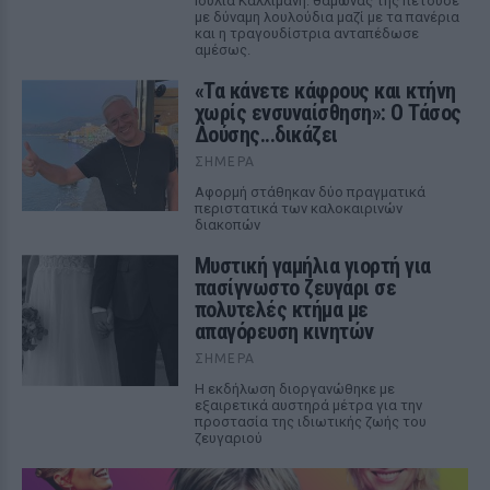
Ιουλία Καλλιμάνη: θαμώνας της πετούσε
με δύναμη λουλούδια μαζί με τα πανέρια
και η τραγουδίστρια ανταπέδωσε
αμέσως.
«Τα κάνετε κάφρους και κτήνη
χωρίς ενσυναίσθηση»: Ο Τάσος
Δούσης...δικάζει
ΣΉΜΕΡΑ
Αφορμή στάθηκαν δύο πραγματικά
περιστατικά των καλοκαιρινών
διακοπών
Μυστική γαμήλια γιορτή για
πασίγνωστο ζευγάρι σε
πολυτελές κτήμα με
απαγόρευση κινητών
ΣΉΜΕΡΑ
Η εκδήλωση διοργανώθηκε με
εξαιρετικά αυστηρά μέτρα για την
προστασία της ιδιωτικής ζωής του
ζευγαριού