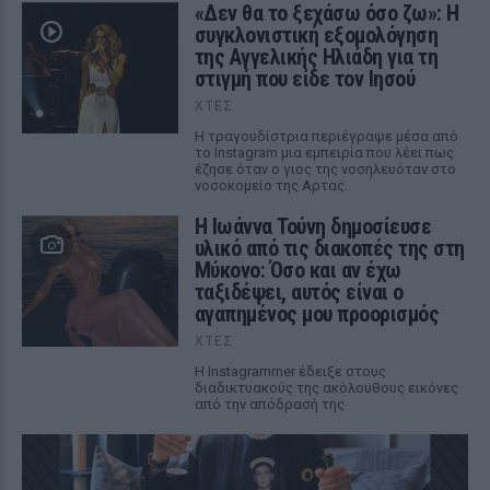
«Δεν θα το ξεχάσω όσο ζω»: Η
συγκλονιστική εξομολόγηση
της Αγγελικής Ηλιάδη για τη
στιγμή που είδε τον Ιησού
ΧΤΕΣ
Η τραγουδίστρια περιέγραψε μέσα από
το Instagram μια εμπειρία που λέει πως
έζησε όταν ο γιος της νοσηλευόταν στο
νοσοκομείο της Αρτας.
Η Ιωάννα Τούνη δημοσίευσε
υλικό από τις διακοπές της στη
Μύκονο: Όσο και αν έχω
ταξιδέψει, αυτός είναι ο
αγαπημένος μου προορισμός
ΧΤΕΣ
Η Instagrammer έδειξε στους
διαδικτυακούς της ακόλουθους εικόνες
από την απόδρασή της