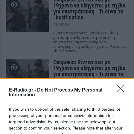
19χρονο να οδηγείται με τη βία
για επιστράτευση ‑ Τι είναι το
«busification»
ΣΉΜΕΡΑ
Βίντεο που φέρεται να δείχνει βίαιη
μεταφορά άνδρα για στρατιωτική
επιστράτευση στην Ουκρανία
επαναφέρει τη συζήτηση για το λεγόμενο
«busification».
Ουκρανία: Βίντεο σοκ με
19χρονο να οδηγείται με τη βία
για επιστράτευση ‑ Τι είναι το
«busification»
ΣΉΜΕΡΑ
E-Radio.gr -
Do Not Process My Personal
Information
Βίντεο που φέρεται να δείχνει βίαιη
μεταφορά άνδρα για στρατιωτική
επιστράτευση στην Ουκρανία
If you wish to opt-out of the sale, sharing to third parties, or
επαναφέρει τη συζήτηση για το λεγόμενο
«busification».
processing of your personal or sensitive information for
targeted advertising by us, please use the below opt-out
Πάρο: 4χρονος έχασε τη ζωή
section to confirm your selection. Please note that after your
του σε πισίνα beach bar –