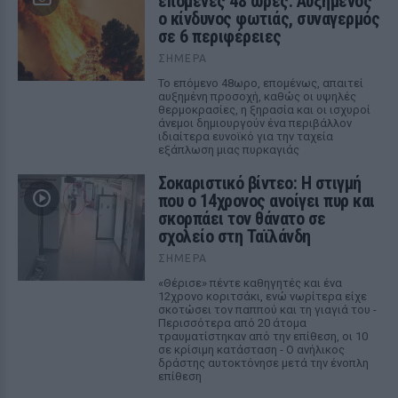
επόμενες 48 ώρες: Αυξημένος
ο κίνδυνος φωτιάς, συναγερμός
σε 6 περιφέρειες
ΣΉΜΕΡΑ
Το επόμενο 48ωρο, επομένως, απαιτεί
αυξημένη προσοχή, καθώς οι υψηλές
θερμοκρασίες, η ξηρασία και οι ισχυροί
άνεμοι δημιουργούν ένα περιβάλλον
ιδιαίτερα ευνοϊκό για την ταχεία
εξάπλωση μιας πυρκαγιάς
Σοκαριστικό βίντεο: Η στιγμή
που ο 14χρονος ανοίγει πυρ και
σκορπάει τον θάνατο σε
σχολείο στη Ταϊλάνδη
ΣΉΜΕΡΑ
«Θέρισε» πέντε καθηγητές και ένα
12χρονο κοριτσάκι, ενώ νωρίτερα είχε
σκοτώσει τον παππού και τη γιαγιά του -
Περισσότερα από 20 άτομα
τραυματίστηκαν από την επίθεση, οι 10
σε κρίσιμη κατάσταση - Ο ανήλικος
δράστης αυτοκτόνησε μετά την ένοπλη
επίθεση