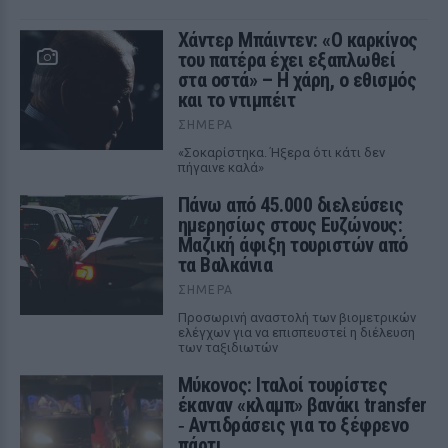
Χάντερ Μπάιντεν: «Ο καρκίνος
του πατέρα έχει εξαπλωθεί
στα οστά» – Η χάρη, ο εθισμός
και το ντιμπέιτ
ΣΉΜΕΡΑ
«Σοκαρίστηκα. Ήξερα ότι κάτι δεν
πήγαινε καλά»
Πάνω από 45.000 διελεύσεις
ημερησίως στους Ευζώνους:
Μαζική άφιξη τουριστών από
τα Βαλκάνια
ΣΉΜΕΡΑ
Προσωρινή αναστολή των βιομετρικών
ελέγχων για να επισπευστεί η διέλευση
των ταξιδιωτών
Μύκονος: Ιταλοί τουρίστες
έκαναν «κλαμπ» βανάκι transfer
‑ Αντιδράσεις για το ξέφρενο
πάρτι