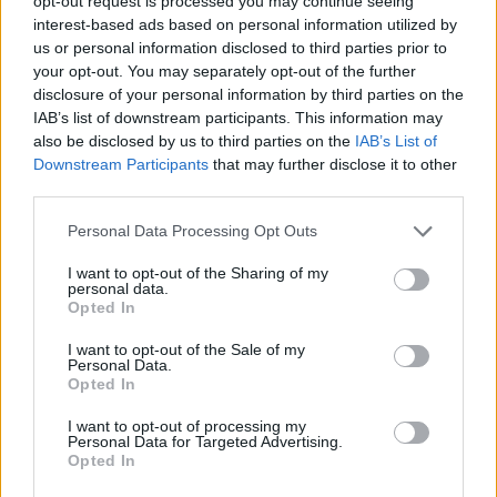
opt-out request is processed you may continue seeing
Βούτηξε ο μπάρμαν για να τον
interest-based ads based on personal information utilized by
ανασύρει
us or personal information disclosed to third parties prior to
ΣΉΜΕΡΑ
your opt-out. You may separately opt-out of the further
Ο ιδιοκτήτης του beach bar και οι γονείς
disclosure of your personal information by third parties on the
του μικρού προσήχθησαν από τις αρχές -
IAB’s list of downstream participants. This information may
σύμφωνα με πληροφορίες, κανείς δεν
also be disclosed by us to third parties on the
IAB’s List of
βρισκόταν κοντά στο παιδί εκείνη την
ώρα
Downstream Participants
that may further disclose it to other
third parties.
Personal Data Processing Opt Outs
I want to opt-out of the Sharing of my
personal data.
Opted In
I want to opt-out of the Sale of my
Personal Data.
Καύσιμα «φωτιά»: Η βενζίνη ξεπερνά τα 2
Opted In
ευρώ το λίτρο παρά την πτώση του αργού
πετρελαίου διεθνώς
I want to opt-out of processing my
Personal Data for Targeted Advertising.
Οι διεθνείς τιμές του αργού πετρελαίου υποχωρούν, αλλά
Opted In
στα πρατήρια οι τιμές δεν ακολουθούν
ΣΉΜΕΡΑ