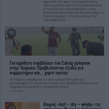
έρχονται στο φως της δημοσιότητας
από τη μεγάλη φωτιά που ξέσπασε στις
31 Ιουλίου στον Αγιο Βασίλειο, στον
Κιθαιρώνα Βοιωτίας και έφτασε μέχρι το
Πόρτο Γερμενό - Ο διττός ρόλος της
Πυροσβεστικής
Για αμύθητο συμβόλαιο του Σαλάχ γράφουν
στην Τουρκία: Προβλέπονται έξοδα για
κομμωτήρια και... χαρτί υγείας
Οι Τούρκοί αναφέρουν τα οικονομικά δεδομένα της
μεταγραφής του Αιγύπτιου σταρ στην Τραμπζονσπόρ και τα
νούμερα που βγάζουν, προκαλούν ίλιγγο
ΣΉΜΕΡΑ
Καιρός «hot – dry – windy» τις