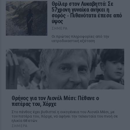
Θρίλερ στον Λυκαβηττό: Σε
57χρονη γυναίκα ανήκει η
σορός ‑ Πιθανότατα έπεσε από
ύψος
ΣΉΜΕΡΑ
Οι πρώτες πληροφορίες από την
ιατροδικαστική εξέταση
Θρήνος για τον Λιονέλ Μέσι: Πέθανε ο
πατέρας του, Χόρχε
Στο πένθος έχει βυθιστεί η οικογένεια του Λιονέλ Μέσι, με
τον πατέρα του, Χόρχε, να αφήνει την τελευταία του πνοή σε
ηλικία 68 ετών.
ΣΉΜΕΡΑ