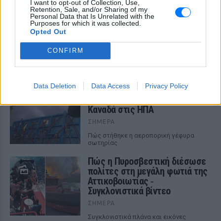
I want to opt-out of Collection, Use,
Retention, Sale, and/or Sharing of my
Personal Data that Is Unrelated with the
Το νέο καλοκαιρινό κόλπο των
Purposes for which it was collected.
κλεφτών αυτοκινήτων
Opted Out
ΣΉΜΕΡΑ
CONFIRM
Tι λέει η ΕΛ.ΑΣ. για την προστασία του
αυτοκινήτου σας
Data Deletion
Data Access
Privacy Policy
Ιστορική μεταφορά 30
φαλαινών μπελούγκα από τον
Καναδά στις ΗΠΑ
ΣΉΜΕΡΑ
Πώς στήθηκε η αεροπορική γέφυρα
σωτηρίας
Πώς η Πυροσβεστική διέσωσε
πολίτες στη μεγάλη φωτιά της
Αττικοβοιωτίας ‑
Συγκλονιστικά βίντεο
ΣΉΜΕΡΑ
Συγκλονιστικά πλάνα και εικόνες