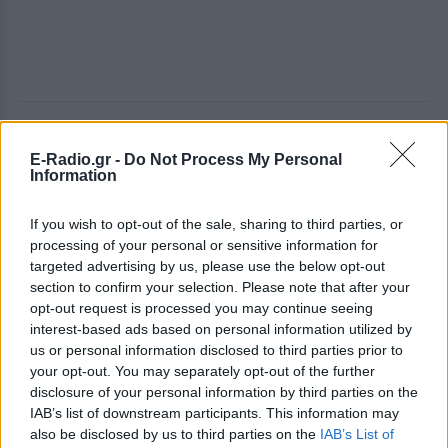
ΔΕΙΤΕ ΕΠΙΣΗΣ
E-Radio.gr -
Do Not Process My Personal
Information
ΣΤΗΝ ΙΔΙΑ ΚΑΤΗΓΟΡΙΑ
If you wish to opt-out of the sale, sharing to third parties, or
Τροχαίο με δύο νεκρούς στις
processing of your personal or sensitive information for
Σέρρες: Μητέρα και γιος
targeted advertising by us, please use the below opt-out
έχασαν τη ζωή τους
section to confirm your selection. Please note that after your
ΠΡΙΝ 11 ΏΡΕΣ
opt-out request is processed you may continue seeing
interest-based ads based on personal information utilized by
Μετωπική σύγκρουση ΙΧ με φορτηγό: Τι
αναφέρουν οι πρώτες πληροφορίες για
us or personal information disclosed to third parties prior to
το φονικό δυστύχημα
your opt-out. You may separately opt-out of the further
disclosure of your personal information by third parties on the
«Δεν το πιστεύουμε», λένε οι
IAB’s list of downstream participants. This information may
Αμερικανοί που υιοθέτησαν τον
also be disclosed by us to third parties on the
IAB’s List of
Αφγανό στη Λέσβο