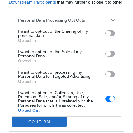
Downstream Participants
that may further disclose it to other
ΠΡΙΝ 11 ΏΡΕΣ
third parties.
Η αρχική εκδοχή για το φονικό στην
Κυψέλη και η σιωπή στην απολογία
Personal Data Processing Opt Outs
Πτώση γυναίκας από τον 5ο
I want to opt-out of the Sharing of my
όροφο πολυκατοικίας στη
personal data.
Μιχαλακοπούλου – Ανασύρθηκε
Opted In
αναίσθητη
I want to opt-out of the Sale of my
ΠΡΙΝ 11 ΏΡΕΣ
Personal Data.
Opted In
Τα αίτια του τραγικού περιστατικού
παραμένουν υπό διερεύνηση
I want to opt-out of processing my
Personal Data for Targeted Advertising.
Opted In
I want to opt-out of Collection, Use,
Retention, Sale, and/or Sharing of my
Personal Data that Is Unrelated with the
Purposes for which it was collected.
Opted Out
CONFIRM
Γονικές παροχές: Οι παγίδες στις μεταφορές
χρημάτων που απειλούν με φόρο