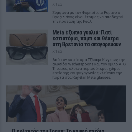
ΧΤΕΣ
Σύμφωνα με τον Φαμπρίτσιο Ρομάνο ο
Βραζιλιάνος είναι έτοιμος να αποδεχτεί
την πρόταση της Ρεάλ
Meta έξυπνα γυαλιά: Γιατί
εστιατόρια, παμπ και θέατρα
στη Βρετανία τα απαγορεύουν
ΧΤΕΣ
Από τον εστιάτορα Τζέρεμι Κινγκ ως την
αλυσίδα Wetherspoons και τον όμιλο ATG
Theatres, ολοένα περισσότεροι χώροι
εστίασης και ψυχαγωγίας κλείνουν την
πόρτα στα Ray-Ban Meta glasses.
Ο εκλεκτός του Τραμπ: Το κρυφό σχέδιο