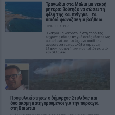
Τραγωδία στα Μάλια με νεκρή
μητέρα: Βούτηξε να σώσει τη
φίλη της και πνίγηκε ‑ τα
παιδιά φώναζαν για βοήθεια
ΠΡΙΝ 11 ΏΡΕΣ
Η νεκροψία-νεκροτομή στη σορό της
42χρονης έδειξε πνιγμό εντός ύδατος ως
αιτία θανάτου - το 3χρονο παιδί της
αναμένεται να παραλάβει σήμερα η
21χρονη αδερφή του, που ταξίδεψε από
την Ολλανδία
Προφυλακίστηκαν ο δήμαρχος Στυλίδας και
δύο ακόμη κατηγορούμενοι για την πυρκαγιά
στη Βοιωτία