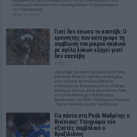
Ομόφωνη απόφαση Ανακρίτριας και Εισαγγελέα μετά από
πολύωρη διαδικασία που ολοκληρώθηκε τα ξημερώματα
της Παρασκευής
ΠΡΙΝ 11 ΏΡΕΣ
Γιατί δεν έσωσα το κουτάβι: Ο
ερευνητής που κατέγραφε τη
συμβίωση του μικρού σκυλιού
με αγέλη λύκων εξηγεί γιατί
δεν επενέβη
ΧΤΕΣ
«Κρατάμε την επιστημονική απόσταση,
δεν είναι δυνατόν να πάω να επέμβω,
ούτε γίνεται να στείλω κάποιον
κτηνίατρο σε ένα μέρος όπου υπάρχει
αγέλη με λύκους, είναι επικίνδυνο» λέει
στο protothema.gr ο διδάκτορας
ζωολογίας του ΑΠΘ, Θεόδωρος Κομηνός
- Έχουν πεθάνει και έξι λυκόπουλα
Για πάντα στη Ρεάλ Μαδρίτης ο
Βινίσιους: Υπογράφει νέο
εξαετές συμβόλαιο ο
Βραζιλιάνος