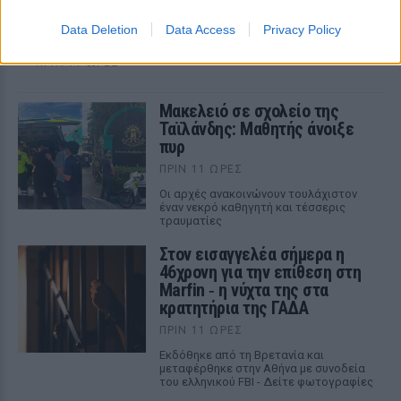
Ποια λάθη μπορεί να οδηγήσουν στην απώλεια του
Data Deletion
Data Access
Privacy Policy
αφορολόγητου των 800.000 ευρώ και να μετατρέψουν τη
δωρεά σε φόρο 10% από το πρώτο ευρώ
ΠΡΙΝ 11 ΏΡΕΣ
Μακελειό σε σχολείο της
Ταϊλάνδης: Μαθητής άνοιξε
πυρ
ΠΡΙΝ 11 ΏΡΕΣ
Οι αρχές ανακοινώνουν τουλάχιστον
έναν νεκρό καθηγητή και τέσσερις
τραυματίες
Στον εισαγγελέα σήμερα η
46χρονη για την επίθεση στη
Marfin ‑ η νύχτα της στα
κρατητήρια της ΓΑΔΑ
ΠΡΙΝ 11 ΏΡΕΣ
Εκδόθηκε από τη Βρετανία και
μεταφέρθηκε στην Αθήνα με συνοδεία
του ελληνικού FBI - Δείτε φωτογραφίες