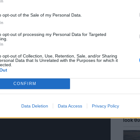
In
o opt-out of the Sale of my Personal Data.
In
to opt-out of processing my Personal Data for Targeted
ΕΙΔΗΣΕΙ
ing.
ΗΠΑ: Δ
In
σeξουα
μαθητώ
o opt-out of Collection, Use, Retention, Sale, and/or Sharing
ersonal Data that Is Unrelated with the Purposes for which it
lected.
Out
CONFIRM
Data Deletion
Data Access
Privacy Policy
LIFESTY
Κάια Γ
look θύ