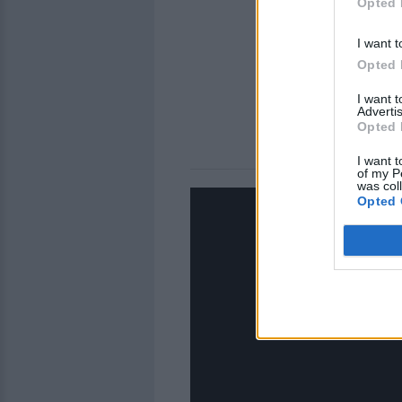
Opted 
I want t
Opted 
I want 
Advertis
Opted 
I want t
of my P
was col
Opted 