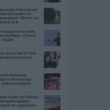
χρονος με στολή κλόουν
ησε ηλικιωμένο σε
εωφορείου – Βίντεο του
ίνεται viral
ετε κάφρους και κτήνη
νσυναίσθηση»: Ο Τάσος
..δικάζει
ός της Αντζελίνα Τζολί
oming out στα 53 του
Ιουλία Καλλιμάνη
 με το ίδιο νόμισμα
 «Εσένα σου αρέσει
ένες λίμνες της Εύβοιας -
ελειμμένα ορυχεία
πηκαν σε «παράδεισο»