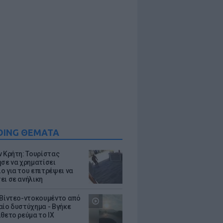
DING ΘΕΜΑΤΑ
ν Κρήτη: Τουρίστας
ησε να χρηματίσει
ο για του επιτρέψει να
ει σε ανήλικη
 Βίντεο-ντοκουμέντο από
αίο δυστύχημα - Βγήκε
ίθετο ρεύμα το ΙΧ