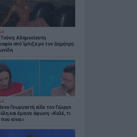
LE
 Τούνη: Αδημοσίευτη
αφία από Ίμπιζα με τον Δημήτρη
ωνίδη
LE
άννα Γεωργαντή είδε τον Γιώργο
λη και έμεινε άφωνη: «Καλέ, τι
 που είναι»