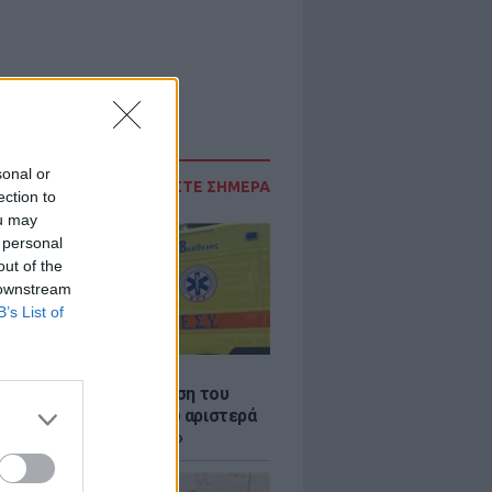
sonal or
ΔΙΑΒΑΣΤΕ ΣΗΜΕΡΑ
ection to
ou may
 personal
out of the
 downstream
B’s List of
Σ
: Συγκλονίζει η κατάθεση του
 – «Κοίταξα να στρίψω αριστερά
 γλιτώσω, δεν πρόλαβα»