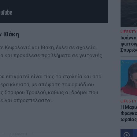
LIFESTY
ν Ιθάκη
Ιωάννα
φωτογρ
ε Κεφαλονιά και Ιθάκη, έκλεισε σχολεία,
Σπυριδ
α και προκάλεσε προβλήματα σε γειτονιές
υ επικρατεί είναι πως τα σχολεία και στα
μερα κλειστά, με απόφαση του αρμόδιου
ς Σταύρου Τραυλού, καθώς οι δρόμοι που
 είναι απροσπέλαστοι.
LIFESTY
Η Μαρι
Φραγκού
ωραίος
ΔΙΑΦΗΜΙΣΗ