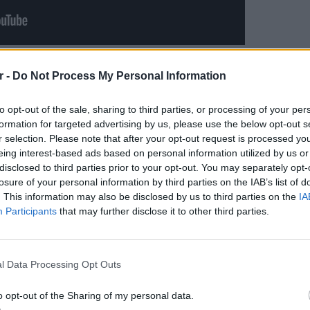
 Δήμου, με σκαπτικά μηχανήματα και φορτηγά
r -
Do Not Process My Personal Information
ην ομαλότητα στο Νύφι, όπου ευτυχώς δεν
ματισμός ανθρώπου.
to opt-out of the sale, sharing to third parties, or processing of your per
formation for targeted advertising by us, please use the below opt-out s
ΔΙΑΦΗΜΙΣΗ
r selection. Please note that after your opt-out request is processed y
eing interest-based ads based on personal information utilized by us or
disclosed to third parties prior to your opt-out. You may separately opt-
losure of your personal information by third parties on the IAB’s list of
. This information may also be disclosed by us to third parties on the
IA
Participants
that may further disclose it to other third parties.
ΕΙΔΗΣΕΙ
Σέρρες
οδηγού
l Data Processing Opt Outs
για να
o opt-out of the Sharing of my personal data.