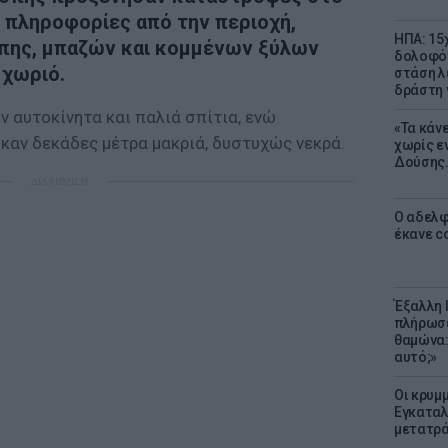
 πληροφορίες από την περιοχή,
ΗΠΑ: 15
πης, μπαζών και κομμένων ξύλων
δολοφόν
 χωριό.
στάση λ
δράστη γ
 αυτοκίνητα και παλιά σπίτια, ενώ
«Τα κάν
καν δεκάδες μέτρα μακριά, δυστυχώς νεκρά.
χωρίς ε
Δούσης.
ΔΙΑΦΗΜΙΣΗ
Ο αδελφ
έκανε c
Έξαλλη 
πλήρωσε
θαμώνα:
αυτό;»
Οι κρυμμ
Εγκαταλ
μετατρά