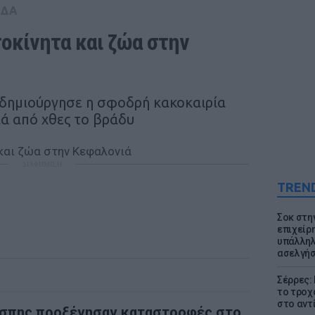
ΑΔΑ
οκίνητα και ζώα στην 
δημιούργησε η σφοδρή κακοκαιρία
ιά από χθες το βράδυ
ΔΙΑΦΗΜΙΣΗ
TREN
Σοκ στη
επιχείρ
υπάλληλ
ασελγήσ
Σέρρες:
το τροχ
στο αντ
άσπης προξένησαν καταστροφές στο