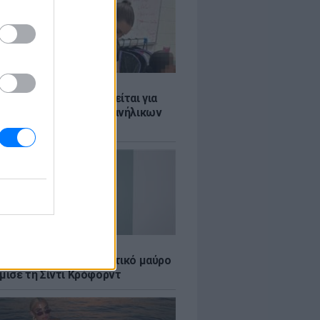
Σ
ασκάλα χορού κατηγορείται για
λική κακοποίηση δύο ανήλικων
ν της
LE
κέρμπερ: Με αποκαλυπτικό μαύρο
μισε τη Σίντι Κρόφορντ