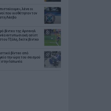
πιστεύουμε», λένε οι
νοί που υιοθέτησαν τον
στη Λέσβο
ρό βίντεο της Αρσεναλ
 νέα εντυπωσιακή ασίστ
στου Τζόλη, δείτε βίντεο
ιστικό βίντεο από
γείο την ώρα του σεισμού
R στην Ιαπωνία