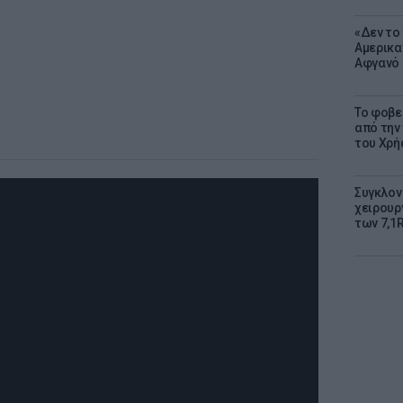
«Δεν το 
Αμερικα
Αφγανό 
Το φοβε
από την
του Χρή
Συγκλον
χειρουρ
των 7,1