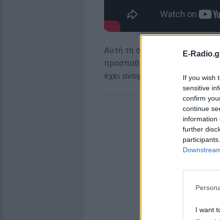
Αυτή τη στιγμή συνεργεία του
E-Radio.g
προσπαθούν να επαναφέρουν τ
έχει αναφερθεί κάποιος τραυ
If you wish 
sensitive in
confirm you
continue se
information 
further disc
participants
Downstream 
Persona
I want t