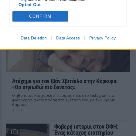
Opted Out
Η επιχειρηματίας έπαθε τροφική
δηλητηρίαση και μοιράστηκε με τους
CONFIRM
followers της στο Instagram τις δύσκολες
ώρες που πέρασε.
Data Deletion
Data Access
Privacy Policy
Ατύχημα για τον Ιβάν Σβιτάιλο στην Κέρκυρα:
«Θα σηκωθώ πιο δυνατός»
Ο ηθοποιός και χορευτής μοιράστηκε στο Instagram μια
φωτογραφία από πρόσφατη εξέτασή του, με ένα μήνυμα
θάρρους
ΧΤΕΣ
Φοβερή ιστορία στον ΟΦΗ:
Ένας κάτοχος εισιτηρίου