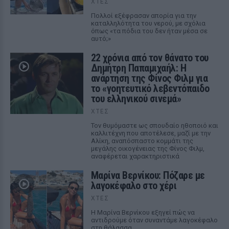
ΧΤΕΣ
Πολλοί εξέφρασαν απορία για την
καταλληλότητα του νερού, με σχόλια
όπως «τα πόδια του δεν ήταν μέσα σε
αυτό;»
22 χρόνια από τον θάνατο του
Δημήτρη Παπαμιχαήλ: Η
ανάρτηση της Φίνος Φιλμ για
το «γοητευτικό λεβεντόπαιδο
του ελληνικού σινεμά»
ΧΤΕΣ
Τον θυμόμαστε ως σπουδαίο ηθοποιό και
καλλιτέχνη που αποτέλεσε, μαζί με την
Αλίκη, αναπόσπαστο κομμάτι της
μεγάλης οικογένειας της Φίνος Φιλμ,
αναφέρεται χαρακτηριστικά
Μαρίνα Βερνίκου: Πόζαρε με
λαγοκέφαλο στο χέρι
ΧΤΕΣ
Η Μαρίνα Βερνίκου εξηγεί πώς να
αντιδρούμε όταν συναντάμε λαγοκέφαλο
στη θάλασσα