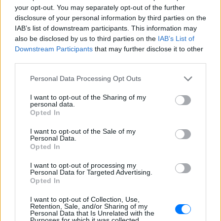
ΣΤΗΝ ΙΔΙΑ ΚΑΤΗΓΟΡΙΑ
your opt-out. You may separately opt-out of the further
disclosure of your personal information by third parties on the
Βάλια Χατζηθεοδώρου: Μπικίνι
IAB’s list of downstream participants. This information may
και βραδινές έξοδοι στη
also be disclosed by us to third parties on the
IAB’s List of
Μύκονο – Οι φωτογραφίες της
Downstream Participants
that may further disclose it to other
ΣΉΜΕΡΑ
third parties.
Η παρουσιάστρια μοιράστηκε στο
Instagram σειρά στιγμιότυπων από τις
Personal Data Processing Opt Outs
καλοκαιρινές της διακοπές στο «νησί
των ανέμων».
I want to opt-out of the Sharing of my
personal data.
Η Γαρυφαλλιά Καληφώνη στην
Opted In
Πάρο με μαύρο μπικίνι ‑ δείτε
τις πόζες της
I want to opt-out of the Sale of my
Personal Data.
ΣΉΜΕΡΑ
Opted In
Το μοντέλο μοιράστηκε φωτογραφίες
από τις καλοκαιρινές της διακοπές στο
I want to opt-out of processing my
νησί των Κυκλάδων
Personal Data for Targeted Advertising.
Opted In
Ιωάννα Τούνη: «Έβγαλα όλο το
βράδυ στο νοσοκομείο με ορούς
I want to opt-out of Collection, Use,
και αντιβιώσεις»
Retention, Sale, and/or Sharing of my
Personal Data that Is Unrelated with the
Purposes for which it was collected.
ΣΉΜΕΡΑ