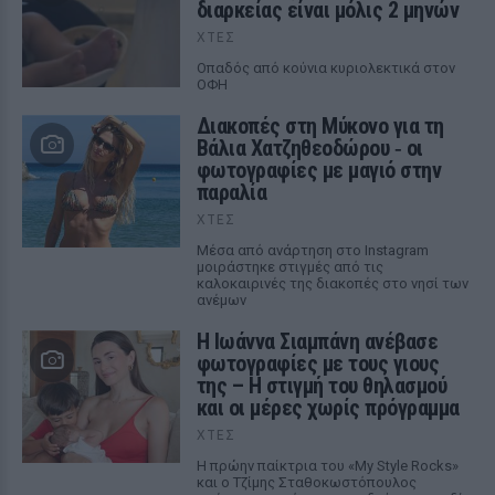
διαρκείας είναι μόλις 2 μηνών
ΧΤΕΣ
Οπαδός από κούνια κυριολεκτικά στον
ΟΦΗ
Διακοπές στη Μύκονο για τη
Βάλια Χατζηθεοδώρου ‑ οι
φωτογραφίες με μαγιό στην
παραλία
ΧΤΕΣ
Μέσα από ανάρτηση στο Instagram
μοιράστηκε στιγμές από τις
καλοκαιρινές της διακοπές στο νησί των
ανέμων
H Ιωάννα Σιαμπάνη ανέβασε
φωτογραφίες με τους γιους
της – Η στιγμή του θηλασμού
και οι μέρες χωρίς πρόγραμμα
ΧΤΕΣ
Η πρώην παίκτρια του «My Style Rocks»
και ο Τζίμης Σταθοκωστόπουλος