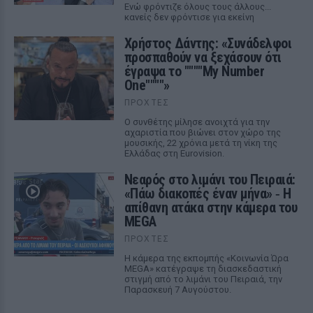
Ενώ φρόντιζε όλους τους άλλους...
κανείς δεν φρόντισε για εκείνη
Χρήστος Δάντης: «Συνάδελφοι
προσπαθούν να ξεχάσουν ότι
έγραψα το """"My Number
One""""»
ΠΡΟΧΤΈΣ
Ο συνθέτης μίλησε ανοιχτά για την
αχαριστία που βιώνει στον χώρο της
μουσικής, 22 χρόνια μετά τη νίκη της
Ελλάδας στη Eurovision.
Νεαρός στο λιμάνι του Πειραιά:
«Πάω διακοπές έναν μήνα» ‑ Η
απίθανη ατάκα στην κάμερα του
MEGA
ΠΡΟΧΤΈΣ
Η κάμερα της εκπομπής «Κοινωνία Ώρα
MEGA» κατέγραψε τη διασκεδαστική
στιγμή από το λιμάνι του Πειραιά, την
Παρασκευή 7 Αυγούστου.