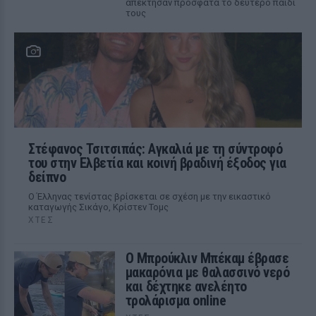
απέκτησαν πρόσφατα το δεύτερο παιδί
τους
Στέφανος Τσιτσιπάς: Αγκαλιά με τη σύντροφό
του στην Ελβετία και κοινή βραδινή έξοδος για
δείπνο
Ο Έλληνας τενίστας βρίσκεται σε σχέση με την εικαστικό
καταγωγής Σικάγο, Κρίστεν Τομς
ΧΤΕΣ
Ο Μπρούκλιν Μπέκαμ έβρασε
μακαρόνια με θαλασσινό νερό
και δέχτηκε ανελέητο
τρολάρισμα online