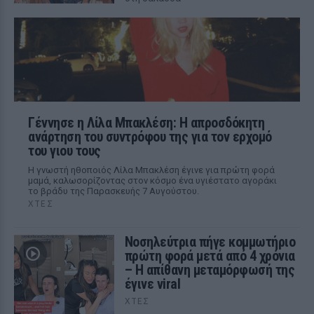
Γέννησε η Λίλα Μπακλέση: Η απροσδόκητη
ανάρτηση του συντρόφου της για τον ερχομό
του γιου τους
Η γνωστή ηθοποιός Λίλα Μπακλέση έγινε για πρώτη φορά
μαμά, καλωσορίζοντας στον κόσμο ένα υγιέστατο αγοράκι
το βράδυ της Παρασκευής 7 Αυγούστου.
ΧΤΕΣ
Νοσηλεύτρια πήγε κομμωτήριο
πρώτη φορά μετά από 4 χρόνια
– Η απίθανη μεταμόρφωσή της
έγινε viral
ΧΤΕΣ