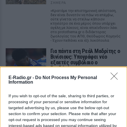
ΣΉΜΕΡΑ
«Κρατάμε την επιστημονική απόσταση,
δεν είναι δυνατόν να πάω να επέμβω,
ούτε γίνεται να στείλω κάποιον
κτηνίατρο σε ένα μέρος όπου υπάρχει
αγέλη με λύκους, είναι επικίνδυνο» λέει
στο protothema.gr ο διδάκτορας
ζωολογίας του ΑΠΘ, Θεόδωρος Κομηνός
- Έχουν πεθάνει και έξι λυκόπουλα
Για πάντα στη Ρεάλ Μαδρίτης ο
Βινίσιους: Υπογράφει νέο
εξαετές συμβόλαιο ο
Βραζιλιάνος
ΣΉΜΕΡΑ
E-Radio.gr -
Do Not Process My Personal
Information
Σύμφωνα με τον Φαμπρίτσιο Ρομάνο ο
Βραζιλιάνος είναι έτοιμος να αποδεχτεί
την πρόταση της Ρεάλ
If you wish to opt-out of the sale, sharing to third parties, or
Meta έξυπνα γυαλιά: Γιατί
processing of your personal or sensitive information for
εστιατόρια, παμπ και θέατρα
targeted advertising by us, please use the below opt-out
στη Βρετανία τα απαγορεύουν
section to confirm your selection. Please note that after your
opt-out request is processed you may continue seeing
ΣΉΜΕΡΑ
interest-based ads based on personal information utilized by