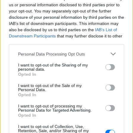
Από τον εστιάτορα Τζέρεμι Κινγκ ως την
us or personal information disclosed to third parties prior to
αλυσίδα Wetherspoons και τον όμιλο ATG
Theatres, ολοένα περισσότεροι χώροι
your opt-out. You may separately opt-out of the further
εστίασης και ψυχαγωγίας κλείνουν την
disclosure of your personal information by third parties on the
πόρτα στα Ray-Ban Meta glasses.
IAB’s list of downstream participants. This information may
also be disclosed by us to third parties on the
IAB’s List of
Downstream Participants
that may further disclose it to other
third parties.
Personal Data Processing Opt Outs
I want to opt-out of the Sharing of my
personal data.
Ο εκλεκτός του Τραμπ: Το κρυφό σχέδιο
Opted In
διαδοχής στην ηγεσία του MAGA
I want to opt-out of the Sale of my
Ο Ντόναλντ Τραμπ φέρεται να έδωσε ιδιωτικά το πιο
Personal Data.
ξεκάθαρο μέχρι σήμερα σήμα υπέρ του αντιπροέδρου ως
Opted In
διαδόχου του στο Ρεπουμπλικανικό Κόμμα, ενώ παράλληλα
διατηρεί ανοιχτή την εξίσωση με τον Μάρκο Ρούμπιο.
I want to opt-out of processing my
ΣΉΜΕΡΑ
Personal Data for Targeted Advertising.
Opted In
Συμφωνία εξαγοράς για την
I want to opt-out of Collection, Use,
EasyJet ‑ Στην αμερικανική
Retention, Sale, and/or Sharing of my