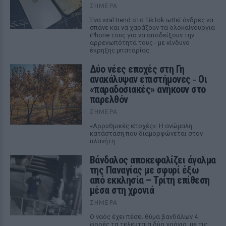
ΣΉΜΕΡΑ
Ένα viral trend στο TikTok ωθεί άνδρες να
σπάνε και να χαράζουν τα ολοκαίνουργια
iPhone τους για να αποδείξουν την
αρρενωπότητά τους - με κίνδυνο
έκρηξης μπαταρίας.
Δύο νέες εποχές στη Γη
ανακάλυψαν επιστήμονες ‑ Oι
«παραδοσιακές» ανήκουν στο
παρελθόν
ΣΉΜΕΡΑ
«Αρρυθμικές εποχές»: Η ανώμαλη
κατάσταση που διαμορφώνεται στον
πλανήτη
Βάνδαλος αποκεφαλίζει άγαλμα
της Παναγίας με σφυρί έξω
από εκκλησία – Τρίτη επίθεση
μέσα στη χρονιά
ΣΉΜΕΡΑ
Ο ναός έχει πέσει θύμα βανδάλων 4
φορές τα τελευταία δύο χρόνια, με τις