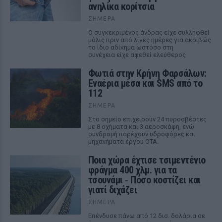
ανηλίκα κορίτσια
ΣΉΜΕΡΑ
Ο συγκεκριμένος άνδρας είχε συλληφθεί
μόλις πριν από λίγες ημέρες για ακριβώς
το ίδιο αδίκημα ωστόσο στη
συνέχεια είχε αφεθεί ελεύθερος
Φωτιά στην Κρήνη Φαρσάλων:
Εναέρια μέσα και SMS από το
112
ΣΉΜΕΡΑ
Στο σημείο επιχειρούν 24 πυροσβέστες
με 8 οχήματα και 3 αεροσκάφη, ενώ
συνδρομή παρέχουν υδροφόρες και
μηχανήματα έργου ΟΤΑ.
Ποια χώρα έχτισε τσιμεντένιο
φράγμα 400 χλμ. για τα
τσουνάμι ‑ Πόσο κοστίζει και
γιατί διχάζει
ΣΉΜΕΡΑ
Επένδυσε πάνω από 12 δισ. δολάρια σε