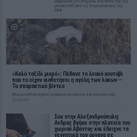
σημειώνει ότι επιμένει στη θέση της για
μποϊκοτάζ από τις διοργανώσεις της
FIFA
«Καλό ταξίδι μικρέ»: Πέθανε το λευκό κουτάβι
που το είχαν υιοθετήσει η αγέλη των λύκων –
Το σπαρακτικό βίντεο
Μια μοναδική σχέση ανάμεσα σε λύκους και ένα κουτάβι
ΣΉΜΕΡΑ
Σοκ στην Αλεξανδρούπολη:
Ανδρας βγήκε στην πλατεία του
χωριού Αβαντας και έδειχνε τα
γεννητικά του όργανα σε