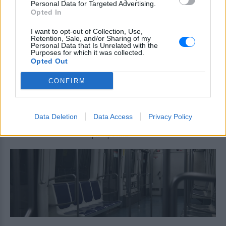
Personal Data for Targeted Advertising.
Το οπτικό υλικό αποτυπώνει τις
Opted In
δραματικές στιγμές του αποκλεισμού και
της επιχείρησης εκκένωσης της
I want to opt-out of Collection, Use,
περιοχής, καθώς οι φλόγες πλησίαζαν
Retention, Sale, and/or Sharing of my
επικίνδυνα
Personal Data that Is Unrelated with the
Purposes for which it was collected.
Voucher ΕΣΠΑ 2026: Αυτές
Opted Out
είναι οι κρίσιμες ημερομηνίες
που δεν πρέπει να χάσετε
CONFIRM
ΣΉΜΕΡΑ
Οι ενδιαφερόμενοι γονείς θα έχουν στη
διάθεσή τους μόλις τρεις ημέρες, από
Data Deletion
Data Access
Privacy Policy
τις 11 έως τις 13 Αυγούστου, για να
υποβάλουν τις ενστάσεις τους
ηλεκτρονικά.