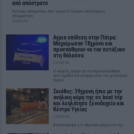
από απόστρατο
Έντονες επικρίσεις από γνωστό Τούρκο απόστρατο
αξιωματικό
ΣΉΜΕΡΑ
Αγρια επίθεση στην Πάτρα:
Μαχαίρωσαν 18χρονο και
προσπάθησαν να τον πετάξουν
στη θάλασσα
ΣΉΜΕΡΑ
Ο νεαρός φέρεται να περικυκλώθηκε
από ομάδα 5-6 ατόμων που τον χτύπησαν
άγρια
Σκιάθος: 39χρονη ήπιε με την
ανήλικη κόρη της σε boat trip
και λεηλάτησε ξενοδοχείο και
Κέντρο Υγείας
ΣΉΜΕΡΑ
Κατέστρεφε ό,τι έβρισκε μπροστά της