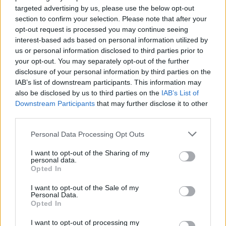
targeted advertising by us, please use the below opt-out
section to confirm your selection. Please note that after your
opt-out request is processed you may continue seeing
ΔΕΙΤΕ ΕΠΙΣΗΣ
interest-based ads based on personal information utilized by
us or personal information disclosed to third parties prior to
ΣΤΗΝ ΙΔΙΑ ΚΑΤΗΓΟΡΙΑ
your opt-out. You may separately opt-out of the further
disclosure of your personal information by third parties on the
35 χρόνια Ίντερνετ: Η πρώτη
IAB’s list of downstream participants. This information may
ιστοσελίδα στην ιστορία
also be disclosed by us to third parties on the
IAB’s List of
υπάρχει ακόμα
Downstream Participants
that may further disclose it to other
third parties.
ΣΉΜΕΡΑ
Στις 6 Αυγούστου 1991 ο Τιμ Μπέρνερς Λι
Personal Data Processing Opt Outs
δημοσίευσε το info.cern.ch από το
ερευνητικό κέντρο CERN στη Γενεύη - μια
απλή σελίδα κειμένου που άλλαξε τον
I want to opt-out of the Sharing of my
κόσμο.
personal data.
Opted In
Συγκλονιστικό βίντεο από τη
φωτιά στο Πόρτο Γερμενό: Η
I want to opt-out of the Sale of my
Personal Data.
νύχτα κόλασης που έζησαν όσοι
Opted In
επιχειρούσαν
ΣΉΜΕΡΑ
I want to opt-out of processing my