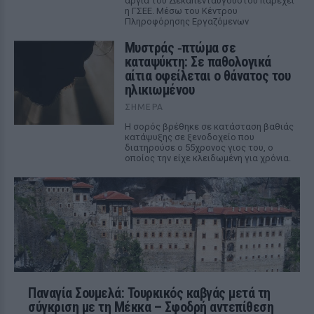
αργία του Δεκαπενταύγουστου παρέχει
η ΓΣΕΕ. Μέσω του Κέντρου
Πληροφόρησης Εργαζόμενων
Μυστράς ‑πτώμα σε
καταψύκτη: Σε παθολογικά
αίτια οφείλεται ο θάνατος του
ηλικιωμένου
ΣΉΜΕΡΑ
Η σορός βρέθηκε σε κατάσταση βαθιάς
κατάψυξης σε ξενοδοχείο που
διατηρούσε ο 55χρονος γιος του, ο
οποίος την είχε κλειδωμένη για χρόνια.
Παναγία Σουμελά: Τουρκικός καβγάς μετά τη
σύγκριση με τη Μέκκα – Σφοδρή αντεπίθεση