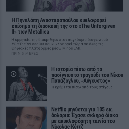
Η Πηνελόπη Αναστασοπούλου κυκλοφορεί
επίσημα τη διασκευή της στο «The Unforgiven
II» των Metallica
Η ερμηνεία της διακρίθηκε στον παγκόσμιο διαγωνισμό
#GetTheReLoadOut και κυκλοφορεί τώρα σε όλες τις
ψηφιακές πλατφόρμες μέσω Minos EMI.
ΠΡΙΝ 5 ΜΈΡΕΣ
Η ιστορία πίσω από το
πασίγνωστο τραγούδι του Νίκου
Παπάζογλου, «Αύγουστος»
Τι κρύβεται πίσω από τους στίχους
Netflix μηνύεται για 105 εκ.
δολάρια: Έχασε σκληρό δίσκο
με ακυκλοφόρητη ταινία του
Νίκολας Κέιτζ