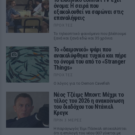
όνομα: Η σειρά που
εξακολουθεί να σαρώνει στις
επαναλήψεις
ΠΡΟΧΤΈΣ
Το τηλεοπτικό φαινόμενο που βλέπουμε
ξανά και ξανά εδώ και 35 χρόνια
Το «δαιμονικό» ψάρι που
ανακαλύφθηκε τυχαία και πήρε
το όνομά του από το «Stranger
Things»
ΠΡΟΧΤΈΣ
Ο λόγος για το Demon Cavefish
Νέος Τζέιμς Μποντ: Μέχρι το
τέλος του 2026 η ανακοίνωση
του διαδόχου του Ντάνιελ
Κρεγκ
ΠΡΙΝ 3 ΜΈΡΕΣ
Η παραγωγός Έιμι Πάσκαλ αποκαλύπτει
ότι η επιλογή του νέου 007 γίνεται με