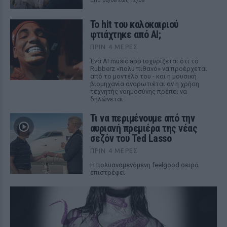
από 06/08 έως 12/08
Το hit του καλοκαιριού
φτιάχτηκε από AI;
ΠΡΙΝ 4 ΜΈΡΕΣ
Ένα AI music app ισχυρίζεται ότι το
Rubberz «πολύ πιθανό» να προέρχεται
από το μοντέλο του - και η μουσική
βιομηχανία αναρωτιέται αν η χρήση
τεχνητής νοημοσύνης πρέπει να
δηλώνεται.
Τι να περιμένουμε από την
αυριανή πρεμιέρα της νέας
σεζόν του Ted Lasso
ΠΡΙΝ 4 ΜΈΡΕΣ
Η πολυαναμενόμενη feelgood σειρά
επιστρέφει