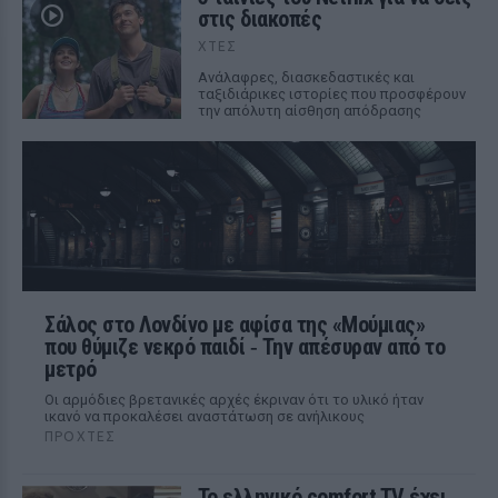
στις διακοπές
ΧΤΕΣ
Aνάλαφρες, διασκεδαστικές και
ταξιδιάρικες ιστορίες που προσφέρουν
την απόλυτη αίσθηση απόδρασης
Σάλος στο Λονδίνο με αφίσα της «Μούμιας»
που θύμιζε νεκρό παιδί ‑ Την απέσυραν από το
μετρό
Οι αρμόδιες βρετανικές αρχές έκριναν ότι το υλικό ήταν
ικανό να προκαλέσει αναστάτωση σε ανήλικους
ΠΡΟΧΤΈΣ
Το ελληνικό comfort TV έχει