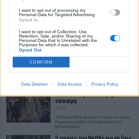
ΔΕΙΤΕ ΕΠΙΣΗΣ
I want to opt-out of processing my
Personal Data for Targeted Advertising.
Opted In
ΣΤΗΝ ΙΔΙΑ ΚΑΤΗΓΟΡΙΑ
I want to opt-out of Collection, Use,
Retention, Sale, and/or Sharing of my
5 one‑hit wonders που έγιναν
Personal Data that Is Unrelated with the
Purposes for which it was collected.
ξανά διάσημοι από… ατύχημα
Opted Out
ΣΉΜΕΡΑ
CONFIRM
Η τύχη δεν προβλέπεται, αλλά όταν
χαμογελάσει, αποδεικνύει ότι ορισμένα
τραγούδια έχουν πολύ περισσότερες
«ζωές» από όσες νομίζαμε
Data Deletion
Data Access
Privacy Policy
Η κωμωδία που σατίρισε τον
νεοπλουτισμό και παραμένει
επίκαιρη
ΧΤΕΣ
108 επεισόδια γέλιου: Η σειρά του Χάρη
Ρώμα που αξίζει να δούμε ξανά στις
επαναλήψεις
5 ταινίες του Netflix για να δεις