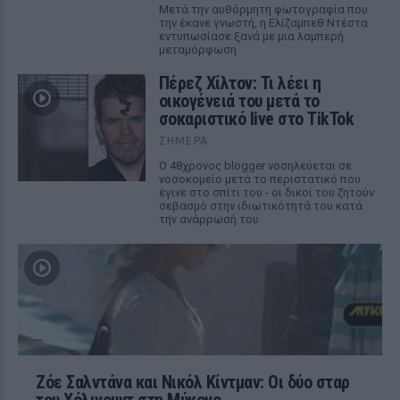
Μετά την αυθόρμητη φωτογραφία που
την έκανε γνωστή, η Ελίζαμπεθ Ντέστα
εντυπωσίασε ξανά με μια λαμπερή
μεταμόρφωση
Πέρεζ Χίλτον: Τι λέει η
οικογένειά του μετά το
σοκαριστικό live στο TikTok
ΣΉΜΕΡΑ
Ο 48χρονος blogger νοσηλεύεται σε
νοσοκομείο μετά το περιστατικό που
έγινε στο σπίτι του - οι δικοί του ζητούν
σεβασμό στην ιδιωτικότητά του κατά
την ανάρρωσή του
Ζόε Σαλντάνα και Νικόλ Κίντμαν: Οι δύο σταρ