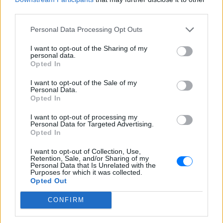
ΣΉΜΕΡΑ
third parties.
Η Instagrammer έδειξε στους
διαδικτυακούς της ακόλουθους εικόνες
Personal Data Processing Opt Outs
από την απόδρασή της
I want to opt-out of the Sharing of my
Ο Λάκης Γαβαλάς έκλεισε τα 74
personal data.
και μοιράστηκε ένα μήνυμα που
Opted In
συγκίνησε ‑ Τι έγραψε για τη
ζωή, τους γονείς του και την
I want to opt-out of the Sale of my
Personal Data.
υγεία του
Opted In
ΣΉΜΕΡΑ
I want to opt-out of processing my
Ο διάσημος σχεδιαστής μόδας
Personal Data for Targeted Advertising.
μοιράστηκε ένα συγκινητικό μήνυμα στο
Opted In
Instagram, μιλώντας για την οικογένειά
του, τη δημιουργικότητά του και τη χαρά
της ζωής.
I want to opt-out of Collection, Use,
Retention, Sale, and/or Sharing of my
Personal Data that Is Unrelated with the
Purposes for which it was collected.
Opted Out
CONFIRM