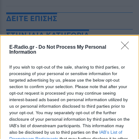
ΔΕΙΤΕ ΕΠΙΣΗΣ
ΣΤΗΝ ΙΔΙΑ ΚΑΤΗΓΟΡΙΑ
E-Radio.gr -
Do Not Process My Personal
«Δεν θα το ξεχάσω όσο ζω»: Η
Information
συγκλονιστική εξομολόγηση
της Αγγελικής Ηλιάδη για τη
στιγμή που είδε τον Ιησού
If you wish to opt-out of the sale, sharing to third parties, or
processing of your personal or sensitive information for
ΣΉΜΕΡΑ
targeted advertising by us, please use the below opt-out
Η τραγουδίστρια περιέγραψε μέσα από
section to confirm your selection. Please note that after your
το Instagram μια εμπειρία που λέει πως
opt-out request is processed you may continue seeing
έζησε όταν ο γιος της νοσηλευόταν στο
νοσοκομείο της Αρτας.
interest-based ads based on personal information utilized by
us or personal information disclosed to third parties prior to
Η Ιωάννα Τούνη δημοσίευσε
your opt-out. You may separately opt-out of the further
υλικό από τις διακοπές της στη
disclosure of your personal information by third parties on the
Μύκονο: Όσο και αν έχω
IAB’s list of downstream participants. This information may
ταξιδέψει, αυτός είναι ο
also be disclosed by us to third parties on the
IAB’s List of
αγαπημένος μου προορισμός
Downstream Participants
that may further disclose it to other