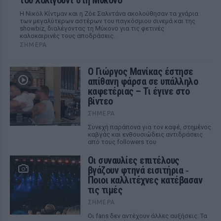
του Χόλιγουντ στη Μύκονο
Η Νικόλ Κίντμαν και η Ζόε Σαλντάνα ακολούθησαν τα χνάρια
των μεγαλύτερων αστέρων του παγκόσμιου σινεμά και της
showbiz, διαλέγοντας τη Μύκονο για τις φετινές
καλοκαιρινές τους αποδράσεις.
ΣΉΜΕΡΑ
Ο Γιώργος Μανίκας έστησε
απίθανη φάρσα σε υπάλληλο
καφετέριας – Τι έγινε στο
βίντεο
ΣΉΜΕΡΑ
Συνεχή παράπονα για τον καφέ, στημένος
καβγάς και ενθουσιώδεις αντιδράσεις
από τους followers του
Οι συναυλίες επιτέλους
βγάζουν φτηνά εισιτήρια ‑
Ποιοι καλλιτέχνες κατέβασαν
τις τιμές
ΣΉΜΕΡΑ
Οι fans δεν αντέχουν άλλες αυξήσεις: Τα