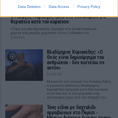
Data Deletion
Data Access
Privacy Policy
O Γιώργος Παράσχος ξανά στο νοσοκομείο για
θεραπεία κατά του καρκίνου
«Πάμε για νέα θεραπεία», έγραψε στα social media και
χάρισε ένα μεγάλο χαμόγελο στους followers του
ΣΉΜΕΡΑ
Βλαδίμηρος Κυριακίδης: «Ο
Θεός είναι δημιούργημα του
ανθρώπου ‑ δεν πιστεύω σε
αυτόν»
ΣΉΜΕΡΑ
Μιλώντας στο vidcast του Θανάση Λάλα,
ο γνωστός ηθοποιός Βλαδίμηρος
Κυριακίδης εξήγησε γιατί δεν πιστεύει
στον Θεό και τι τον γοητεύει στη
φιλοσοφία γύρω από την ύπαρξή του.
Τους είδαν με δαχτυλίδι
αρραβώνων στο Παρίσι ‑
Μήπως διάσημο ζευγάρι έκανε