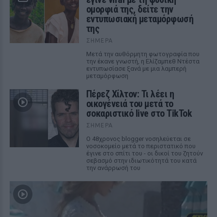
ομορφιά της, δείτε την
εντυπωσιακή μεταμόρφωσή
της
ΣΉΜΕΡΑ
Μετά την αυθόρμητη φωτογραφία που
την έκανε γνωστή, η Ελίζαμπεθ Ντέστα
εντυπωσίασε ξανά με μια λαμπερή
μεταμόρφωση
Πέρεζ Χίλτον: Τι λέει η
οικογένειά του μετά το
σοκαριστικό live στο TikTok
ΣΉΜΕΡΑ
Ο 48χρονος blogger νοσηλεύεται σε
νοσοκομείο μετά το περιστατικό που
έγινε στο σπίτι του - οι δικοί του ζητούν
σεβασμό στην ιδιωτικότητά του κατά
την ανάρρωσή του