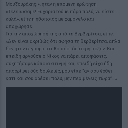
Μουζουράκης;», ήταν η επόμενη ερώτηση.
«Τελειώσαμε! Ευχαριστούμε πάρα πολύ, να είστε
καλά», είπε η ηθοποιός με χαμόγελο και
αποχώρησε.
Για την αποχώρησή της από τη Βερβερίτσα, είπε:
«Δεν είναι ακριβώς ότι άφησα τη Βερβερίτσα, απλά
δεν ήταν σίγουρο ότι θα πάει δεύτερη σεζόν. Και
επειδή αργούσε ο Νίκος να πάρει αποφάσεις,
συζητήσαμε κάποια στιγμή και, επειδή είχα ήδη
απορρίψει δύο δουλειές, μου είπε “αν σου έρθει
κάτι και σου αρέσει πολύ, μην περιμένεις τώρα”…».