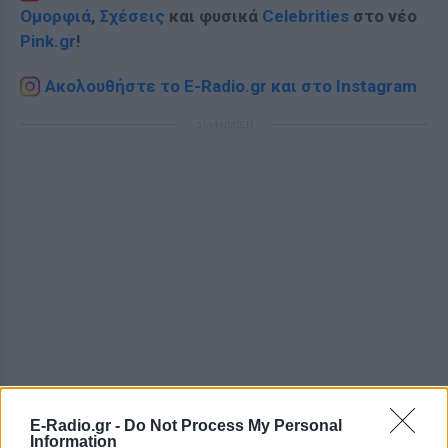
Ομορφιά
,
Σχέσεις
και φυσικά
Celebrities
στο νέο
Pink.gr
!
Ακολουθήστε το E-Radio.gr και στο Instagram
ΔΙΑΦΗΜΙΣΗ
E-Radio.gr -
Do Not Process My Personal
Information