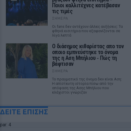
Ποιοι καλλιτέχνες κατέβασαν
τις τιμές
ΣΉΜΕΡΑ
Οι fans δεν αντέχουν άλλες αυξήσεις: Τα
φθηνά εισιτήρια που εξαφανίζονται σε
λίγα λεπτά
Ο διάσημος κιθαρίστας απο τον
οποιο εμπνεύστηκε το όνομα
της η Αση Μπήλιου ‑ Πώς τη
βάφτισαν
ΣΉΜΕΡΑ
Το πραγματικό της όνομα δεν είναι Αση:
Η απίστευτη ιστορία πίσω από την
απόφαση της Ασης Μπήλιου που
ελάχιστοι γνώριζαν
ΔΕΙΤΕ ΕΠΙΣΗΣ
par: 4