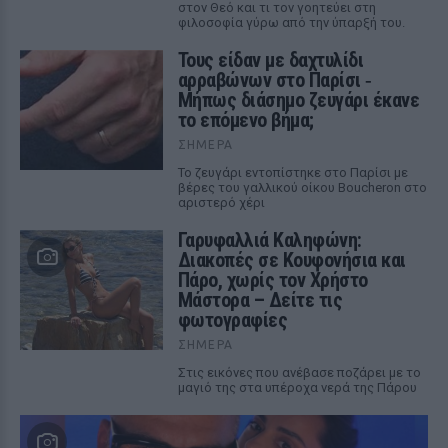
στον Θεό και τι τον γοητεύει στη
φιλοσοφία γύρω από την ύπαρξή του.
Τους είδαν με δαχτυλίδι
αρραβώνων στο Παρίσι ‑
Μήπως διάσημο ζευγάρι έκανε
το επόμενο βήμα;
ΣΉΜΕΡΑ
Το ζευγάρι εντοπίστηκε στο Παρίσι με
βέρες του γαλλικού οίκου Boucheron στο
αριστερό χέρι
Γαρυφαλλιά Καληφώνη:
Διακοπές σε Κουφονήσια και
Πάρο, χωρίς τον Χρήστο
Μάστορα – Δείτε τις
φωτογραφίες
ΣΉΜΕΡΑ
Στις εικόνες που ανέβασε ποζάρει με το
μαγιό της στα υπέροχα νερά της Πάρου