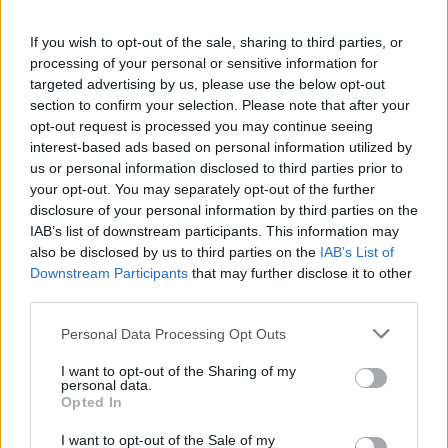
If you wish to opt-out of the sale, sharing to third parties, or
processing of your personal or sensitive information for
targeted advertising by us, please use the below opt-out
section to confirm your selection. Please note that after your
opt-out request is processed you may continue seeing
interest-based ads based on personal information utilized by
ΔΕΙΤΕ ΕΠΙΣΗΣ
us or personal information disclosed to third parties prior to
your opt-out. You may separately opt-out of the further
ΣΤΗΝ ΙΔΙΑ ΚΑΤΗΓΟΡΙΑ
disclosure of your personal information by third parties on the
IAB’s list of downstream participants. This information may
also be disclosed by us to third parties on the
IAB’s List of
«Δεν θα το ξεχάσω όσο ζω»: Η
Downstream Participants
that may further disclose it to other
συγκλονιστική εξομολόγηση
third parties.
της Αγγελικής Ηλιάδη για τη
στιγμή που είδε τον Ιησού
Personal Data Processing Opt Outs
ΣΉΜΕΡΑ
I want to opt-out of the Sharing of my
Η τραγουδίστρια περιέγραψε μέσα από
personal data.
το Instagram μια εμπειρία που λέει πως
Opted In
έζησε όταν ο γιος της νοσηλευόταν στο
νοσοκομείο της Αρτας.
I want to opt-out of the Sale of my