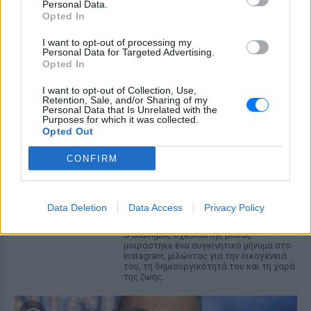
Η Ιωάννα Τούνη δημοσίευσε
Personal Data.
υλικό από τις διακοπές της στη
Opted In
Μύκονο: Όσο και αν έχω
I want to opt-out of processing my
ταξιδέψει, αυτός είναι ο
Personal Data for Targeted Advertising.
αγαπημένος μου προορισμός
Opted In
ΣΉΜΕΡΑ
I want to opt-out of Collection, Use,
Η Instagrammer έδειξε στους
Retention, Sale, and/or Sharing of my
διαδικτυακούς της ακόλουθους εικόνες
Personal Data that Is Unrelated with the
από την απόδρασή της
Purposes for which it was collected.
Opted Out
Ο Λάκης Γαβαλάς έκλεισε τα 74
και μοιράστηκε ένα μήνυμα που
CONFIRM
συγκίνησε ‑ Τι έγραψε για τη
ζωή, τους γονείς του και την
υγεία του
Data Deletion
Data Access
Privacy Policy
ΣΉΜΕΡΑ
Ο διάσημος σχεδιαστής μόδας
μοιράστηκε ένα συγκινητικό μήνυμα στο
Instagram, μιλώντας για την οικογένειά
του, τη δημιουργικότητά του και τη χαρά
της ζωής.