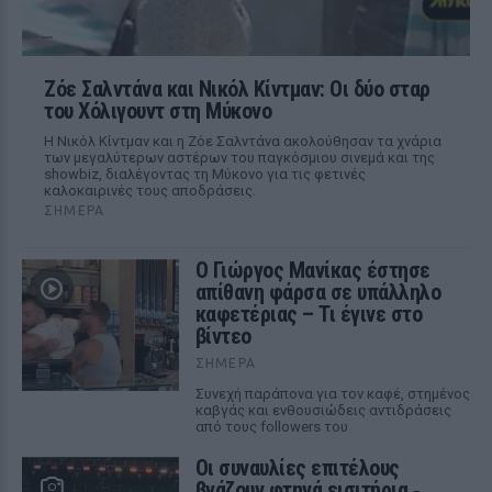
Ζόε Σαλντάνα και Νικόλ Κίντμαν: Οι δύο σταρ
του Χόλιγουντ στη Μύκονο
Η Νικόλ Κίντμαν και η Ζόε Σαλντάνα ακολούθησαν τα χνάρια
των μεγαλύτερων αστέρων του παγκόσμιου σινεμά και της
showbiz, διαλέγοντας τη Μύκονο για τις φετινές
καλοκαιρινές τους αποδράσεις.
ΣΉΜΕΡΑ
Ο Γιώργος Μανίκας έστησε
απίθανη φάρσα σε υπάλληλο
καφετέριας – Τι έγινε στο
βίντεο
ΣΉΜΕΡΑ
Συνεχή παράπονα για τον καφέ, στημένος
καβγάς και ενθουσιώδεις αντιδράσεις
από τους followers του
Οι συναυλίες επιτέλους
βγάζουν φτηνά εισιτήρια ‑