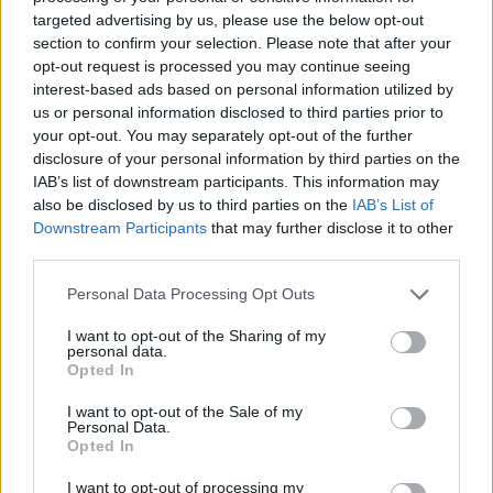
χαμηλώσετε λίγο την μπάλα.
targeted advertising by us, please use the below opt-out
section to confirm your selection. Please note that after your
opt-out request is processed you may continue seeing
ΥΔΡΟΧΟΟΣ
interest-based ads based on personal information utilized by
us or personal information disclosed to third parties prior to
Σηκωθείτε νωρίτερα και ετοιμάστε
your opt-out. You may separately opt-out of the further
πρωινό, κάντε ένα χαλαρωτικό μπάνιο
disclosure of your personal information by third parties on the
και μετά βγείτε έξω στην
IAB’s list of downstream participants. This information may
also be disclosed by us to third parties on the
IAB’s List of
πολυκοσμία. Το έχετε ανάγκη.
Downstream Participants
that may further disclose it to other
third parties.
ΙΧΘΕΙΣ
Personal Data Processing Opt Outs
Μην αποθαρρύνεστε αν ο σύντροφός
I want to opt-out of the Sharing of my
personal data.
σας έχει κακή διάθεση σήμερα.
Opted In
I want to opt-out of the Sale of my
ΔΙΑΦΗΜΙΣΗ
Personal Data.
Opted In
I want to opt-out of processing my