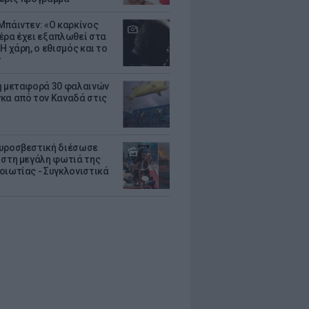
Μπάιντεν: «Ο καρκίνος
έρα έχει εξαπλωθεί στα
Η χάρη, ο εθισμός και το
τ
ή μεταφορά 30 φαλαινών
κα από τον Καναδά στις
υροσβεστική διέσωσε
 στη μεγάλη φωτιά της
οιωτίας - Συγκλονιστικά