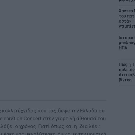
Χάντερ 
του πατ
οστά» – 
ντιμπέι
Ιστορικ
μπελούγ
ΗΠΑ
Πώς η Π
πολίτες
Αττικοβ
βίντεο
ς καλλιτέχνιδας που ταξίδεψε την Ελλάδα σε
elebration Concert στην γιορτινή αίθουσα του
λάξει ο χρόνος. Γιατί όπως και η ίδια λέει:
 μέρες μας μεγαλύτερες, όμως με την μουσική