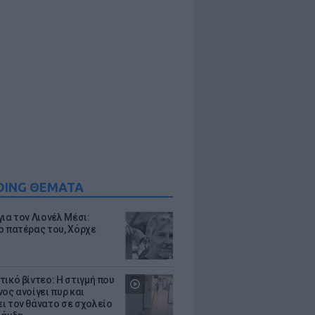
DING ΘΕΜΑΤΑ
ια τον Λιονέλ Μέσι:
ο πατέρας του, Χόρχε
τικό βίντεο: Η στιγμή που
ος ανοίγει πυρ και
ι τον θάνατο σε σχολείο