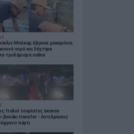
LE
ύκλιν Μπέκαμ έβρασε μακαρόνια
ασσινό νερό και δέχτηκε
το τρολάρισμα online
Σ
ς: Ιταλοί τουρίστες έκαναν
 βανάκι transfer - Αντιδράσεις
 ξέφρενο πάρτι