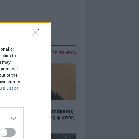
sonal or
ΔΙΑΒΑΣΤΕ ΣΗΜΕΡΑ
ection to
ou may
 personal
out of the
 downstream
B’s List of
Σ
«hot – dry – windy» τις επόμενες
ς: Αυξημένος ο κίνδυνος φωτιάς,
ρμός σε 6 περιφέρειες