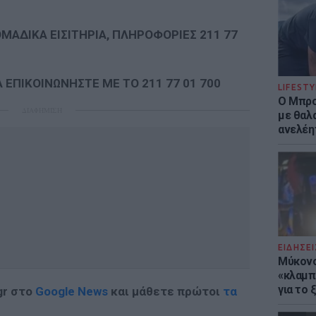
ΟΜΑΔΙΚΑ ΕΙΣΙΤΗΡΙΑ,
ΠΛΗΡΟΦΟΡΙΕΣ 211 77
 ΕΠΙΚΟΙΝΩΝΗΣΤΕ ΜΕ ΤΟ 211 77 01 700
LIFESTY
Ο Μπρο
ΔΙΑΦΗΜΙΣΗ
με θαλ
ανελέη
ΕΙΔΗΣΕΙ
Μύκονο
«κλαμπ»
για το
gr στο
Google News
και μάθετε πρώτοι
τα