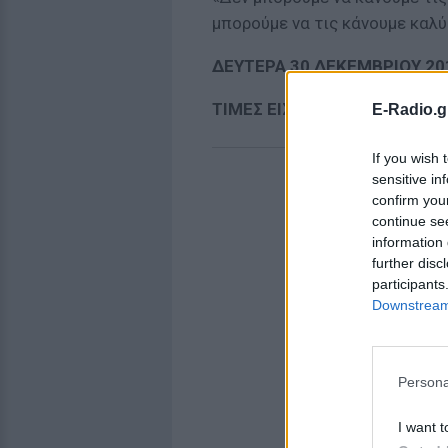
μπορούμε να τις κάνουμε καλύ
ΔΕΥΤΕΡΑ 30 ΔΕΚΕΜΒΡΙΟΥ 201
ΤΙΜΕΣ ΕΙΣΙΤΗΡΙΩΝ:
E-Radio.g
If you wish 
sensitive in
confirm you
continue se
information 
further disc
participants
Downstream 
Persona
I want t