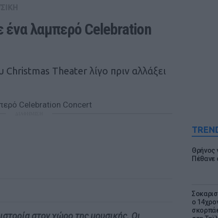
ΣΙΚΗ
 ένα λαμπερό Celebration 
υ Christmas Theater λίγο πριν αλλάξει
ΔΙΑΦΗΜΙΣΗ
TREN
Θρήνος γ
Πέθανε 
Σοκαρισ
ο 14χρον
σκορπάε
 ιστορία στον χώρο της μουσικής. Οι