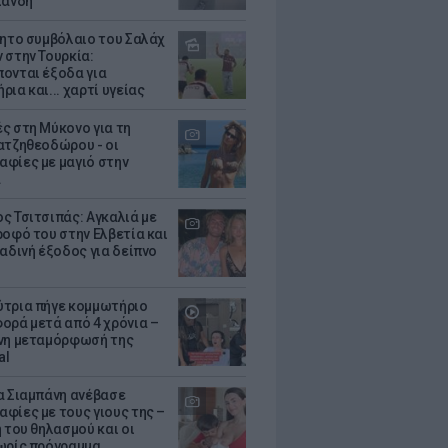
λάνδη
θητο συμβόλαιο του Σαλάχ
 στην Τουρκία:
ονται έξοδα για
ια και... χαρτί υγείας
ς στη Μύκονο για τη
ατζηθεοδώρου - οι
φίες με μαγιό στην
α
ς Τσιτσιπάς: Αγκαλιά με
ροφό του στην Ελβετία και
ραδινή έξοδος για δείπνο
τρια πήγε κομμωτήριο
ορά μετά από 4 χρόνια –
νη μεταμόρφωσή της
al
α Σιαμπάνη ανέβασε
φίες με τους γιους της –
 του θηλασμού και οι
ωρίς πρόγραμμα