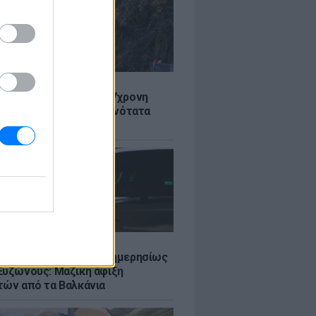
Σ
 στον Λυκαβηττό: Σε 57χρονη
 ανήκει η σορός - Πιθανότατα
από ύψος
Σ
πό 45.000 διελεύσεις ημερησίως
Ευζώνους: Μαζική άφιξη
τών από τα Βαλκάνια