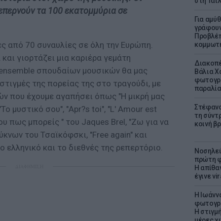
στη Ταϊ
επερνούν τα 100 εκατομμύρια σε
Για αμύ
γράφουν
Προβλέπ
ς από 70 συναυλίες σε όλη την Ευρώπη.
κομμωτήρ
και γιορτάζει μια καριέρα γεμάτη
Διακοπέ
 ensemble σπουδαίων μουσικών θα μας
Βάλια Χ
φωτογρα
στιγμές της πορείας της στο τραγούδι, με
παραλί
ών που έχουμε αγαπήσει όπως "Η μικρή μας
Στέφανο
Το μυστικό σου", "Apr?s toi", "L' Amour est
τη σύντ
μου πως μπορείς " του Jaques Brel, "Ζω για να
κοινή β
κνων του Τσαϊκόφσκι, "Free again" και
ο ελληνικό και το διεθνές της ρεπερτόριο.
Νοσηλεύ
πρώτη φ
ΔΙΑΦΗΜΙΣΗ
Η απίθα
έγινε vir
H Ιωάνν
φωτογρα
Η στιγμή
μέρες χ