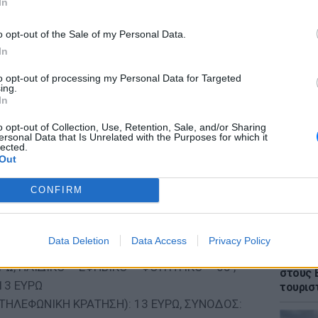
In
o opt-out of the Sale of my Personal Data.
In
to opt-out of processing my Personal Data for Targeted
ΕΙΔΗΣΕΙ
ing.
Θρίλερ
In
γυναίκα
ΡΙΚΑ ΚΑΘΙΣΜΑΤΑ)
έπεσε 
o opt-out of Collection, Use, Retention, Sale, and/or Sharing
ersonal Data that Is Unrelated with the Purposes for which it
lected.
 ΕΥΡΩ
Out
ΥΡΩ
CONFIRM
ΥΡΩ
ΡΚΙΔΑΣ)
ΥΡΩ
Data Deletion
Data Access
Privacy Policy
ΕΙΔΗΣΕΙ
ΥΡΩ
Πάνω α
Ω, ΠΑΙΔΙΚΟ – ΕΦΗΒΙΚΟ – ΦΟΙΤΗΤΙΚΟ – 65 ,
στους 
13 ΕΥΡΩ
τουρισ
ΤΗΛΕΦΩΝΙΚΗ ΚΡΑΤΗΣΗ): 13 ΕΥΡΩ, ΣΥΝΟΔΟΣ: