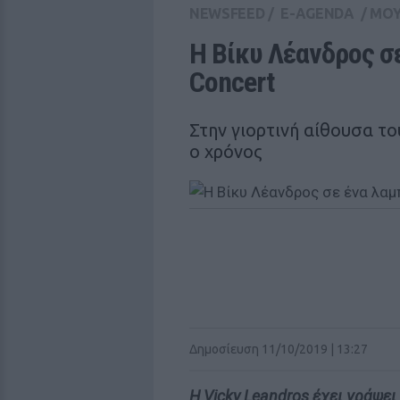
NEWSFEED
/
E-AGENDA
/
ΜΟΥ
Η Βίκυ Λέανδρος σε
Concert
Στην γιορτινή αίθουσα το
ο χρόνος
Δημοσίευση 11/10/2019 | 13:27
Η Vicky Leandros έχει γράψει