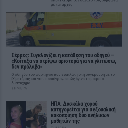
αποτέλεσμα τον θάνατό του, σύμφωνα
με τις αρχές
Σέρρες: Συγκλονίζει η κατάθεση του οδηγού –
«Κοίταξα να στρίψω αριστερά για να γλιτώσω,
δεν πρόλαβα»
Ο οδηγός του φορτηγού που ενεπλάκη στη σύγκρουση με το
ΙΧ μητέρας και γιου περιέγραψε πώς έγινε το μοιραίο
δυστύχημα.
ΣΉΜΕΡΑ
ΗΠΑ: Δασκάλα χορού
κατηγορείται για σeξουαλική
κακοποίηση δύο ανήλικων
μαθητών της
ΣΉΜΕΡΑ