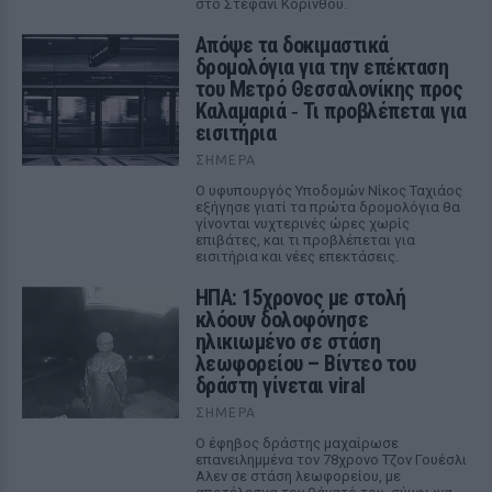
στο Στεφάνι Κορίνθου.
Απόψε τα δοκιμαστικά
δρομολόγια για την επέκταση
του Μετρό Θεσσαλονίκης προς
Καλαμαριά ‑ Τι προβλέπεται για
εισιτήρια
ΣΉΜΕΡΑ
Ο υφυπουργός Υποδομών Νίκος Ταχιάος
εξήγησε γιατί τα πρώτα δρομολόγια θα
γίνονται νυχτερινές ώρες χωρίς
επιβάτες, και τι προβλέπεται για
εισιτήρια και νέες επεκτάσεις.
ΗΠΑ: 15χρονος με στολή
κλόουν δολοφόνησε
ηλικιωμένο σε στάση
λεωφορείου – Βίντεο του
δράστη γίνεται viral
ΣΉΜΕΡΑ
Ο έφηβος δράστης μαχαίρωσε
επανειλημμένα τον 78χρονο Τζον Γουέσλι
Αλεν σε στάση λεωφορείου, με