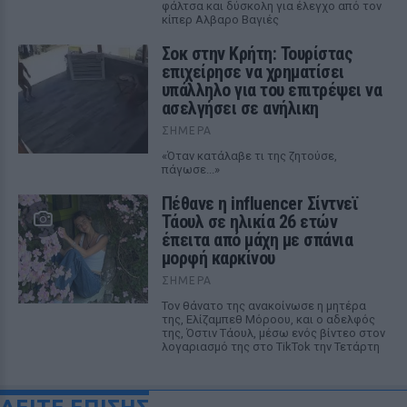
φάλτσα και δύσκολη για έλεγχο από τον
κίπερ Αλβαρο Βαγιές
Σοκ στην Κρήτη: Τουρίστας
επιχείρησε να χρηματίσει
υπάλληλο για του επιτρέψει να
ασελγήσει σε ανήλικη
ΣΉΜΕΡΑ
«Όταν κατάλαβε τι της ζητούσε,
πάγωσε...»
Πέθανε η influencer Σίντνεϊ
Τάουλ σε ηλικία 26 ετών
έπειτα από μάχη με σπάνια
μορφή καρκίνου
ΣΉΜΕΡΑ
Τον θάνατο της ανακοίνωσε η μητέρα
της, Ελίζαμπεθ Μόροου, και ο αδελφός
της, Όστιν Τάουλ, μέσω ενός βίντεο στον
λογαριασμό της στο TikTok την Τετάρτη