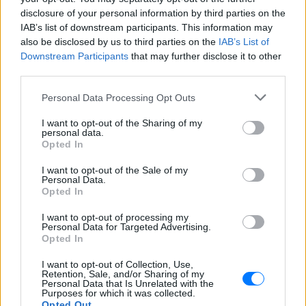
σύγκρουση
disclosure of your personal information by third parties on the
Τροχαίο στις Σέρρες: «Έχασα τη
IAB’s list of downstream participants. This information may
γυναίκα και το παιδί μου, τα
also be disclosed by us to third parties on the
IAB’s List of
έχασα όλα» ‑ Ο πόνος του
Downstream Participants
that may further disclose it to other
πατέρα
third parties.
ΣΉΜΕΡΑ
Personal Data Processing Opt Outs
Μητέρα 43 ετών και ο 21χρονος γιος της
σκοτώθηκαν σε μετωπική σύγκρουση με
I want to opt-out of the Sharing of my
φορτηγό στην επαρχιακή οδό Αμφίπολης
personal data.
– Δράμας, κοντά στην Παλαιοκώμη.
Opted In
Καταδίωξη στο κέντρο της
I want to opt-out of the Sale of my
Θεσσαλονίκης: Έσπασαν το
Personal Data.
τζάμι του οδηγού – «Μην κάνεις
Opted In
μ@@@», του φώναζαν
I want to opt-out of processing my
ΣΉΜΕΡΑ
Personal Data for Targeted Advertising.
Opted In
Εξαιτίας των υψηλών ταχυτήτων το
λευκό όχημα έχασε τον έλεγχο και
καρφώθηκε πάνω σε κολονάκια.
I want to opt-out of Collection, Use,
Retention, Sale, and/or Sharing of my
Personal Data that Is Unrelated with the
Purposes for which it was collected.
Opted Out