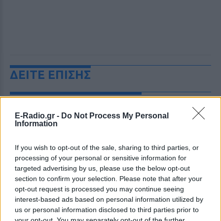
ΔΕΙΤΕ ΕΠΙΣΗΣ
ΣΤΗΝ ΙΔΙΑ ΚΑΤΗΓΟΡΙΑ
E-Radio.gr -
Do Not Process My Personal
«Θέλω τον μπαμπά μου»: Το
Information
βίντεο της μεθυσμένης οδηγού
που σκότωσε νύφη ώρες μετά
If you wish to opt-out of the sale, sharing to third parties, or
τον γάμο της
processing of your personal or sensitive information for
ΣΉΜΕΡΑ
targeted advertising by us, please use the below opt-out
section to confirm your selection. Please note that after your
Η Jamie Lee Komoroski, με αλκοόλ
τριπλάσιο του νόμιμου ορίου, έπεσε
opt-out request is processed you may continue seeing
πάνω στο golf cart των νεόνυμφων στο
interest-based ads based on personal information utilized by
Folly Beach - τώρα νέο υλικό από το
αστυνομικό τμήμα αποκαλύπτει τη
us or personal information disclosed to third parties prior to
συμπεριφορά της λίγο μετά τη μοιραία
your opt-out. You may separately opt-out of the further