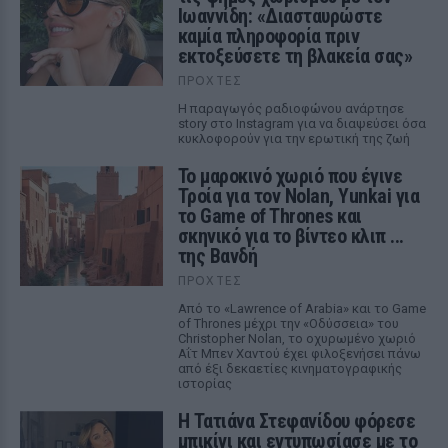
Ιωαννίδη: «Διασταυρώστε
καμία πληροφορία πριν
εκτοξεύσετε τη βλακεία σας»
ΠΡΟΧΤΈΣ
Η παραγωγός ραδιοφώνου ανάρτησε
story στο Instagram για να διαψεύσει όσα
κυκλοφορούν για την ερωτική της ζωή
Το μαροκινό χωριό που έγινε
Τροία για τον Nolan, Yunkai για
το Game of Thrones και
σκηνικό για το βίντεο κλιπ ...
της Βανδή
ΠΡΟΧΤΈΣ
Από το «Lawrence of Arabia» και το Game
of Thrones μέχρι την «Οδύσσεια» του
Christopher Nolan, το οχυρωμένο χωριό
Αΐτ Μπεν Χαντού έχει φιλοξενήσει πάνω
από έξι δεκαετίες κινηματογραφικής
ιστορίας
Η Τατιάνα Στεφανίδου φόρεσε
μπικίνι και εντυπωσίασε με το