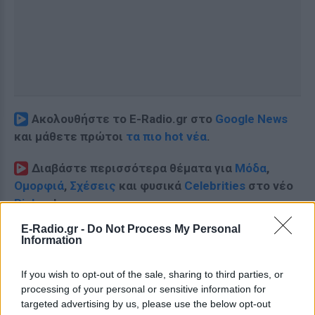
Ακολουθήστε το E-Radio.gr στο
Google News
και μάθετε πρώτοι
τα πιο hot νέα
.
Διαβάστε περισσότερα θέματα για
Μόδα
,
Ομορφιά
,
Σχέσεις
και φυσικά
Celebrities
στο νέο
Pink.gr
!
E-Radio.gr -
Do Not Process My Personal
Ακολουθήστε το E-Radio.gr και στο Instagram
Information
ΔΙΑΦΗΜΙΣΗ
If you wish to opt-out of the sale, sharing to third parties, or
processing of your personal or sensitive information for
targeted advertising by us, please use the below opt-out