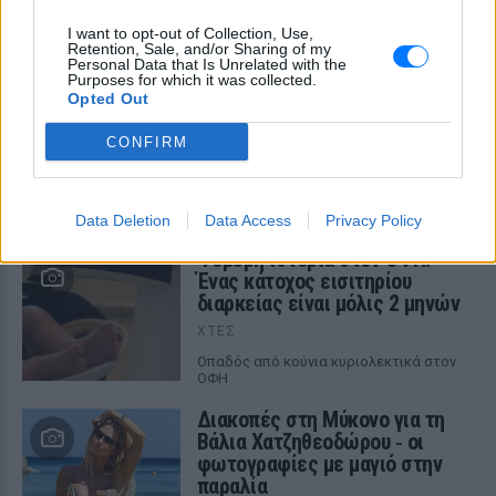
ΣΤΗΝ ΙΔΙΑ ΚΑΤΗΓΟΡΙΑ
I want to opt-out of Collection, Use,
Retention, Sale, and/or Sharing of my
Ατύχημα για τον Ιβάν Σβιτάιλο
Personal Data that Is Unrelated with the
Purposes for which it was collected.
στην Κέρκυρα: «Θα σηκωθώ πιο
Opted Out
δυνατός»
ΧΤΕΣ
CONFIRM
Ο ηθοποιός και χορευτής μοιράστηκε
στο Instagram μια φωτογραφία από
πρόσφατη εξέτασή του, με ένα μήνυμα
θάρρους
Data Deletion
Data Access
Privacy Policy
Φοβερή ιστορία στον ΟΦΗ:
Ένας κάτοχος εισιτηρίου
διαρκείας είναι μόλις 2 μηνών
ΧΤΕΣ
Οπαδός από κούνια κυριολεκτικά στον
ΟΦΗ
Διακοπές στη Μύκονο για τη
Βάλια Χατζηθεοδώρου ‑ οι
φωτογραφίες με μαγιό στην
παραλία