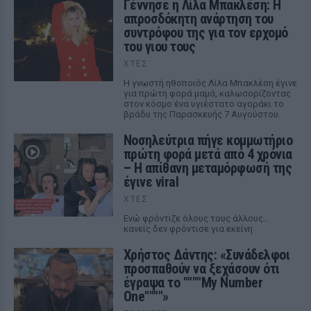
Γέννησε η Λίλα Μπακλέση: Η
απροσδόκητη ανάρτηση του
συντρόφου της για τον ερχομό
του γιου τους
ΧΤΕΣ
Η γνωστή ηθοποιός Λίλα Μπακλέση έγινε
για πρώτη φορά μαμά, καλωσορίζοντας
στον κόσμο ένα υγιέστατο αγοράκι το
βράδυ της Παρασκευής 7 Αυγούστου.
Νοσηλεύτρια πήγε κομμωτήριο
πρώτη φορά μετά από 4 χρόνια
– Η απίθανη μεταμόρφωσή της
έγινε viral
ΧΤΕΣ
Ενώ φρόντιζε όλους τους άλλους...
κανείς δεν φρόντισε για εκείνη
Χρήστος Δάντης: «Συνάδελφοι
προσπαθούν να ξεχάσουν ότι
έγραψα το """"My Number
One""""»