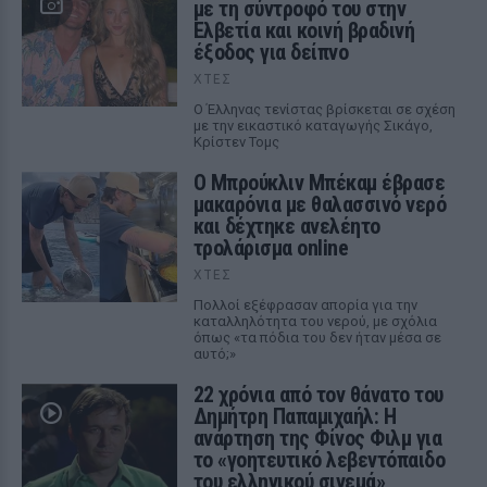
με τη σύντροφό του στην
Ελβετία και κοινή βραδινή
έξοδος για δείπνο
ΧΤΕΣ
Ο Έλληνας τενίστας βρίσκεται σε σχέση
με την εικαστικό καταγωγής Σικάγο,
Κρίστεν Τομς
Ο Μπρούκλιν Μπέκαμ έβρασε
μακαρόνια με θαλασσινό νερό
και δέχτηκε ανελέητο
τρολάρισμα online
ΧΤΕΣ
Πολλοί εξέφρασαν απορία για την
καταλληλότητα του νερού, με σχόλια
όπως «τα πόδια του δεν ήταν μέσα σε
αυτό;»
22 χρόνια από τον θάνατο του
Δημήτρη Παπαμιχαήλ: Η
ανάρτηση της Φίνος Φιλμ για
το «γοητευτικό λεβεντόπαιδο
του ελληνικού σινεμά»