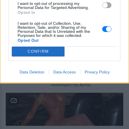
I want to opt-out of processing my
στον Λευκό Οίκο
Personal Data for Targeted Advertising.
Opted In
ΠΡΙΝ 8 ΏΡΕΣ
Η νύχτα που ο Barack και η Michelle
I want to opt-out of Collection, Use,
Obama φοβήθηκαν για τη ζωή της κόρης
Retention, Sale, and/or Sharing of my
τους
Personal Data that Is Unrelated with the
Purposes for which it was collected.
«Δεν θα το ξεχάσω όσο ζω»: Η
Opted Out
συγκλονιστική εξομολόγηση
της Αγγελικής Ηλιάδη για τη
CONFIRM
στιγμή που είδε τον Ιησού
ΧΤΕΣ
Data Deletion
Data Access
Privacy Policy
Η τραγουδίστρια περιέγραψε μέσα από
το Instagram μια εμπειρία που λέει πως
έζησε όταν ο γιος της νοσηλευόταν στο
νοσοκομείο της Αρτας.