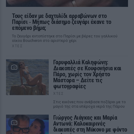
Τους είδαν με δαχτυλίδι αρραβώνων στο
Παρίσι ‑ Μήπως διάσημο ζευγάρι έκανε το
επόμενο βήμα;
Το ζευγάρι εντοπίστηκε στο Παρίσι με βέρες του γαλλικού
οίκου Boucheron στο αριστερό χέρι
ΧΤΕΣ
Γαρυφαλλιά Καληφώνη:
Διακοπές σε Κουφονήσια και
Πάρο, χωρίς τον Χρήστο
Μάστορα – Δείτε τις
φωτογραφίες
ΧΤΕΣ
Στις εικόνες που ανέβασε ποζάρει με το
μαγιό της στα υπέροχα νερά της Πάρου
Γιώργος Λιάγκας και Μαρία
Αντωνά: Καλοκαιρινές
διακοπές στη Μύκονο με φόντο