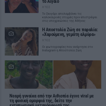
το Αιγαίο
ΧΤΕΣ
Το ζευγάρι απολαμβάνει τις
καλοκαιρινές στιγμές πριν επιστρέψει
στις υποχρεώσεις της Αθήνας
Η Αποστολία Ζώη σε παραλία:
«Χαρούμενη, γεμάτη αλμύρα»
ΧΤΕΣ
Οι φωτογραφίες που ανάρτησε στο
Instagram η Αποστολία Ζώη
Νεαρή γυναίκα από την Αιθιοπία έγινε viral με
τη φυσική ομορφιά της, δείτε την
εντυπωσιακή μεταμόρφωσή της