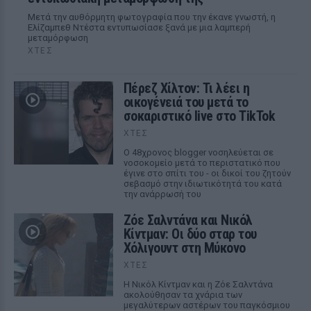
Μετά την αυθόρμητη φωτογραφία που την έκανε γνωστή, η
Ελίζαμπεθ Ντέστα εντυπωσίασε ξανά με μια λαμπερή
μεταμόρφωση
ΧΤΕΣ
Πέρεζ Χίλτον: Τι λέει η
οικογένειά του μετά το
σοκαριστικό live στο TikTok
ΧΤΕΣ
Ο 48χρονος blogger νοσηλεύεται σε
νοσοκομείο μετά το περιστατικό που
έγινε στο σπίτι του - οι δικοί του ζητούν
σεβασμό στην ιδιωτικότητά του κατά
την ανάρρωσή του
Ζόε Σαλντάνα και Νικόλ
Κίντμαν: Οι δύο σταρ του
Χόλιγουντ στη Μύκονο
ΧΤΕΣ
Η Νικόλ Κίντμαν και η Ζόε Σαλντάνα
ακολούθησαν τα χνάρια των
μεγαλύτερων αστέρων του παγκόσμιου