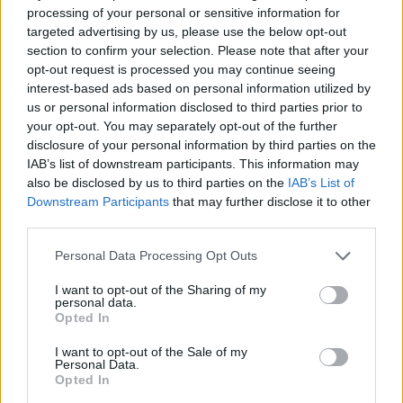
processing of your personal or sensitive information for
targeted advertising by us, please use the below opt-out
section to confirm your selection. Please note that after your
opt-out request is processed you may continue seeing
interest-based ads based on personal information utilized by
ΔΕΙΤΕ ΕΠΙΣΗΣ
us or personal information disclosed to third parties prior to
your opt-out. You may separately opt-out of the further
disclosure of your personal information by third parties on the
ΣΤΗΝ ΙΔΙΑ ΚΑΤΗΓΟΡΙΑ
IAB’s list of downstream participants. This information may
also be disclosed by us to third parties on the
IAB’s List of
Πού εξαφανίστηκε η Dido; Η
Downstream Participants
that may further disclose it to other
τραγουδίστρια που πούλησε 40
third parties.
εκ. δίσκους άφησε τη δόξα και
άλλαξε ζωή
Personal Data Processing Opt Outs
ΠΡΙΝ 8 ΏΡΕΣ
I want to opt-out of the Sharing of my
Με επιτυχίες όπως τα «Thank You»,
personal data.
«White Flag» και τη θρυλική συνεργασία
Opted In
της με τον Eminem στο «Stan», η Dido
έγινε μία από τις μεγαλύτερες ποπ σταρ
των 00s
I want to opt-out of the Sale of my
Personal Data.
Η πιο δύσκολη στιγμή στη ζωή
Opted In
του Barack Obama δεν συνέβη