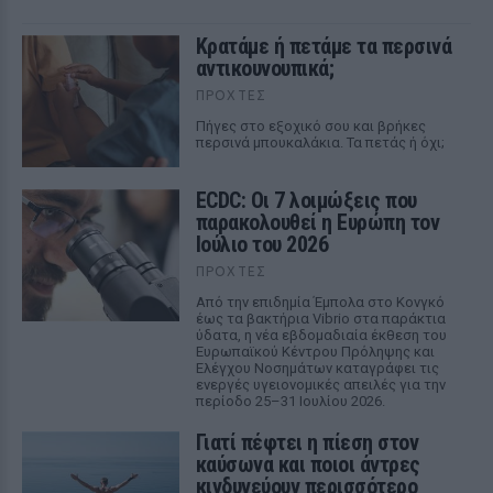
Κρατάμε ή πετάμε τα περσινά
αντικουνουπικά;
ΠΡΟΧΤΈΣ
Πήγες στο εξοχικό σου και βρήκες
περσινά μπουκαλάκια. Τα πετάς ή όχι;
ECDC: Οι 7 λοιμώξεις που
παρακολουθεί η Ευρώπη τον
Ιούλιο του 2026
ΠΡΟΧΤΈΣ
Από την επιδημία Έμπολα στο Κονγκό
έως τα βακτήρια Vibrio στα παράκτια
ύδατα, η νέα εβδομαδιαία έκθεση του
Ευρωπαϊκού Κέντρου Πρόληψης και
Ελέγχου Νοσημάτων καταγράφει τις
ενεργές υγειονομικές απειλές για την
περίοδο 25–31 Ιουλίου 2026.
Γιατί πέφτει η πίεση στον
καύσωνα και ποιοι άντρες
κινδυνεύουν περισσότερο