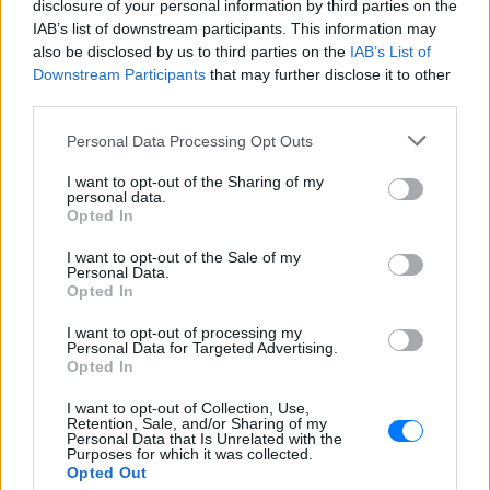
disclosure of your personal information by third parties on the
IAB’s list of downstream participants. This information may
also be disclosed by us to third parties on the
IAB’s List of
Downstream Participants
that may further disclose it to other
third parties.
Personal Data Processing Opt Outs
I want to opt-out of the Sharing of my
ΔΕΙΤΕ ΕΠΙΣΗΣ
personal data.
Opted In
ΣΤΗΝ ΙΔΙΑ ΚΑΤΗΓΟΡΙΑ
I want to opt-out of the Sale of my
Personal Data.
Opted In
Οι κρυμμένες λίμνες της
Εύβοιας ‑ Εγκαταλελειμμένα
I want to opt-out of processing my
Personal Data for Targeted Advertising.
ορυχεία μετατράπηκαν σε
Opted In
«παράδεισο»
ΣΉΜΕΡΑ
I want to opt-out of Collection, Use,
Retention, Sale, and/or Sharing of my
Στη Βόρεια Εύβοια, κοντά στο Μαντούδι
Personal Data that Is Unrelated with the
και τη Λίμνη, δώδεκα πρώην ορυχεία
Purposes for which it was collected.
λευκόλιθου μεταμορφώθηκαν σε
Opted Out
γαλαζοπράσινες λίμνες που πλέον