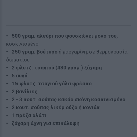
• 500 γραμ.
αλεύρι που φουσκώνει μόνο του
,
κοσκινισμένο
• 250 γραμ. βούτυρο
ή μαργαρίνη,
σε θερμοκρασία
δωματίου
• 2 φλυτζ. τσαγιού (480 γραμ.) ζάχαρη
• 5 αυγά
• 1¼ φλυτζ. τσαγιού
γάλα φρέσκο
• 2 βανίλιες
• 2 - 3 κουτ. σούπας κακάο σκόνη κοσκινισμένο
• 2 κουτ. σούπας
λικέρ ούζο
ή κονιάκ
• 1 πρέζα αλάτι
• ζάχαρη άχνη για επικάλυψη